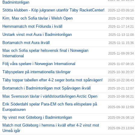
Badmintonligan
Stötta klubben - Köp julgranen utanför Täby RacketCenter!
2025-12-03 09:16
Kim, Max och Sofia tävlar i Welsh Open
2025-11-27 09:52
Hemmamatch mot Frölunda i kväll
2025-11-17 14:21
Urstark vinst mot Aura i Badmintonligan
2025-11-13 11:08
Bortamatch mot Aura ikväll
2025-11-11 15:36
Max och Sofia spelar helsvensk final i Norwegian
2025-11-09 09:34
International
Följ våra spelare i Norwegian International
2025-11-07 08:15
Täbyspelare på internationella tävlingar
2025-10-30 20:37
Täby toppar tabellen efter 4-2 seger borta mot spårvägen!
2025-10-22 08:43
Bortamatch i Badmintonligan mot Spårvägen ikväll
2025-10-21 12:07
Max Svensson tävlar i världstourtävlingen Arctic Open
2025-10-08 08:21
Erik Söderdahl spelar Para-EM och flera elitspelare på
2025-09-30 12:59
Europatouren
Ny vinst mot Göteborg i Badmintonligan
2025-09-26 08:19
Match mot Göteborg i hemma i kväll efter 4-2 vinst mot
2025-09-23 13:04
Umeå igår