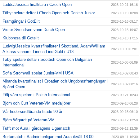
Ludde/Jessica finalklara i Czech Open
2023-10-21 16:16
Täbyspelare deltar i Chech Open och Danish Junior
2023-10-19 10:08
Framgångar i GotElit
2023-10-16 09:17
Victor Svendsen vann Dutch Open
2023-10-15 19:07
Klubbresa till Gotelit
2023-10-13 17:15
Ludwig/Jessica kvartsfinalister i Skottland, Adam/William
2023-10-09 07:01
A-klass vinnare, Linnea Lind Guld i U13
Täby spelare deltar i Scottish Open och Bulgarian
2023-10-05 06:09
International
Sofia Strömvall spelar Junior-VM i USA
2023-10-02 08:43
Miranda kvartsfinalist i Croatien och Ungdomsframgångar i
2023-10-02 08:16
Spåret Open
Följ våra spelare i Polish International
2023-09-21 10:43
Björn och Curt Veteran-VM medaljörer
2023-09-18 06:28
Vår hedersordförande firade 90 år
2023-09-15 06:10
Björn Wigardt på Veteran-VM
2023-09-12 12:50
Tufft mot Aura i gårdagens Ligamatch
2023-09-12 12:39
Bortamatch i Badmintonligan mot Aura ikväll 18.00
2023-09-11 16:30