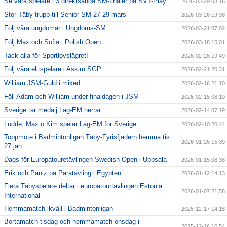
Se våra spelare i 3 direktsända SM-finaler på SVT-Play
2026-03-29 08:16
Stor Täby-trupp till Senior-SM 27-29 mars
2026-03-26 19:38
Följ våra ungdomar i Ungdoms-SM
2026-03-21 07:02
Följ Max och Sofia i Polish Open
2026-03-18 15:01
Tack alla för Sportlovslägret!
2026-02-28 19:49
Följ våra elitspelare i Askim SGP
2026-02-21 20:31
William JSM-Guld i mixed
2026-02-16 21:10
Följ Adam och William under finaldagen i JSM
2026-02-15 08:10
Sverige tar medalj Lag-EM herrar
2026-02-14 07:19
Ludde, Max o Kim spelar Lag-EM för Sverige
2026-02-10 20:44
Toppmöte i Badmintonligan Täby-Fyrisfjädern hemma tis
2026-01-26 15:39
27 jan
Dags för Europatouretävlingen Swedish Open i Uppsala
2026-01-15 08:38
Erik och Paniz på Paratävling i Egypten
2026-01-12 14:13
Flera Täbyspelare deltar i europatourtävlingen Estonia
2026-01-07 21:58
International
Hemmamatch ikväll i Badmintonligan
2025-12-17 14:18
Bortamatch tisdag och hemmamatch onsdag i
2025-12-16 10:54