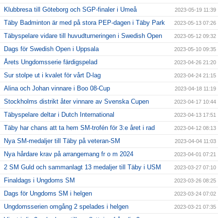
Klubbresa till Göteborg och SGP-finaler i Umeå
2023-05-19 11:39
Täby Badminton är med på stora PEP-dagen i Täby Park
2023-05-13 07:26
Täbyspelare vidare till huvudturneringen i Swedish Open
2023-05-12 09:32
Dags för Swedish Open i Uppsala
2023-05-10 09:35
Årets Ungdomsserie färdigspelad
2023-04-26 21:20
Sur stolpe ut i kvalet för vårt D-lag
2023-04-24 21:15
Alina och Johan vinnare i Boo 08-Cup
2023-04-18 11:19
Stockholms distrikt åter vinnare av Svenska Cupen
2023-04-17 10:44
Täbyspelare deltar i Dutch International
2023-04-13 17:51
Täby har chans att ta hem SM-trofén för 3:e året i rad
2023-04-12 08:13
Nya SM-medaljer till Täby på veteran-SM
2023-04-04 11:03
Nya hårdare krav på arrangemang fr o m 2024
2023-04-01 07:21
2 SM Guld och sammanlagt 13 medaljer till Täby i USM
2023-03-27 07:10
Finaldags i Ungdoms SM
2023-03-26 08:25
Dags för Ungdoms SM i helgen
2023-03-24 07:02
Ungdomsserien omgång 2 spelades i helgen
2023-03-21 07:35