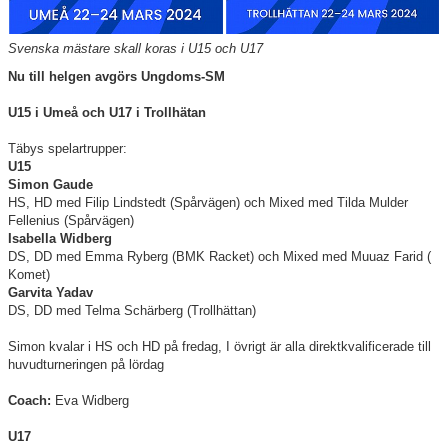
Information Tibble NIU
Svenska mästare skall koras i U15 och U17
Täby-278 SM-GULD genom tiderna
Nu till helgen avgörs Ungdoms-SM
U15 i Umeå och U17 i Trollhätan
Anmälan till Badmintonskolan HT-26
Täbys spelartrupper:
Information Vuxenträning HT-26
U15
Simon Gaude
HS, HD med Filip Lindstedt (Spårvägen) och Mixed med Tilda Mulder
Fellenius (Spårvägen)
Isabella Widberg
DS, DD med Emma Ryberg (BMK Racket) och Mixed med Muuaz Farid (
TRC-tidning 2025-26
Komet)
Garvita Yadav
Lilla Badmintonligan
DS, DD med Telma Schärberg (Trollhättan)
Simon kvalar i HS och HD på fredag, I övrigt är alla direktkvalificerade till
huvudturneringen på lördag
Medlemsinformation
Coach:
Eva Widberg
Täby Badminton SummerCamp 15-17 juni
U17