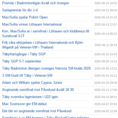
Premiär i Badmintonligan ikväll och imorgon
2025-09-22 10:52
Seriepremiär för div 1-4
2025-09-21 08:35
Max/Sofia spelar Polish Open
2025-09-19 07:43
Max/Sofia vinner Lithauen International
2025-09-13 21:57
Kim, Max/Sofia är i semifinal i Lithauen och klubbresa till
2025-09-13 06:22
Sundsvall SJT
Följ våra elitspelare i Lithauen International och Björn
2025-09-11 09:24
Wigardt på Veteran-VM i Thailand
Täbyframgångar i Täby SGP
2025-09-10 15:43
Täby SGP 5-7 september
2025-09-05 14:12
Täby Badminton återigen sveriges främsta SM-klubb 2025
2025-06-06 13:32
3 SM-Guld till Täby i Veteran-SM
2025-05-01 16:21
Adam och William spelar Cyprus Junior
2025-04-25 09:40
Avgörande semifinal mot Påvelund ikväll 18.30
2025-04-14 17:46
Täby svenska lagmästare i U22 igen
2025-04-14 08:41
Max Svensson gör EM-debut
2025-04-07 20:55
Det blir en avgörande semifinal mot Påvelund
2025-04-02 12:45
Semifinal i Lag-SM hemma i Täby RacketCenter måndag