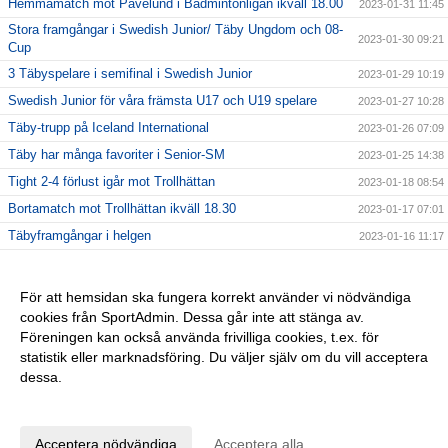
Hemmamatch mot Påvelund i Badmintonligan ikväll 18.00
2023-01-31 11:45
Stora framgångar i Swedish Junior/ Täby Ungdom och 08-
2023-01-30 09:21
Cup
3 Täbyspelare i semifinal i Swedish Junior
2023-01-29 10:19
Swedish Junior för våra främsta U17 och U19 spelare
2023-01-27 10:28
Täby-trupp på Iceland International
2023-01-26 07:09
Täby har många favoriter i Senior-SM
2023-01-25 14:38
Tight 2-4 förlust igår mot Trollhättan
2023-01-18 08:54
Bortamatch mot Trollhättan ikväll 18.30
2023-01-17 07:01
Täbyframgångar i helgen
2023-01-16 11:17
Täbyspelare tävlar i Estonian international
2023-01-12 06:02
Stark 4-2 vinst mot Aura och härlig Nostalgikväll
2023-01-11 13:37
För att hemsidan ska fungera korrekt använder vi nödvändiga
cookies från SportAdmin. Dessa går inte att stänga av.
Hemmamatch mot Aura i kväll 18.00
2023-01-10 08:34
Föreningen kan också använda frivilliga cookies, t.ex. för
Stor Nostalgifest i Täby RacketCenter
2023-01-05 09:46
statistik eller marknadsföring. Du väljer själv om du vill acceptera
dessa.
Anpassa dina val
Cookie-inställningar
Gå till Webbversion
Acceptera nödvändiga
Acceptera alla