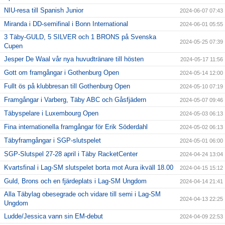
NIU-resa till Spanish Junior
2024-06-07 07:43
Miranda i DD-semifinal i Bonn International
2024-06-01 05:55
3 Täby-GULD, 5 SILVER och 1 BRONS på Svenska
2024-05-25 07:39
Cupen
Jesper De Waal vår nya huvudtränare till hösten
2024-05-17 11:56
Gott om framgångar i Gothenburg Open
2024-05-14 12:00
Fullt ös på klubbresan till Gothenburg Open
2024-05-10 07:19
Framgångar i Varberg, Täby ABC och Gåsfjädern
2024-05-07 09:46
Täbyspelare i Luxembourg Open
2024-05-03 06:13
Fina internationella framgångar för Erik Söderdahl
2024-05-02 06:13
Täbyframgångar i SGP-slutspelet
2024-05-01 06:00
SGP-Slutspel 27-28 april i Täby RacketCenter
2024-04-24 13:04
Kvartsfinal i Lag-SM slutspelet borta mot Aura ikväll 18.00
2024-04-15 15:12
Guld, Brons och en fjärdeplats i Lag-SM Ungdom
2024-04-14 21:41
Alla Täbylag obesegrade och vidare till semi i Lag-SM
2024-04-13 22:25
Ungdom
Ludde/Jessica vann sin EM-debut
2024-04-09 22:53