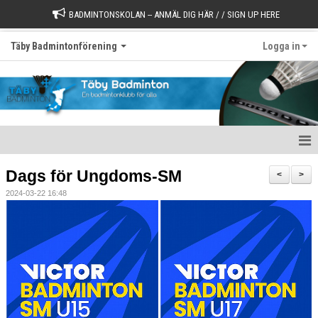
BADMINTONSKOLAN -- ANMÄL DIG HÄR / / SIGN UP HERE
Täby Badmintonförening
Logga in
Välkommen till Täby Badminton
Dags för Ungdoms-SM
<
>
2024-03-22 16:48
Börja spela
Värdegrund
Styrelse
Kontakt