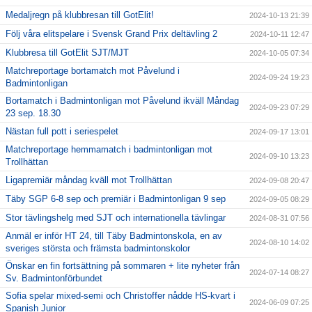
Medaljregn på klubbresan till GotElit!
2024-10-13 21:39
Följ våra elitspelare i Svensk Grand Prix deltävling 2
2024-10-11 12:47
Klubbresa till GotElit SJT/MJT
2024-10-05 07:34
Matchreportage bortamatch mot Påvelund i
2024-09-24 19:23
Badmintonligan
Bortamatch i Badmintonligan mot Påvelund ikväll Måndag
2024-09-23 07:29
23 sep. 18.30
Nästan full pott i seriespelet
2024-09-17 13:01
Matchreportage hemmamatch i badmintonligan mot
2024-09-10 13:23
Trollhättan
Ligapremiär måndag kväll mot Trollhättan
2024-09-08 20:47
Täby SGP 6-8 sep och premiär i Badmintonligan 9 sep
2024-09-05 08:29
Stor tävlingshelg med SJT och internationella tävlingar
2024-08-31 07:56
Anmäl er inför HT 24, till Täby Badmintonskola, en av
2024-08-10 14:02
sveriges största och främsta badmintonskolor
Önskar en fin fortsättning på sommaren + lite nyheter från
2024-07-14 08:27
Sv. Badmintonförbundet
Sofia spelar mixed-semi och Christoffer nådde HS-kvart i
2024-06-09 07:25
Spanish Junior