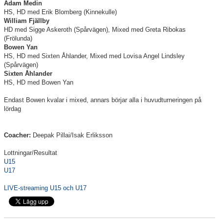
Adam Medin
Täby International Para Badminton Camp august 5-9
HS, HD med Erik Blomberg (Kinnekulle)
William Fjällby
HD med Sigge Askeroth (Spårvägen), Mixed med Greta Ribokas
(Frölunda)
Bowen Yan
HS, HD med Sixten Åhlander, Mixed med Lovisa Angel Lindsley
(Spårvägen)
Sixten Åhlander
HS, HD med Bowen Yan
Endast Bowen kvalar i mixed, annars börjar alla i huvudturneringen på
lördag
Coacher:
Deepak Pillai/Isak Erliksson
Lottningar/Resultat
U15
U17
LIVE-streaming U15 och U17