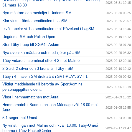
2025-03-31 10:15
31 mars 18.30
Nya mästare och medaljer i Undoms-SM
2025-03-30 08:25
Klar vinst i första semifinalen i LagSM
2025-03-25 20:57
Ikväll spelar vi 1:a semifinalen mot Påvelund i LagSM
2025-03-24 16:46
Ungdoms-SM och Polish Open
2025-03-19 16:12
Stor Täby-trupp till SGP4 i Askim
2025-02-28 07:20
Nya svenska mästare och medaljörer på JSM
2025-02-25 08:32
Täby vidare till semifinal efter 4-2 mot Malmö
2025-02-12 20:16
2 Guld, 2 silver och 3 brons till Täby i SM
2025-02-10 10:12
Täby i 4 finaler i SM drektsänt i SVT-PLAY/SVT 1
2025-02-09 09:42
Viktigt meddelande till berörda av SportAdmins
2025-02-06 15:19
personuppgiftsincident.
Vinst i hemmamatchen mot Aura!
2025-01-09 15:22
Hemmamatch i Badmintonligan Måndag kväll 18.00 mot
2025-01-05 19:55
Aura
5-1 seger mot Umeå
2024-12-24 00:18
Ny vinst i ligan mot Malmö och ikväll 18.00: Täby-Umeå
2024-12-17 21:47
hemma i Täby RacketCenter