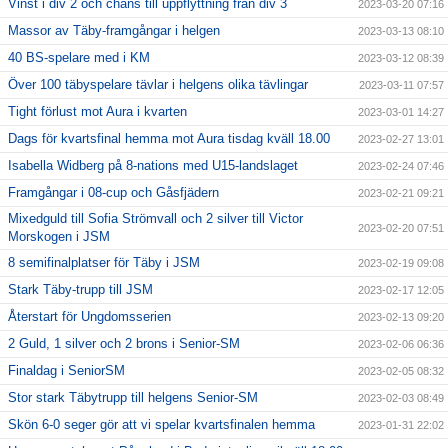
Vinst i div 2 och chans till uppflyttning från div 3
2023-03-20 07:16
Massor av Täby-framgångar i helgen
2023-03-13 08:10
40 BS-spelare med i KM
2023-03-12 08:39
Över 100 täbyspelare tävlar i helgens olika tävlingar
2023-03-11 07:57
Tight förlust mot Aura i kvarten
2023-03-01 14:27
Dags för kvartsfinal hemma mot Aura tisdag kväll 18.00
2023-02-27 13:01
Isabella Widberg på 8-nations med U15-landslaget
2023-02-24 07:46
Framgångar i 08-cup och Gåsfjädern
2023-02-21 09:21
Mixedguld till Sofia Strömvall och 2 silver till Victor
2023-02-20 07:51
Morskogen i JSM
8 semifinalplatser för Täby i JSM
2023-02-19 09:08
Stark Täby-trupp till JSM
2023-02-17 12:05
Återstart för Ungdomsserien
2023-02-13 09:20
2 Guld, 1 silver och 2 brons i Senior-SM
2023-02-06 06:36
Finaldag i SeniorSM
2023-02-05 08:32
Stor stark Täbytrupp till helgens Senior-SM
2023-02-03 08:49
Skön 6-0 seger gör att vi spelar kvartsfinalen hemma
2023-01-31 22:02