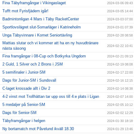
Fina Täbyframgångar i Vikingaslaget
2024-03-06 09:43
Tufft mot Fyrisfjädern igår!
2024-03-05 14:44
Badmintonligan 4 Mars i Täby RacketCenter
2024-03-03 07:00
Sportlovslägret slut-Somarläger i Katrineholm
2024-03-01 07:39
Unga Täbyvinnare i Komet Seniortävling
2024-02-28 08:58
Mattias slutar och vi kommer att ha en ny huvudtränare
2024-02-22 10:41
nästa säsong
Fina framgångar i 08-Cup och Botkyrka Ungdom
2024-02-21 09:13
2 Guld, 1 Silver och 2 Brons i JSM
2024-02-19 08:08
5 semifinaler i Junior-SM
2024-02-17 22:00
Dags för Junior-SM i Sundsvall
2024-02-16 12:15
C-laget krossade allt i Div 2
2024-02-14 08:38
4-2 vinst mot Trollhättan tar upp oss till 4:e plats i Ligan
2024-02-07 14:00
5 medaljer på Senior-SM
2024-02-05 10:12
Dags för Senior-SM
2024-02-02 12:29
Täbyframgångar i helgen
2024-01-30 18:18
Ny bortamatch mot Påvelund ikväll 18.30
2024-01-29 13:46