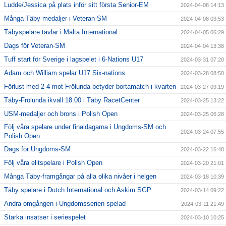
Ludde/Jessica på plats inför sitt första Senior-EM
2024-04-08 14:13
Många Täby-medaljer i Veteran-SM
2024-04-08 09:53
Täbyspelare tävlar i Malta International
2024-04-05 06:29
Dags för Veteran-SM
2024-04-04 13:38
Tuff start för Sverige i lagspelet i 6-Nations U17
2024-03-31 07:20
Adam och William spelar U17 Six-nations
2024-03-28 08:50
Förlust med 2-4 mot Frölunda betyder bortamatch i kvarten
2024-03-27 09:19
Täby-Frölunda ikväll 18.00 i Täby RacetCenter
2024-03-25 13:22
USM-medaljer och brons i Polish Open
2024-03-25 06:28
Följ våra spelare under finaldagarna i Ungdoms-SM och
2024-03-24 07:55
Polish Open
Dags för Ungdoms-SM
2024-03-22 16:48
Följ våra elitspelare i Polish Open
2024-03-20 21:01
Många Täby-framgångar på alla olika nivåer i helgen
2024-03-18 10:39
Täby spelare i Dutch International och Askim SGP
2024-03-14 09:22
Andra omgången i Ungdomsserien spelad
2024-03-11 21:49
Starka insatser i seriespelet
2024-03-10 10:25