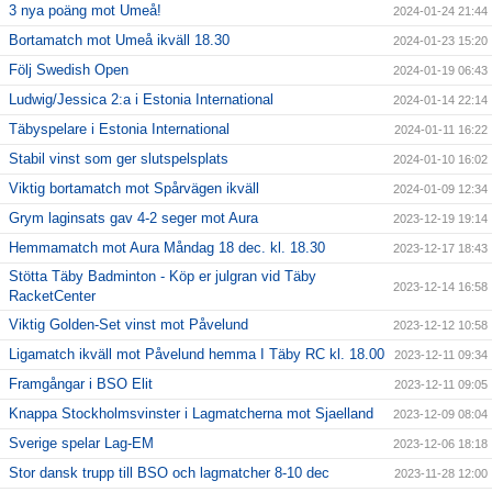
3 nya poäng mot Umeå!
2024-01-24 21:44
Bortamatch mot Umeå ikväll 18.30
2024-01-23 15:20
Följ Swedish Open
2024-01-19 06:43
Ludwig/Jessica 2:a i Estonia International
2024-01-14 22:14
Täbyspelare i Estonia International
2024-01-11 16:22
Stabil vinst som ger slutspelsplats
2024-01-10 16:02
Viktig bortamatch mot Spårvägen ikväll
2024-01-09 12:34
Grym laginsats gav 4-2 seger mot Aura
2023-12-19 19:14
Hemmamatch mot Aura Måndag 18 dec. kl. 18.30
2023-12-17 18:43
Stötta Täby Badminton - Köp er julgran vid Täby
2023-12-14 16:58
RacketCenter
Viktig Golden-Set vinst mot Påvelund
2023-12-12 10:58
Ligamatch ikväll mot Påvelund hemma I Täby RC kl. 18.00
2023-12-11 09:34
Framgångar i BSO Elit
2023-12-11 09:05
Knappa Stockholmsvinster i Lagmatcherna mot Sjaelland
2023-12-09 08:04
Sverige spelar Lag-EM
2023-12-06 18:18
Stor dansk trupp till BSO och lagmatcher 8-10 dec
2023-11-28 12:00