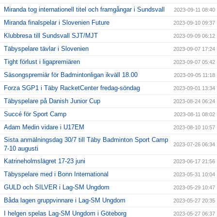
Miranda tog internationell titel och framgångar i Sundsvall
2023-09-11 08:40
Miranda finalspelar i Slovenien Future
2023-09-10 09:37
Klubbresa till Sundsvall SJT/MJT
2023-09-09 06:12
Täbyspelare tävlar i Slovenien
2023-09-07 17:24
Tight förlust i ligapremiären
2023-09-07 05:42
Säsongspremiär för Badmintonligan ikväll 18.00
2023-09-05 11:18
Forza SGP1 i Täby RacketCenter fredag-söndag
2023-09-01 13:34
Täbyspelare på Danish Junior Cup
2023-08-24 06:24
Succé för Sport Camp
2023-08-11 08:02
Adam Medin vidare i U17EM
2023-08-10 10:57
Sista anmälningsdag 30/7 till Täby Badminton Sport Camp
2023-07-26 06:34
7-10 augusti
Katrineholmslägret 17-23 juni
2023-06-17 21:56
Täbyspelare med i Bonn International
2023-05-31 10:04
GULD och SILVER i Lag-SM Ungdom
2023-05-29 10:47
Båda lagen gruppvinnare i Lag-SM Ungdom
2023-05-27 20:35
I helgen spelas Lag-SM Ungdom i Göteborg
2023-05-27 06:37