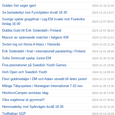
Golden Set seger igen!
2024-12-15 11:44
Se bortaderbyt mot Fyrisfjädern ikväll 18.30
2024-12-10 13:07
Sverige spelar gruppfinal i Lag-EM kvalet mot Frankrike
2024-12-07 08:31
lördag 16.00
Dubbla Guld till Erik Söderdahl i Finland
2024-12-07 08:23
Massor av spännande matcher i helgens KM
2024-12-04 11:21
Sixten tog sin första A-klass i Västerås
2024-12-02 11:26
Erik Söderdahl i final i internationell paratävling i Finland
2024-12-01 08:09
Sofia Strömvall spelar Junior-EM
2024-11-30 15:36
Fina prestationer på Swedish Youth Games
2024-11-22 10:06
Irish Open och Swedish Youth
2024-11-14 09:15
Flest guldmedaljer i DM och Adam utsedd till årets junior!
2024-11-13 12:07
Många Täbyspelare i Norwegian International 7-10 nov
2024-11-08 12:30
HöstlovsCampen avslutas idag
2024-10-30 13:50
Våra ungdomar är grymma!!!
2024-10-27 20:53
Hemmaderby mot Spårvägen ikväll 18.30
2024-10-22 11:26
Trollhättan SGP
2024-10-14 10:09