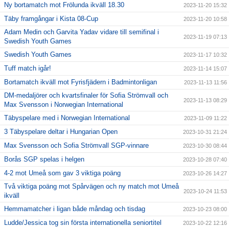
Ny bortamatch mot Frölunda ikväll 18.30
2023-11-20 15:32
Täby framgångar i Kista 08-Cup
2023-11-20 10:58
Adam Medin och Garvita Yadav vidare till semifinal i
2023-11-19 07:13
Swedish Youth Games
Swedish Youth Games
2023-11-17 10:32
Tuff match igår!
2023-11-14 15:07
Bortamatch ikväll mot Fyrisfjädern i Badmintonligan
2023-11-13 11:56
DM-medaljörer och kvartsfinaler för Sofia Strömvall och
2023-11-13 08:29
Max Svensson i Norwegian International
Täbyspelare med i Norwegian International
2023-11-09 11:22
3 Täbyspelare deltar i Hungarian Open
2023-10-31 21:24
Max Svensson och Sofia Strömvall SGP-vinnare
2023-10-30 08:44
Borås SGP spelas i helgen
2023-10-28 07:40
4-2 mot Umeå som gav 3 viktiga poäng
2023-10-26 14:27
Två viktiga poäng mot Spårvägen och ny match mot Umeå
2023-10-24 11:53
ikväll
Hemmamatcher i ligan både måndag och tisdag
2023-10-23 08:00
Ludde/Jessica tog sin första internationella seniortitel
2023-10-22 12:16