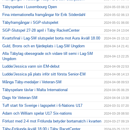
Täbyspelare i Luxembourg Open
2024-05-03 06:13
Fina internationella framgångar för Erik Söderdahl
2024-05-02 06:13
Täbyframgångar i SGP-slutspelet
2024-05-01 06:00
SGP-Slutspel 27-28 april i Täby RacketCenter
2024-04-24 13:04
Kvartsfinal i Lag-SM slutspelet borta mot Aura ikväll 18.00
2024-04-15 15:12
Guld, Brons och en fjärdeplats i Lag-SM Ungdom
2024-04-14 21:41
Alla Täbylag obesegrade och vidare till semi i Lag-SM
2024-04-13 22:25
Ungdom
Ludde/Jessica vann sin EM-debut
2024-04-09 22:53
Ludde/Jessica på plats inför sitt första Senior-EM
2024-04-08 14:13
Många Täby-medaljer i Veteran-SM
2024-04-08 09:53
Täbyspelare tävlar i Malta International
2024-04-05 06:29
Dags för Veteran-SM
2024-04-04 13:38
Tuff start för Sverige i lagspelet i 6-Nations U17
2024-03-31 07:20
Adam och William spelar U17 Six-nations
2024-03-28 08:50
Förlust med 2-4 mot Frölunda betyder bortamatch i kvarten
2024-03-27 09:19
Täby-Frölunda ikväll 18.00 i Täby RacetCenter
2024-03-25 13:22