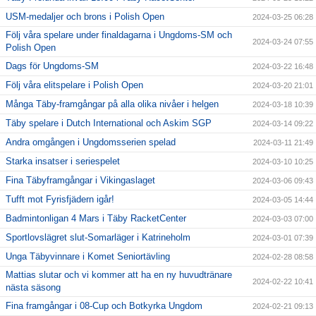
USM-medaljer och brons i Polish Open
2024-03-25 06:28
Följ våra spelare under finaldagarna i Ungdoms-SM och
2024-03-24 07:55
Polish Open
Dags för Ungdoms-SM
2024-03-22 16:48
Följ våra elitspelare i Polish Open
2024-03-20 21:01
Många Täby-framgångar på alla olika nivåer i helgen
2024-03-18 10:39
Täby spelare i Dutch International och Askim SGP
2024-03-14 09:22
Andra omgången i Ungdomsserien spelad
2024-03-11 21:49
Starka insatser i seriespelet
2024-03-10 10:25
Fina Täbyframgångar i Vikingaslaget
2024-03-06 09:43
Tufft mot Fyrisfjädern igår!
2024-03-05 14:44
Badmintonligan 4 Mars i Täby RacketCenter
2024-03-03 07:00
Sportlovslägret slut-Somarläger i Katrineholm
2024-03-01 07:39
Unga Täbyvinnare i Komet Seniortävling
2024-02-28 08:58
Mattias slutar och vi kommer att ha en ny huvudtränare
2024-02-22 10:41
nästa säsong
Fina framgångar i 08-Cup och Botkyrka Ungdom
2024-02-21 09:13