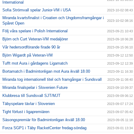
International
Sofia Strömvall spelar Junior-VM i USA
2023-10-02 08:43
Miranda kvartsfinalist i Croatien och Ungdomsframgångar i
2023-10-02 08:16
Spåret Open
Följ våra spelare i Polish International
2023-09-21 10:43
Björn och Curt Veteran-VM medaljörer
2023-09-18 06:28
Vår hedersordförande firade 90 år
2023-09-15 06:10
Björn Wigardt på Veteran-VM
2023-09-12 12:50
Tufft mot Aura i gårdagens Ligamatch
2023-09-12 12:39
Bortamatch i Badmintonligan mot Aura ikväll 18.00
2023-09-11 16:30
Miranda tog internationell titel och framgångar i Sundsvall
2023-09-11 08:40
Miranda finalspelar i Slovenien Future
2023-09-10 09:37
Klubbresa till Sundsvall SJT/MJT
2023-09-09 06:12
Täbyspelare tävlar i Slovenien
2023-09-07 17:24
Tight förlust i ligapremiären
2023-09-07 05:42
Säsongspremiär för Badmintonligan ikväll 18.00
2023-09-05 11:18
Forza SGP1 i Täby RacketCenter fredag-söndag
2023-09-01 13:34