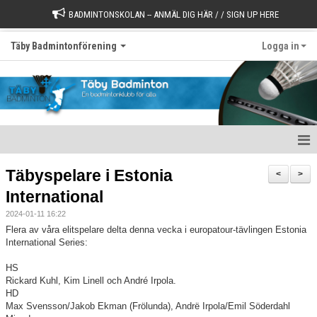
BADMINTONSKOLAN -- ANMÄL DIG HÄR / / SIGN UP HERE
Täby Badmintonförening
Logga in
Välkommen till Täby Badminton
Täbyspelare i Estonia
<
>
International
Börja spela
2024-01-11 16:22
Värdegrund
Flera av våra elitspelare delta denna vecka i europatour-tävlingen Estonia
International Series:
Styrelse
HS
Rickard Kuhl, Kim Linell och André Irpola.
Kontakt
HD
Max Svensson/Jakob Ekman (Frölunda), Andrë Irpola/Emil Söderdahl