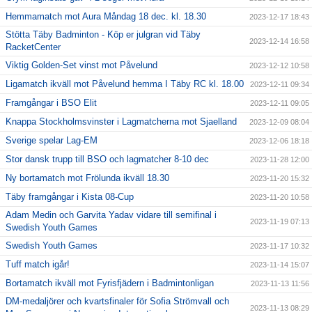
Hemmamatch mot Aura Måndag 18 dec. kl. 18.30
2023-12-17 18:43
Stötta Täby Badminton - Köp er julgran vid Täby
2023-12-14 16:58
RacketCenter
Viktig Golden-Set vinst mot Påvelund
2023-12-12 10:58
Ligamatch ikväll mot Påvelund hemma I Täby RC kl. 18.00
2023-12-11 09:34
Framgångar i BSO Elit
2023-12-11 09:05
Knappa Stockholmsvinster i Lagmatcherna mot Sjaelland
2023-12-09 08:04
Sverige spelar Lag-EM
2023-12-06 18:18
Stor dansk trupp till BSO och lagmatcher 8-10 dec
2023-11-28 12:00
Ny bortamatch mot Frölunda ikväll 18.30
2023-11-20 15:32
Täby framgångar i Kista 08-Cup
2023-11-20 10:58
Adam Medin och Garvita Yadav vidare till semifinal i
2023-11-19 07:13
Swedish Youth Games
Swedish Youth Games
2023-11-17 10:32
Tuff match igår!
2023-11-14 15:07
Bortamatch ikväll mot Fyrisfjädern i Badmintonligan
2023-11-13 11:56
DM-medaljörer och kvartsfinaler för Sofia Strömvall och
2023-11-13 08:29