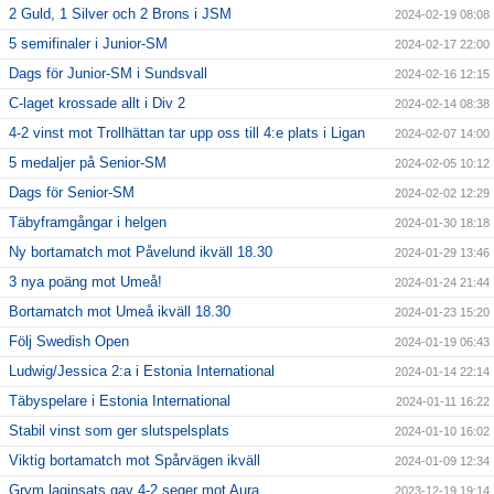
2 Guld, 1 Silver och 2 Brons i JSM
2024-02-19 08:08
5 semifinaler i Junior-SM
2024-02-17 22:00
Dags för Junior-SM i Sundsvall
2024-02-16 12:15
C-laget krossade allt i Div 2
2024-02-14 08:38
4-2 vinst mot Trollhättan tar upp oss till 4:e plats i Ligan
2024-02-07 14:00
5 medaljer på Senior-SM
2024-02-05 10:12
Dags för Senior-SM
2024-02-02 12:29
Täbyframgångar i helgen
2024-01-30 18:18
Ny bortamatch mot Påvelund ikväll 18.30
2024-01-29 13:46
3 nya poäng mot Umeå!
2024-01-24 21:44
Bortamatch mot Umeå ikväll 18.30
2024-01-23 15:20
Följ Swedish Open
2024-01-19 06:43
Ludwig/Jessica 2:a i Estonia International
2024-01-14 22:14
Täbyspelare i Estonia International
2024-01-11 16:22
Stabil vinst som ger slutspelsplats
2024-01-10 16:02
Viktig bortamatch mot Spårvägen ikväll
2024-01-09 12:34
Grym laginsats gav 4-2 seger mot Aura
2023-12-19 19:14