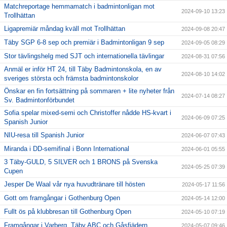
Matchreportage hemmamatch i badmintonligan mot
2024-09-10 13:23
Trollhättan
Ligapremiär måndag kväll mot Trollhättan
2024-09-08 20:47
Täby SGP 6-8 sep och premiär i Badmintonligan 9 sep
2024-09-05 08:29
Stor tävlingshelg med SJT och internationella tävlingar
2024-08-31 07:56
Anmäl er inför HT 24, till Täby Badmintonskola, en av
2024-08-10 14:02
sveriges största och främsta badmintonskolor
Önskar en fin fortsättning på sommaren + lite nyheter från
2024-07-14 08:27
Sv. Badmintonförbundet
Sofia spelar mixed-semi och Christoffer nådde HS-kvart i
2024-06-09 07:25
Spanish Junior
NIU-resa till Spanish Junior
2024-06-07 07:43
Miranda i DD-semifinal i Bonn International
2024-06-01 05:55
3 Täby-GULD, 5 SILVER och 1 BRONS på Svenska
2024-05-25 07:39
Cupen
Jesper De Waal vår nya huvudtränare till hösten
2024-05-17 11:56
Gott om framgångar i Gothenburg Open
2024-05-14 12:00
Fullt ös på klubbresan till Gothenburg Open
2024-05-10 07:19
Framgångar i Varberg, Täby ABC och Gåsfjädern
2024-05-07 09:46