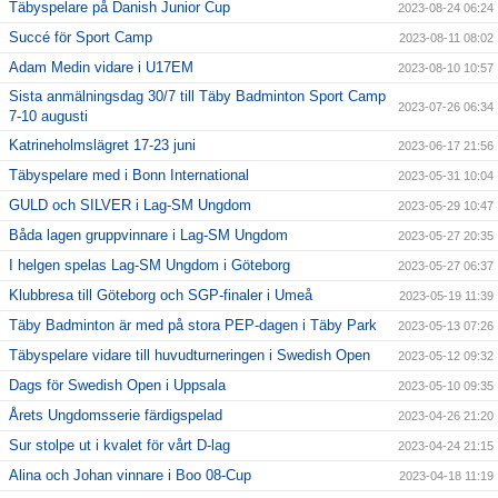
Täbyspelare på Danish Junior Cup
2023-08-24 06:24
Succé för Sport Camp
2023-08-11 08:02
Adam Medin vidare i U17EM
2023-08-10 10:57
Sista anmälningsdag 30/7 till Täby Badminton Sport Camp
2023-07-26 06:34
7-10 augusti
Katrineholmslägret 17-23 juni
2023-06-17 21:56
Täbyspelare med i Bonn International
2023-05-31 10:04
GULD och SILVER i Lag-SM Ungdom
2023-05-29 10:47
Båda lagen gruppvinnare i Lag-SM Ungdom
2023-05-27 20:35
I helgen spelas Lag-SM Ungdom i Göteborg
2023-05-27 06:37
Klubbresa till Göteborg och SGP-finaler i Umeå
2023-05-19 11:39
Täby Badminton är med på stora PEP-dagen i Täby Park
2023-05-13 07:26
Täbyspelare vidare till huvudturneringen i Swedish Open
2023-05-12 09:32
Dags för Swedish Open i Uppsala
2023-05-10 09:35
Årets Ungdomsserie färdigspelad
2023-04-26 21:20
Sur stolpe ut i kvalet för vårt D-lag
2023-04-24 21:15
Alina och Johan vinnare i Boo 08-Cup
2023-04-18 11:19