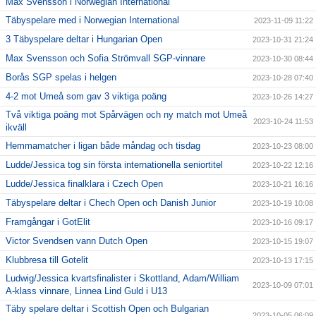
Max Svensson i Norwegian International
Täbyspelare med i Norwegian International
2023-11-09 11:22
3 Täbyspelare deltar i Hungarian Open
2023-10-31 21:24
Max Svensson och Sofia Strömvall SGP-vinnare
2023-10-30 08:44
Borås SGP spelas i helgen
2023-10-28 07:40
4-2 mot Umeå som gav 3 viktiga poäng
2023-10-26 14:27
Två viktiga poäng mot Spårvägen och ny match mot Umeå
2023-10-24 11:53
ikväll
Hemmamatcher i ligan både måndag och tisdag
2023-10-23 08:00
Ludde/Jessica tog sin första internationella seniortitel
2023-10-22 12:16
Ludde/Jessica finalklara i Czech Open
2023-10-21 16:16
Täbyspelare deltar i Chech Open och Danish Junior
2023-10-19 10:08
Framgångar i GotElit
2023-10-16 09:17
Victor Svendsen vann Dutch Open
2023-10-15 19:07
Klubbresa till Gotelit
2023-10-13 17:15
Ludwig/Jessica kvartsfinalister i Skottland, Adam/William
2023-10-09 07:01
A-klass vinnare, Linnea Lind Guld i U13
Täby spelare deltar i Scottish Open och Bulgarian
2023-10-05 06:09