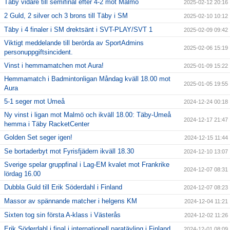
Täby vidare till semifinal efter 4-2 mot Malmö
2025-02-12 20:16
2 Guld, 2 silver och 3 brons till Täby i SM
2025-02-10 10:12
Täby i 4 finaler i SM drektsänt i SVT-PLAY/SVT 1
2025-02-09 09:42
Viktigt meddelande till berörda av SportAdmins
2025-02-06 15:19
personuppgiftsincident.
Vinst i hemmamatchen mot Aura!
2025-01-09 15:22
Hemmamatch i Badmintonligan Måndag kväll 18.00 mot
2025-01-05 19:55
Aura
5-1 seger mot Umeå
2024-12-24 00:18
Ny vinst i ligan mot Malmö och ikväll 18.00: Täby-Umeå
2024-12-17 21:47
hemma i Täby RacketCenter
Golden Set seger igen!
2024-12-15 11:44
Se bortaderbyt mot Fyrisfjädern ikväll 18.30
2024-12-10 13:07
Sverige spelar gruppfinal i Lag-EM kvalet mot Frankrike
2024-12-07 08:31
lördag 16.00
Dubbla Guld till Erik Söderdahl i Finland
2024-12-07 08:23
Massor av spännande matcher i helgens KM
2024-12-04 11:21
Sixten tog sin första A-klass i Västerås
2024-12-02 11:26
Erik Söderdahl i final i internationell paratävling i Finland
2024-12-01 08:09