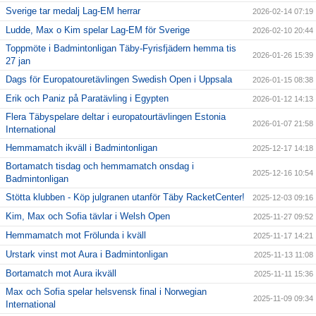
Sverige tar medalj Lag-EM herrar
2026-02-14 07:19
Ludde, Max o Kim spelar Lag-EM för Sverige
2026-02-10 20:44
Toppmöte i Badmintonligan Täby-Fyrisfjädern hemma tis
2026-01-26 15:39
27 jan
Dags för Europatouretävlingen Swedish Open i Uppsala
2026-01-15 08:38
Erik och Paniz på Paratävling i Egypten
2026-01-12 14:13
Flera Täbyspelare deltar i europatourtävlingen Estonia
2026-01-07 21:58
International
Hemmamatch ikväll i Badmintonligan
2025-12-17 14:18
Bortamatch tisdag och hemmamatch onsdag i
2025-12-16 10:54
Badmintonligan
Stötta klubben - Köp julgranen utanför Täby RacketCenter!
2025-12-03 09:16
Kim, Max och Sofia tävlar i Welsh Open
2025-11-27 09:52
Hemmamatch mot Frölunda i kväll
2025-11-17 14:21
Urstark vinst mot Aura i Badmintonligan
2025-11-13 11:08
Bortamatch mot Aura ikväll
2025-11-11 15:36
Max och Sofia spelar helsvensk final i Norwegian
2025-11-09 09:34
International