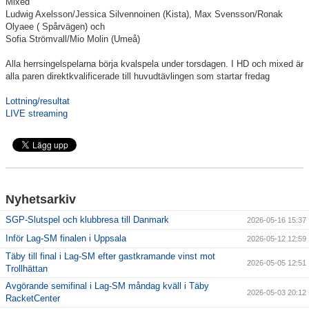
Mixed
Ludwig Axelsson/Jessica Silvennoinen (Kista), Max Svensson/Ronak
Information Tibble NIU
Olyaee ( Spårvägen) och
Sofia Strömvall/Mio Molin (Umeå)
Täby-278 SM-GULD genom tiderna
Alla herrsingelspelarna börja kvalspela under torsdagen. I HD och mixed är
alla paren direktkvalificerade till huvudtävlingen som startar fredag
Anmälan till Badmintonskolan HT-26
Lottning/resultat
Information Vuxenträning HT-26
LIVE streaming
TRC-tidning 2025-26
Nyhetsarkiv
Lilla Badmintonligan
SGP-Slutspel och klubbresa till Danmark
2026-05-16 15:37
Inför Lag-SM finalen i Uppsala
2026-05-12 12:59
Täby till final i Lag-SM efter gastkramande vinst mot
Medlemsinformation
2026-05-05 12:51
Trollhättan
Avgörande semifinal i Lag-SM måndag kväll i Täby
Täby Badminton SummerCamp 15-17 juni
2026-05-03 20:12
RacketCenter