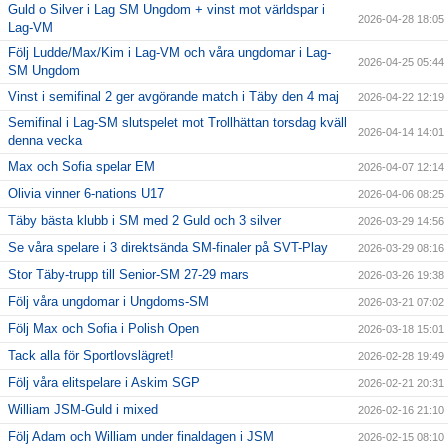
Guld o Silver i Lag SM Ungdom + vinst mot världspar i
Täby International Para Badminton Camp august 5-9
2026-04-28 18:05
Lag-VM
Följ Ludde/Max/Kim i Lag-VM och våra ungdomar i Lag-
2026-04-25 05:44
SM Ungdom
Vinst i semifinal 2 ger avgörande match i Täby den 4 maj
2026-04-22 12:19
Semifinal i Lag-SM slutspelet mot Trollhättan torsdag kväll
2026-04-14 14:01
denna vecka
Max och Sofia spelar EM
2026-04-07 12:14
Olivia vinner 6-nations U17
2026-04-06 08:25
Täby bästa klubb i SM med 2 Guld och 3 silver
2026-03-29 14:56
Se våra spelare i 3 direktsända SM-finaler på SVT-Play
2026-03-29 08:16
Stor Täby-trupp till Senior-SM 27-29 mars
2026-03-26 19:38
Följ våra ungdomar i Ungdoms-SM
2026-03-21 07:02
Följ Max och Sofia i Polish Open
2026-03-18 15:01
Tack alla för Sportlovslägret!
2026-02-28 19:49
Följ våra elitspelare i Askim SGP
2026-02-21 20:31
William JSM-Guld i mixed
2026-02-16 21:10
Följ Adam och William under finaldagen i JSM
2026-02-15 08:10