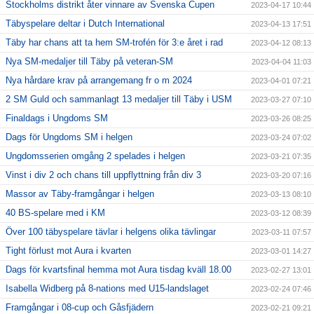
Stockholms distrikt åter vinnare av Svenska Cupen
2023-04-17 10:44
Täbyspelare deltar i Dutch International
2023-04-13 17:51
Täby har chans att ta hem SM-trofén för 3:e året i rad
2023-04-12 08:13
Nya SM-medaljer till Täby på veteran-SM
2023-04-04 11:03
Nya hårdare krav på arrangemang fr o m 2024
2023-04-01 07:21
2 SM Guld och sammanlagt 13 medaljer till Täby i USM
2023-03-27 07:10
Finaldags i Ungdoms SM
2023-03-26 08:25
Dags för Ungdoms SM i helgen
2023-03-24 07:02
Ungdomsserien omgång 2 spelades i helgen
2023-03-21 07:35
Vinst i div 2 och chans till uppflyttning från div 3
2023-03-20 07:16
Massor av Täby-framgångar i helgen
2023-03-13 08:10
40 BS-spelare med i KM
2023-03-12 08:39
Över 100 täbyspelare tävlar i helgens olika tävlingar
2023-03-11 07:57
Tight förlust mot Aura i kvarten
2023-03-01 14:27
Dags för kvartsfinal hemma mot Aura tisdag kväll 18.00
2023-02-27 13:01
Isabella Widberg på 8-nations med U15-landslaget
2023-02-24 07:46
Framgångar i 08-cup och Gåsfjädern
2023-02-21 09:21