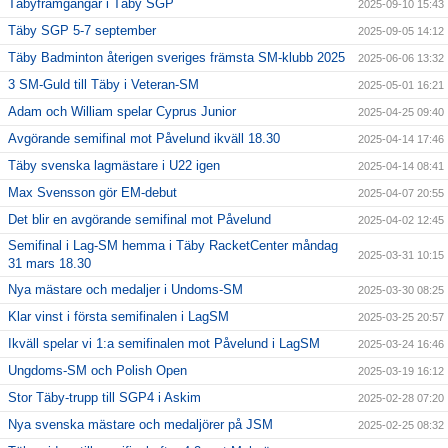
Täbyframgångar i Täby SGP
2025-09-10 15:43
Täby SGP 5-7 september
2025-09-05 14:12
Täby Badminton återigen sveriges främsta SM-klubb 2025
2025-06-06 13:32
3 SM-Guld till Täby i Veteran-SM
2025-05-01 16:21
Adam och William spelar Cyprus Junior
2025-04-25 09:40
Avgörande semifinal mot Påvelund ikväll 18.30
2025-04-14 17:46
Täby svenska lagmästare i U22 igen
2025-04-14 08:41
Max Svensson gör EM-debut
2025-04-07 20:55
Det blir en avgörande semifinal mot Påvelund
2025-04-02 12:45
Semifinal i Lag-SM hemma i Täby RacketCenter måndag
2025-03-31 10:15
31 mars 18.30
Nya mästare och medaljer i Undoms-SM
2025-03-30 08:25
Klar vinst i första semifinalen i LagSM
2025-03-25 20:57
Ikväll spelar vi 1:a semifinalen mot Påvelund i LagSM
2025-03-24 16:46
Ungdoms-SM och Polish Open
2025-03-19 16:12
Stor Täby-trupp till SGP4 i Askim
2025-02-28 07:20
Nya svenska mästare och medaljörer på JSM
2025-02-25 08:32