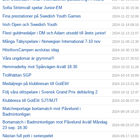
Sofia Strömvall spelar Junior-EM
2024-11-30 15:36
Fina prestationer på Swedish Youth Games
2024-11-22 10:06
Irish Open och Swedish Youth
2024-11-14 09:15
Flest guldmedaljer i DM och Adam utsedd till årets junior!
2024-11-13 12:07
Många Täbyspelare i Norwegian International 7-10 nov
2024-11-08 12:30
HöstlovsCampen avslutas idag
2024-10-30 13:50
Våra ungdomar är grymma!!!
2024-10-27 20:53
Hemmaderby mot Spårvägen ikväll 18.30
2024-10-22 11:26
Trollhättan SGP
2024-10-14 10:09
Medaljregn på klubbresan till GotElit!
2024-10-13 21:39
Följ våra elitspelare i Svensk Grand Prix deltävling 2
2024-10-11 12:47
Klubbresa till GotElit SJT/MJT
2024-10-05 07:34
Matchreportage bortamatch mot Påvelund i
2024-09-24 19:23
Badmintonligan
Bortamatch i Badmintonligan mot Påvelund ikväll Måndag
2024-09-23 07:29
23 sep. 18.30
Nästan full pott i seriespelet
2024-09-17 13:01