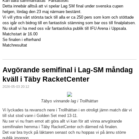
Kan bara sammanfattas "Fantastiskt"
Detta innebär alltså att vi spelar Lag SM final under svenska cupen
helgen, lördag den 23 maj närmare bestämt.
Vi vill yttra vårt största tack till alla er ca 250 pers som kom och stöttade
oss igår och bidrog till en fantastisk stämning som bar oss till finalplatsen.
Nu skall vi ha med oss vår fantastiska publik till IFU Arena i Uppsala.
Matchstart är 16.00
Se finalen i efterhand
Matchresultat
Avgörande semifinal i Lag-SM måndag
kväll i Täby RacketCenter
2026-05-03 20:12
Täbys vinnande lag i Trollhättan
Vi lyckades ta revansch nere i Trollhättan i en otroligt jämn match där vi
till slut stod vann i Golden Set med 13-11.
Nu ser vi nu fram emot att göra allt vi kan för att vinna anvgörande
semifinalen hemma i Täby RacketCenter och därmed nå finalen.
Det var bra tryck på läktaren senast och nu hoppas vi på ännu större
publik imorgon