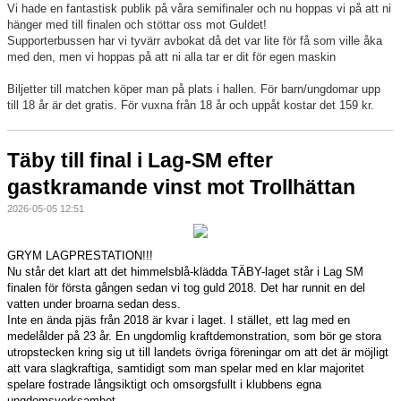
Vi hade en fantastisk publik på våra semifinaler och nu hoppas vi på att ni
Täby International Para Badminton Camp august 5-9
hänger med till finalen och stöttar oss mot Guldet!
Supporterbussen har vi tyvärr avbokat då det var lite för få som ville åka
med den, men vi hoppas på att ni alla tar er dit för egen maskin
Biljetter till matchen köper man på plats i hallen. För barn/ungdomar upp
till 18 år är det gratis. För vuxna från 18 år och uppåt kostar det 159 kr.
Täby till final i Lag-SM efter
gastkramande vinst mot Trollhättan
2026-05-05 12:51
GRYM LAGPRESTATION!!!
Nu står det klart att det himmelsblå-klädda TÄBY-laget står i Lag SM
finalen för första gången sedan vi tog guld 2018.
Det har runnit en del
vatten under broarna sedan dess.
Inte en ända pjäs från 2018 är kvar i laget. I stället, ett lag med en
medelålder på 23 år. En ungdomlig kraftdemonstration, som bör ge stora
utropstecken kring sig ut till landets övriga föreningar om att det är möjligt
att vara slagkraftiga, samtidigt som man spelar med en klar majoritet
spelare fostrade långsiktigt och omsorgsfullt i klubbens egna
ungdomsverksamhet