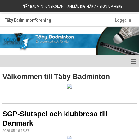
BADMINTONSKOLAN -- ANMÄL DIG HÄR / / SIGN UP HERE
Täby Badmintonförening
Logga in
Välkommen till Täby Badminton
Välkommen till Täby Badminton
Börja spela
Värdegrund
SGP-Slutspel och klubbresa till
Styrelse
Danmark
Kontakt
2026-05-16 15:37