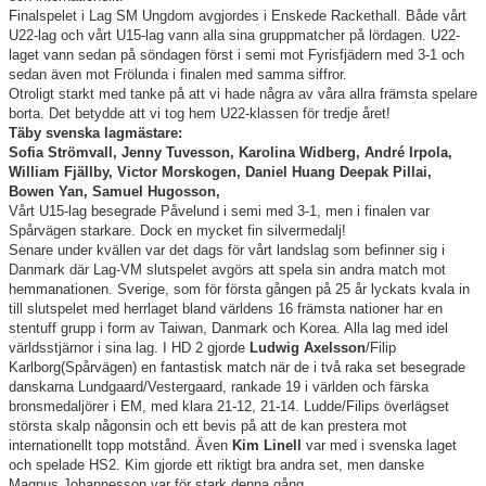
Finalspelet i Lag SM Ungdom avgjordes i Enskede Rackethall. Både vårt
U22-lag och vårt U15-lag vann alla sina gruppmatcher på lördagen. U22-
laget vann sedan på söndagen först i semi mot Fyrisfjädern med 3-1 och
sedan även mot Frölunda i finalen med samma siffror.
Otroligt starkt med tanke på att vi hade några av våra allra främsta spelare
borta. Det betydde att vi tog hem U22-klassen för tredje året!
Täby svenska lagmästare:
Sofia Strömvall, Jenny Tuvesson, Karolina Widberg, André Irpola,
William Fjällby, Victor Morskogen, Daniel Huang Deepak Pillai,
Bowen Yan, Samuel Hugosson,
Vårt U15-lag besegrade Påvelund i semi med 3-1, men i finalen var
Spårvägen starkare. Dock en mycket fin silvermedalj!
Senare under kvällen var det dags för vårt landslag som befinner sig i
Danmark där Lag-VM slutspelet avgörs att spela sin andra match mot
hemmanationen. Sverige, som för första gången på 25 år lyckats kvala in
till slutspelet med herrlaget bland världens 16 främsta nationer har en
stentuff grupp i form av Taiwan, Danmark och Korea. Alla lag med idel
världsstjärnor i sina lag. I HD 2 gjorde
Ludwig Axelsson
/Filip
Karlborg(Spårvägen) en fantastisk match när de i två raka set besegrade
danskarna Lundgaard/Vestergaard, rankade 19 i världen och färska
bronsmedaljörer i EM, med klara 21-12, 21-14. Ludde/Filips överlägset
största skalp någonsin och ett bevis på att de kan prestera mot
internationellt topp motstånd. Även
Kim Linell
var med i svenska laget
och spelade HS2. Kim gjorde ett riktigt bra andra set, men danske
Magnus Johannesson var för stark denna gång.