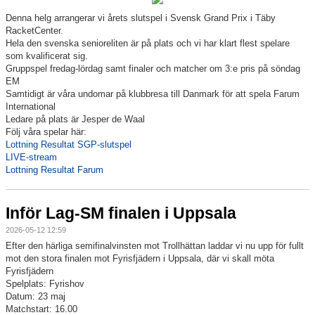
Denna helg arrangerar vi årets slutspel i Svensk Grand Prix i Täby
Information Tibble NIU
RacketCenter.
Hela den svenska senioreliten är på plats och vi har klart flest spelare
Täby-278 SM-GULD genom tiderna
som kvalificerat sig.
Gruppspel fredag-lördag samt finaler och matcher om 3:e pris på söndag
EM
Anmälan till Badmintonskolan HT-26
Samtidigt är våra undomar på klubbresa till Danmark för att spela Farum
International
Information Vuxenträning HT-26
Ledare på plats är Jesper de Waal
Följ våra spelar här:
Lottning Resultat SGP-slutspel
LIVE-stream
Lottning Resultat Farum
TRC-tidning 2025-26
Inför Lag-SM finalen i Uppsala
Lilla Badmintonligan
2026-05-12 12:59
Efter den härliga semifinalvinsten mot Trollhättan laddar vi nu upp för fullt
mot den stora finalen mot Fyrisfjädern i Uppsala, där vi skall möta
Medlemsinformation
Fyrisfjädern
Spelplats: Fyrishov
Täby Badminton SummerCamp 15-17 juni
Datum: 23 maj
Matchstart: 16.00