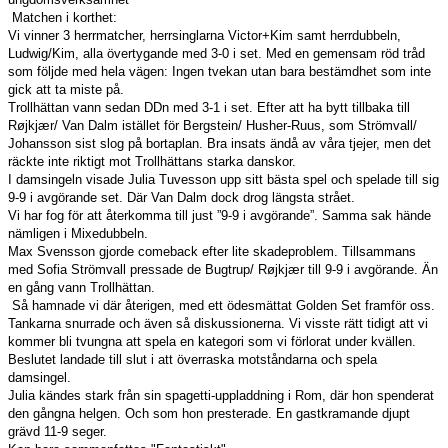
Matchen i korthet:
Vi vinner 3 herrmatcher, herrsinglarna Victor+Kim samt herrdubbeln,
Ludwig/Kim, alla övertygande med 3-0 i set. Med en gemensam röd tråd
som följde med hela vägen: Ingen tvekan utan bara bestämdhet som inte
gick att ta miste på.
Trollhättan vann sedan DDn med 3-1 i set. Efter att ha bytt tillbaka till
Røjkjær/ Van Dalm istället för Bergstein/ Husher-Ruus, som Strömvall/
Johansson sist slog på bortaplan. Bra insats ändå av våra tjejer, men det
räckte inte riktigt mot Trollhättans starka danskor.
I damsingeln visade Julia Tuvesson upp sitt bästa spel och spelade till sig
9-9 i avgörande set. Där Van Dalm dock drog längsta strået.
Vi har fog för att återkomma till just ”9-9 i avgörande”. Samma sak hände
nämligen
i Mixedubbeln.
Max Svensson gjorde comeback efter lite skadeproblem. Tillsammans
med Sofia Strömvall pressade de Bugtrup/ Røjkjær till 9-9 i avgörande. Än
en gång vann Trollhättan.
Så hamnade vi där återigen, med ett ödesmättat Golden Set framför oss.
Tankarna snurrade och även så diskussionerna. Vi visste rätt tidigt att vi
kommer bli tvungna att spela en kategori som vi förlorat under kvällen.
Beslutet landade till slut i att överraska motståndarna och spela
damsingel.
Julia kändes stark från sin spagetti-uppladdning i Rom, där hon spenderat
den gångna helgen. Och som hon presterade. En gastkramande djupt
grävd 11-9 seger.