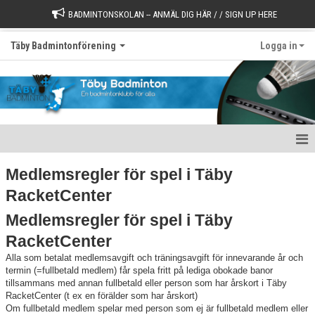
BADMINTONSKOLAN -- ANMÄL DIG HÄR / / SIGN UP HERE
Täby Badmintonförening
Logga in
Välkommen till Täby Badminton
Medlemsregler för spel i Täby
RacketCenter
Börja spela
Medlemsregler för spel i Täby
Värdegrund
RacketCenter
Styrelse
Alla som betalat medlemsavgift och träningsavgift för innevarande år och
termin (=fullbetald medlem) får spela fritt på lediga obokade banor
tillsammans med annan fullbetald eller person som har årskort i Täby
Kontakt
RacketCenter (t ex en förälder som har årskort)
Om fullbetald medlem spelar med person som ej är fullbetald medlem eller