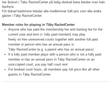
har årskort i Täby RacketCenter på ledig obokad bana betalar man halv
banhyra
Information Tibble NIU
För bokad bantimme betalar alla medlemmar fullt pris som alla andra
gäster i Täby RacketCenter
Täby-278 SM-GULD genom tiderna
Member rules for playing in Täby RacketCenter
Anmälan till Badmintonskolan HT-26
Anyone who has paid the membership fee and training fee for the
current year and term (= fully paid member) may play
freely on free unreserved courts together with another full paid
Information Vuxenträning HT-26
member or person who has an annual pass in
Täby RacketCenter (e.g. a parent who has an annual pass)
If a fully paid member plays with a person who is not a fully paid
member or has an annual pass in Täby RacketCenter on an
unoccupied court, you pay half court rent
TRC-tidning 2025-26
For booked court hours, all members pay full price like all other
guests in Täby RacketCenter.
Lilla Badmintonligan
Medlemsinformation
Täby Badminton SummerCamp 15-17 juni