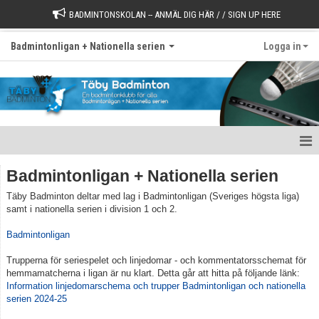
BADMINTONSKOLAN -- ANMÄL DIG HÄR / / SIGN UP HERE
Badmintonligan + Nationella serien
Logga in
Badmintonligan + Nationella serien
Badmintonligan + Nationella serien
Täby Badminton deltar med lag i Badmintonligan (Sveriges högsta liga)
Bildgalleri
samt i nationella serien i division 1 och 2.
Badmintonligan
Trupperna för seriespelet och linjedomar - och kommentatorsschemat för
hemmamatcherna i ligan är nu klart. Detta går att hitta på följande länk:
Information linjedomarschema och trupper Badmintonligan och nationella
serien 2024-25