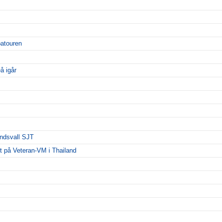
patouren
å igår
undsvall SJT
rdt på Veteran-VM i Thailand