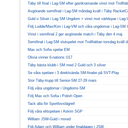
Täby till final i Lag-SM efter gastkramande vinst mot Trollhä
Avgörande semifinal i Lag-SM måndag kväll i Täby RacketC
Guld o Silver i Lag SM Ungdom + vinst mot världspar i Lag
Följ Ludde/Max/Kim i Lag-VM och våra ungdomar i Lag-SM
Vinst i semifinal 2 ger avgörande match i Täby den 4 maj
Semifinal i Lag-SM slutspelet mot Trollhättan torsdag kväll
Max och Sofia spelar EM
Olivia vinner 6-nations U17
Täby bästa klubb i SM med 2 Guld och 3 silver
Se våra spelare i 3 direktsända SM-finaler på SVT-Play
Stor Täby-trupp till Senior-SM 27-29 mars
Följ våra ungdomar i Ungdoms-SM
Följ Max och Sofia i Polish Open
Tack alla för Sportlovslägret!
Följ våra elitspelare i Askim SGP
William JSM-Guld i mixed
Följ Adam och William under finaldagen i JSM