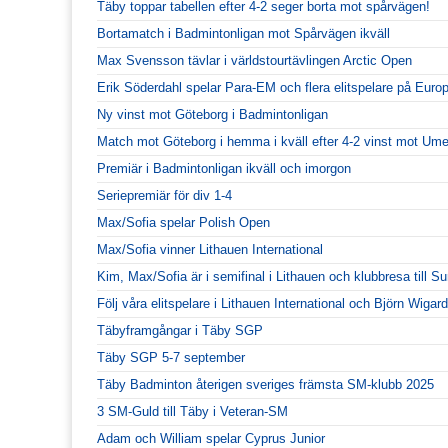
Täby toppar tabellen efter 4-2 seger borta mot spårvägen!
Bortamatch i Badmintonligan mot Spårvägen ikväll
Max Svensson tävlar i världstourtävlingen Arctic Open
Erik Söderdahl spelar Para-EM och flera elitspelare på Euro
Ny vinst mot Göteborg i Badmintonligan
Match mot Göteborg i hemma i kväll efter 4-2 vinst mot Ume
Premiär i Badmintonligan ikväll och imorgon
Seriepremiär för div 1-4
Max/Sofia spelar Polish Open
Max/Sofia vinner Lithauen International
Kim, Max/Sofia är i semifinal i Lithauen och klubbresa till S
Följ våra elitspelare i Lithauen International och Björn Wiga
Täbyframgångar i Täby SGP
Täby SGP 5-7 september
Täby Badminton återigen sveriges främsta SM-klubb 2025
3 SM-Guld till Täby i Veteran-SM
Adam och William spelar Cyprus Junior