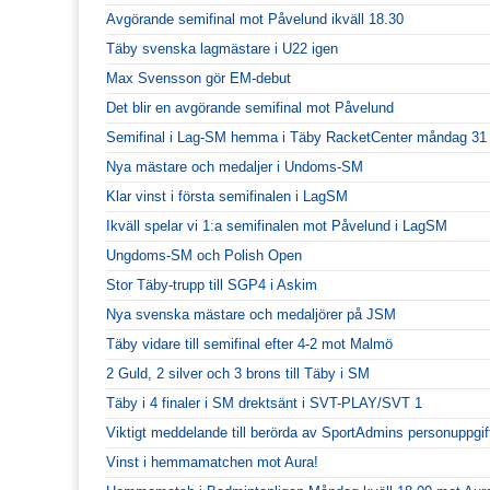
Avgörande semifinal mot Påvelund ikväll 18.30
Täby svenska lagmästare i U22 igen
Max Svensson gör EM-debut
Det blir en avgörande semifinal mot Påvelund
Semifinal i Lag-SM hemma i Täby RacketCenter måndag 31
Nya mästare och medaljer i Undoms-SM
Klar vinst i första semifinalen i LagSM
Ikväll spelar vi 1:a semifinalen mot Påvelund i LagSM
Ungdoms-SM och Polish Open
Stor Täby-trupp till SGP4 i Askim
Nya svenska mästare och medaljörer på JSM
Täby vidare till semifinal efter 4-2 mot Malmö
2 Guld, 2 silver och 3 brons till Täby i SM
Täby i 4 finaler i SM drektsänt i SVT-PLAY/SVT 1
Viktigt meddelande till berörda av SportAdmins personuppgif
Vinst i hemmamatchen mot Aura!