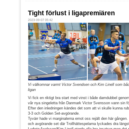
Tight förlust i ligapremiären
2023-09-07 05:42
Vi välkomnar varmt Victor Svendsen och Kim Linell som båda 
ligan
Vi fick en riktigt bra start med vinst i både damdubbel gen
vår nya singeletta från Danmark Victor Svensson vann sin f
Efter den inledningen kändes det som att vi skulle kunna rubba
3-3 och Golden Set-avgörande.
Tyvärr hade vi marginalerna emot oss rejält den här gången. D
och avgörande set där Trollhättespelarna lyckades dra längs
Ludwig Axelsson/Kim Linell gjorde alla bra insatser men det 