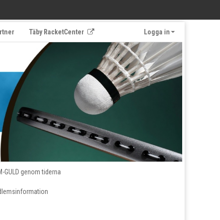
rtner
Täby RacketCenter
Logga in
M-GULD genom tiderna
lemsinformation