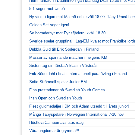
Hemmamatch i Badmintonligan Måndag kväll 18.00 mot Aur
5-1 seger mot Umeå
Ny vinst i ligan mot Malmö och ikväll 18.00: Täby-Umeå h
Golden Set seger igen!
Se bortaderbyt mot Fyrisfjädern ikväll 18.30
Sverige spelar gruppfinal i Lag-EM kvalet mot Frankrike lörd
Dubbla Guld till Erik Söderdahl i Finland
Massor av spännande matcher i helgens KM
Sixten tog sin första A-klass i Västerås
Erik Söderdahl i final i internationell paratävling i Finland
Sofia Strömvall spelar Junior-EM
Fina prestationer på Swedish Youth Games
Irish Open och Swedish Youth
Flest guldmedaljer i DM och Adam utsedd till årets junior!
Många Täbyspelare i Norwegian International 7-10 nov
HöstlovsCampen avslutas idag
Våra ungdomar är grymma!!!