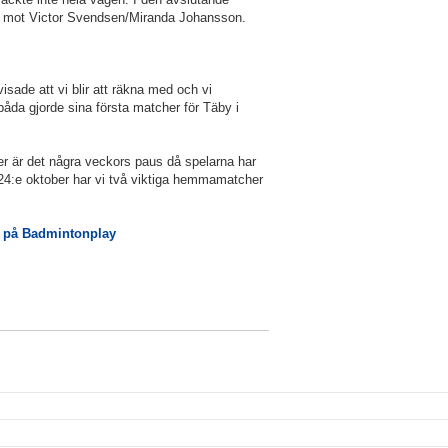
set mot Victor Svendsen/Miranda Johansson.
visade att vi blir att räkna med och vi
da gjorde sina första matcher för Täby i
er är det några veckors paus då spelarna har
 24:e oktober har vi två viktiga hemmamatcher
r på Badmintonplay