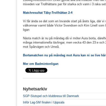
mixeden var Trollhättans par för starka och vann i 3 raka 
Matchresultat Täby-Trollhättan 2-4
Vi får ända se det som en lovande start på årets liga, där vi 
välkomnar varmt både Victor Svendsen och Kim Linell som bå
ligan
Nästa match är nu på måndag då vi möter Aura borta, däreft
många internationella tävlingar, men vecka 43 den 23:e och
mot Spårvägen och Umeå.
Bortamatchen nu på måndag mot Aura kan ni se live hä
Mer om Badmintonligan
Nyhetsarkiv
SGP-Slutspel och klubbresa till Danmark
Inför Lag-SM finalen i Uppsala