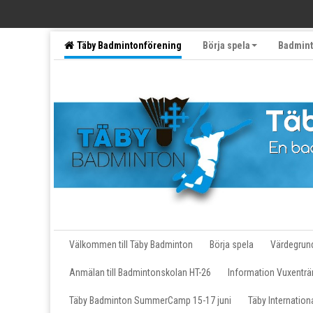
Täby Badmintonförening
Börja spela
Badmint
Följ oss på sociala medier
Motionärer
Välkommen till Täby Badminton
Börja spela
Värdegrun
Anmälan till Badmintonskolan HT-26
Information Vuxenträ
Täby Badminton SummerCamp 15-17 juni
Täby Internatio