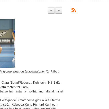
<
>
gjorde sina första ligamatcher för Täby i
om Clara Nistad/Rebecca Kuhl och i HS 1 där
örsta match för Täby.
 fjolårsmästarna Trollhättan, i allafall minst
e följande 3 matcherna gick alla till femte
ta stråt. Rebecca Kuhl, Richard Kuhl och
räckte inte hela vägen. I den avslutande