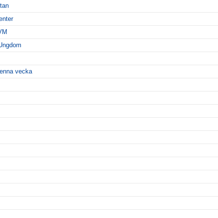
ttan
enter
-VM
 Ungdom
 denna vecka