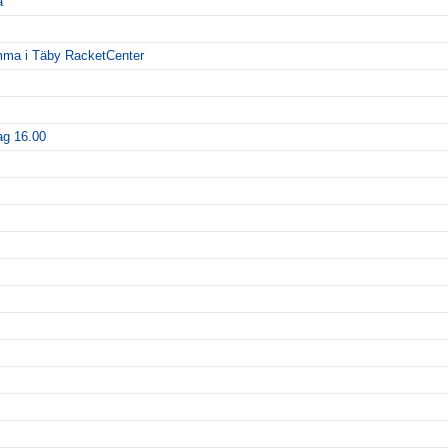
a
emma i Täby RacketCenter
ag 16.00