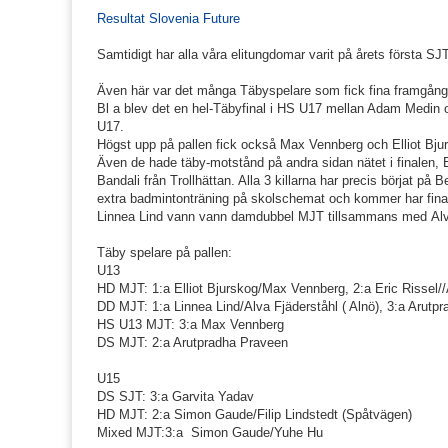
Resultat Slovenia Future
Samtidigt har alla våra elitungdomar varit på årets första SJ
Även här var det många Täbyspelare som fick fina framgång
Bl a blev det en hel-Täbyfinal i HS U17 mellan Adam Medin o
U17.
Högst upp på pallen fick också Max Vennberg och Elliot Bju
Även de hade täby-motstånd på andra sidan nätet i finalen,
Bandali från Trollhättan. Alla 3 killarna har precis börjat på 
extra badmintonträning på skolschemat och kommer har fina 
Linnea Lind vann vann damdubbel MJT tillsammans med Alva
Täby spelare på pallen:
U13
HD MJT: 1:a Elliot Bjurskog/Max Vennberg, 2:a Eric Rissel//A
DD MJT: 1:a Linnea Lind/Alva Fjäderståhl ( Alnö), 3:a Arutp
HS U13 MJT: 3:a Max Vennberg
DS MJT: 2:a Arutpradha Praveen
U15
DS SJT: 3:a Garvita Yadav
HD MJT: 2:a Simon Gaude/Filip Lindstedt (Spåtvägen)
Mixed MJT:3:a Simon Gaude/Yuhe Hu