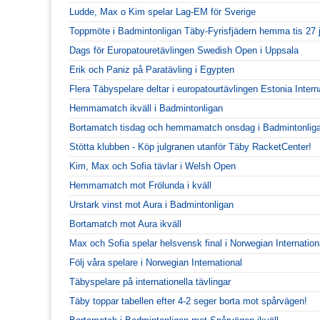
Ludde, Max o Kim spelar Lag-EM för Sverige
Toppmöte i Badmintonligan Täby-Fyrisfjädern hemma tis 27 
Dags för Europatouretävlingen Swedish Open i Uppsala
Erik och Paniz på Paratävling i Egypten
Flera Täbyspelare deltar i europatourtävlingen Estonia Intern
Hemmamatch ikväll i Badmintonligan
Bortamatch tisdag och hemmamatch onsdag i Badmintonlig
Stötta klubben - Köp julgranen utanför Täby RacketCenter!
Kim, Max och Sofia tävlar i Welsh Open
Hemmamatch mot Frölunda i kväll
Urstark vinst mot Aura i Badmintonligan
Bortamatch mot Aura ikväll
Max och Sofia spelar helsvensk final i Norwegian Internation
Följ våra spelare i Norwegian International
Täbyspelare på internationella tävlingar
Täby toppar tabellen efter 4-2 seger borta mot spårvägen!