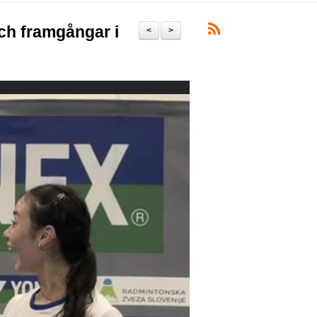
och framgångar i
<
>