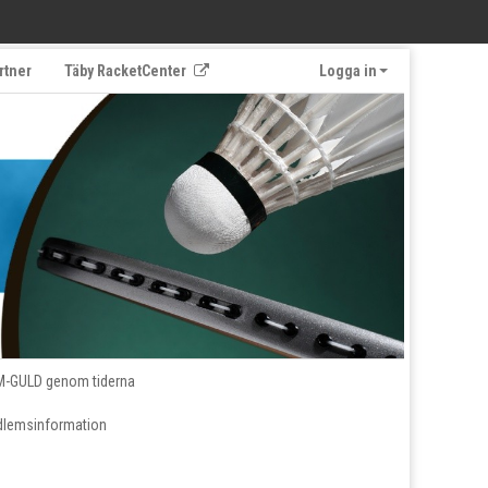
rtner
Täby RacketCenter
Logga in
M-GULD genom tiderna
lemsinformation