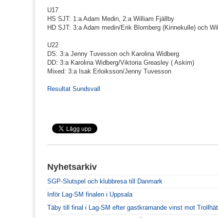
U17
HS SJT: 1:a Adam Medin, 2:a William Fjällby
HD SJT: 3:a Adam medin/Erik Blomberg (Kinnekulle) och Wil
U22
DS: 3:a Jenny Tuvesson och Karolina Widberg
DD: 3:a Karolina Widberg/Viktoria Greasley ( Askim)
Mixed: 3:a Isak Erloiksson/Jenny Tuvesson
Resultat Sundsvall
Nyhetsarkiv
SGP-Slutspel och klubbresa till Danmark
Inför Lag-SM finalen i Uppsala
Täby till final i Lag-SM efter gastkramande vinst mot Trollhä