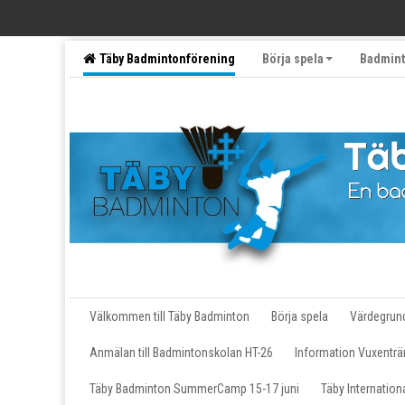
Täby Badmintonförening
Börja spela
Badmint
Följ oss på sociala medier
Motionärer
Välkommen till Täby Badminton
Börja spela
Värdegrun
Anmälan till Badmintonskolan HT-26
Information Vuxenträ
Täby Badminton SummerCamp 15-17 juni
Täby Internatio