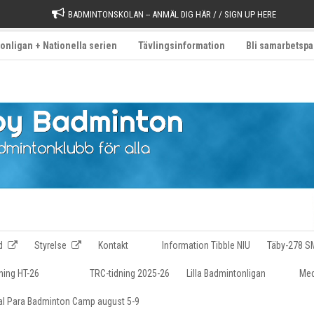
BADMINTONSKOLAN -- ANMÄL DIG HÄR / / SIGN UP HERE
onligan + Nationella serien
Tävlingsinformation
Bli samarbetspa
d
Styrelse
Kontakt
Information Tibble NIU
Täby-278 S
ning HT-26
TRC-tidning 2025-26
Lilla Badmintonligan
Med
nal Para Badminton Camp august 5-9