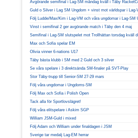
Avgörande semifinal i Lag-SM måndag kväll i Täby RacketC
Guld o Silver i Lag SM Ungdom + vinst mot världspar i Lag
Följ Ludde/Max/Kim i Lag-VM och våra ungdomar i Lag-SM
Vinst i semifinal 2 ger avgörande match i Täby den 4 maj
Semifinal i Lag-SM slutspelet mot Trollhättan torsdag kväll
Max och Sofia spelar EM
Olivia vinner 6-nations U17
Täby bästa klubb i SM med 2 Guld och 3 silver
Se våra spelare i 3 direktsända SM-finaler på SVT-Play
Stor Täby-trupp till Senior-SM 27-29 mars
Följ våra ungdomar i Ungdoms-SM
Följ Max och Sofia i Polish Open
Tack alla för Sportlovslägret!
Följ våra elitspelare i Askim SGP
William JSM-Guld i mixed
Följ Adam och William under finaldagen i JSM
Sverige tar medalj Lag-EM herrar