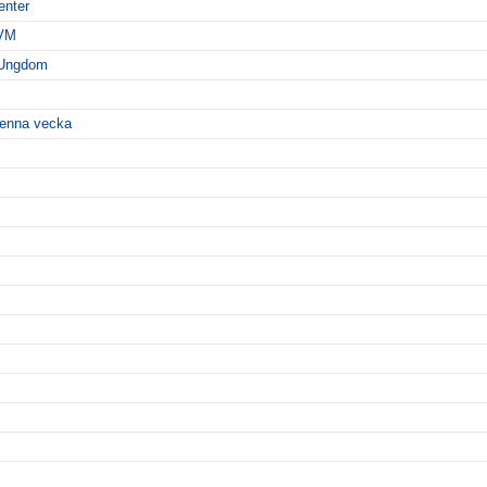
enter
-VM
 Ungdom
 denna vecka