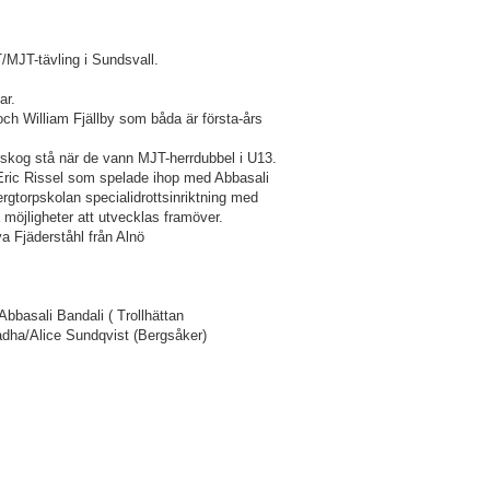
T/MJT-tävling i Sundsvall.
ar.
ch William Fjällby som båda är första-års
rskog stå när de vann MJT-herrdubbel i U13.
 Eric Rissel som spelade ihop med Abbasali
Bergtorpskolan specialidrottsinriktning med
möjligheter att utvecklas framöver.
 Fjäderståhl från Alnö
bbasali Bandali ( Trollhättan
radha/Alice Sundqvist (Bergsåker)