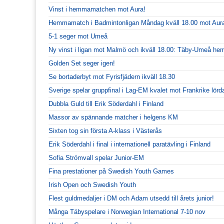
Vinst i hemmamatchen mot Aura!
Hemmamatch i Badmintonligan Måndag kväll 18.00 mot Aur
5-1 seger mot Umeå
Ny vinst i ligan mot Malmö och ikväll 18.00: Täby-Umeå h
Golden Set seger igen!
Se bortaderbyt mot Fyrisfjädern ikväll 18.30
Sverige spelar gruppfinal i Lag-EM kvalet mot Frankrike lörd
Dubbla Guld till Erik Söderdahl i Finland
Massor av spännande matcher i helgens KM
Sixten tog sin första A-klass i Västerås
Erik Söderdahl i final i internationell paratävling i Finland
Sofia Strömvall spelar Junior-EM
Fina prestationer på Swedish Youth Games
Irish Open och Swedish Youth
Flest guldmedaljer i DM och Adam utsedd till årets junior!
Många Täbyspelare i Norwegian International 7-10 nov