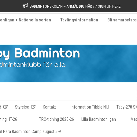
BADMINTONSKOLAN -- ANMÄL DIG HÄR / / SIGN UP HERE
onligan + Nationella serien
Tävlingsinformation
Bli samarbetspa
d
Styrelse
Kontakt
Information Tibble NIU
Täby-278 S
ning HT-26
TRC-tidning 2025-26
Lilla Badmintonligan
Med
nal Para Badminton Camp august 5-9