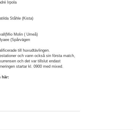
ré Irpola
tilda Ståhle (Kista)
vall(Mio Molin ( Umeå)
lyaee (Spårvägen
ficerade till huvudtävlingen.
estationer och vann också sin första match,
urrensen och det var tillslut endast
rneringen startar kl. 0900 med mixed.
 här: