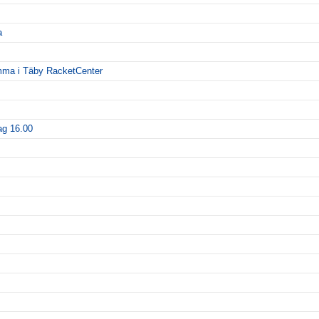
a
emma i Täby RacketCenter
ag 16.00