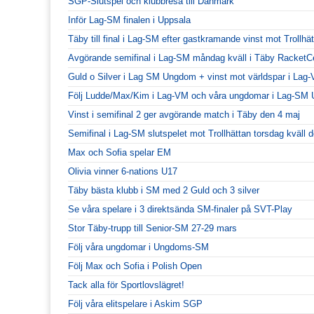
SGP-Slutspel och klubbresa till Danmark
Inför Lag-SM finalen i Uppsala
Täby till final i Lag-SM efter gastkramande vinst mot Trollhä
Avgörande semifinal i Lag-SM måndag kväll i Täby RacketC
Guld o Silver i Lag SM Ungdom + vinst mot världspar i Lag
Följ Ludde/Max/Kim i Lag-VM och våra ungdomar i Lag-SM
Vinst i semifinal 2 ger avgörande match i Täby den 4 maj
Semifinal i Lag-SM slutspelet mot Trollhättan torsdag kväll
Max och Sofia spelar EM
Olivia vinner 6-nations U17
Täby bästa klubb i SM med 2 Guld och 3 silver
Se våra spelare i 3 direktsända SM-finaler på SVT-Play
Stor Täby-trupp till Senior-SM 27-29 mars
Följ våra ungdomar i Ungdoms-SM
Följ Max och Sofia i Polish Open
Tack alla för Sportlovslägret!
Följ våra elitspelare i Askim SGP