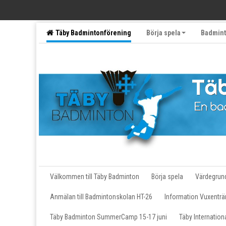
Täby Badmintonförening
Börja spela
Badmint
Följ oss på sociala medier
Motionärer
Välkommen till Täby Badminton
Börja spela
Värdegrun
Anmälan till Badmintonskolan HT-26
Information Vuxenträ
Täby Badminton SummerCamp 15-17 juni
Täby Internatio