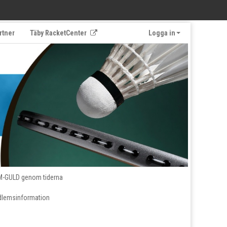
rtner
Täby RacketCenter
Logga in
M-GULD genom tiderna
lemsinformation