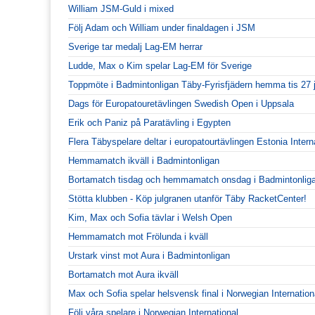
William JSM-Guld i mixed
Följ Adam och William under finaldagen i JSM
Sverige tar medalj Lag-EM herrar
Ludde, Max o Kim spelar Lag-EM för Sverige
Toppmöte i Badmintonligan Täby-Fyrisfjädern hemma tis 27 
Dags för Europatouretävlingen Swedish Open i Uppsala
Erik och Paniz på Paratävling i Egypten
Flera Täbyspelare deltar i europatourtävlingen Estonia Intern
Hemmamatch ikväll i Badmintonligan
Bortamatch tisdag och hemmamatch onsdag i Badmintonlig
Stötta klubben - Köp julgranen utanför Täby RacketCenter!
Kim, Max och Sofia tävlar i Welsh Open
Hemmamatch mot Frölunda i kväll
Urstark vinst mot Aura i Badmintonligan
Bortamatch mot Aura ikväll
Max och Sofia spelar helsvensk final i Norwegian Internation
Följ våra spelare i Norwegian International