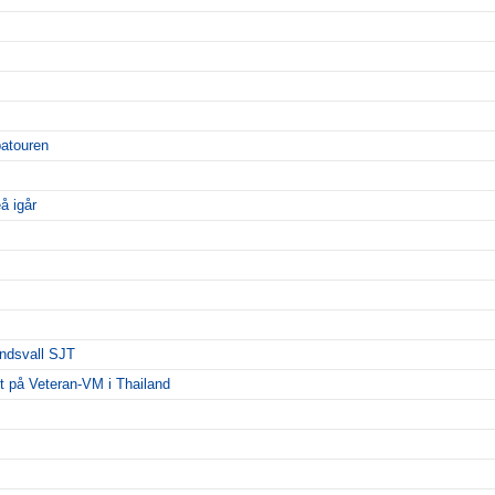
patouren
å igår
undsvall SJT
rdt på Veteran-VM i Thailand