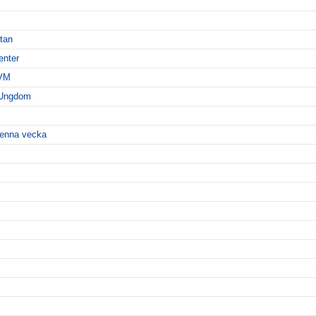
ttan
enter
-VM
 Ungdom
 denna vecka