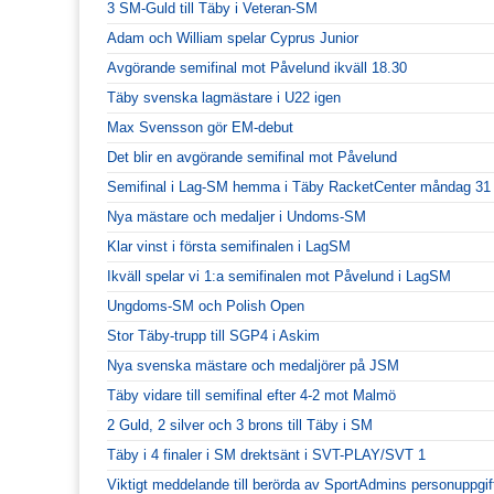
3 SM-Guld till Täby i Veteran-SM
Adam och William spelar Cyprus Junior
Avgörande semifinal mot Påvelund ikväll 18.30
Täby svenska lagmästare i U22 igen
Max Svensson gör EM-debut
Det blir en avgörande semifinal mot Påvelund
Semifinal i Lag-SM hemma i Täby RacketCenter måndag 31
Nya mästare och medaljer i Undoms-SM
Klar vinst i första semifinalen i LagSM
Ikväll spelar vi 1:a semifinalen mot Påvelund i LagSM
Ungdoms-SM och Polish Open
Stor Täby-trupp till SGP4 i Askim
Nya svenska mästare och medaljörer på JSM
Täby vidare till semifinal efter 4-2 mot Malmö
2 Guld, 2 silver och 3 brons till Täby i SM
Täby i 4 finaler i SM drektsänt i SVT-PLAY/SVT 1
Viktigt meddelande till berörda av SportAdmins personuppgif