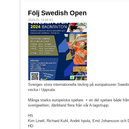
Följ Swedish Open
2024-01-19 06:43
Sveriges stora internationella tävling på europatouren Swed
vecka i Uppsala.
Många starka europeiska spelare + en del spelare både från
sverigeeliten, däribland flera från vår A-lagstrupp:
HS
Kim Linell, Richard Kuhl, André Irpola, Emil Johansson och 
HD