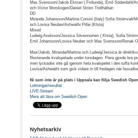
Max Svensson/Jakob Ekman ( Frölunda), Emil Söderdahl/And
och Victor Morskogen/Daniel Ström Trollhättan
DD
Miranda Johansson/Martina Corsini (Italy) Sofia Strömvall/Ma
och Lovisa Neuber/Ashwathi Pillai (KIsta)
Mixed
Ludwig Axelsson/Jessica Silvennoinen ( KIsta), Sofia Ström
Emil Johansson/Lovisa Neuber och Max Svensson/Ronak O
Max/Jakob, Miranda/Martina och Ludwig/Jessica är direktkvali
Resterande kvalspelade under torsdagen. Flera gjorde bra pr
men lyckades inte gå igenom hela kvalspelet i den tuffa konk
Lovisa/Ashwathi som gick vidare in till fredagen när huvudtu
Ni som inte är på plats i Uppsala kan följa Swedish Open
Lottningar/resultat
LIVE-Stream
Mera att läsa om Swedish Open
Nyhetsarkiv