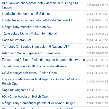
Alla Täbylag obesegrade och vidare till semi i Lag-SM
2024-04-13 22:25
Ungdom
Ludde/Jessica vann sin EM-debut
2024-04-09 22:53
Ludde/Jessica på plats inför sitt första Senior-EM
2024-04-08 14:13
Många Täby-medaljer i Veteran-SM
2024-04-08 09:53
Täbyspelare tävlar i Malta International
2024-04-05 06:29
Dags för Veteran-SM
2024-04-04 13:38
Tuff start för Sverige i lagspelet i 6-Nations U17
2024-03-31 07:20
Adam och William spelar U17 Six-nations
2024-03-28 08:50
Förlust med 2-4 mot Frölunda betyder bortamatch i kvarten
2024-03-27 09:19
Täby-Frölunda ikväll 18.00 i Täby RacetCenter
2024-03-25 13:22
USM-medaljer och brons i Polish Open
2024-03-25 06:28
Följ våra spelare under finaldagarna i Ungdoms-SM och
2024-03-24 07:55
Polish Open
Dags för Ungdoms-SM
2024-03-22 16:48
Följ våra elitspelare i Polish Open
2024-03-20 21:01
Många Täby-framgångar på alla olika nivåer i helgen
2024-03-18 10:39