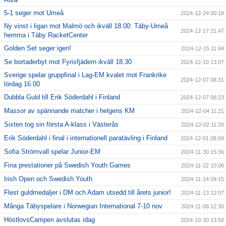
5-1 seger mot Umeå
2024-12-24 00:18
Ny vinst i ligan mot Malmö och ikväll 18.00: Täby-Umeå
2024-12-17 21:47
hemma i Täby RacketCenter
Golden Set seger igen!
2024-12-15 11:44
Se bortaderbyt mot Fyrisfjädern ikväll 18.30
2024-12-10 13:07
Sverige spelar gruppfinal i Lag-EM kvalet mot Frankrike
2024-12-07 08:31
lördag 16.00
Dubbla Guld till Erik Söderdahl i Finland
2024-12-07 08:23
Massor av spännande matcher i helgens KM
2024-12-04 11:21
Sixten tog sin första A-klass i Västerås
2024-12-02 11:26
Erik Söderdahl i final i internationell paratävling i Finland
2024-12-01 08:09
Sofia Strömvall spelar Junior-EM
2024-11-30 15:36
Fina prestationer på Swedish Youth Games
2024-11-22 10:06
Irish Open och Swedish Youth
2024-11-14 09:15
Flest guldmedaljer i DM och Adam utsedd till årets junior!
2024-11-13 12:07
Många Täbyspelare i Norwegian International 7-10 nov
2024-11-08 12:30
HöstlovsCampen avslutas idag
2024-10-30 13:50