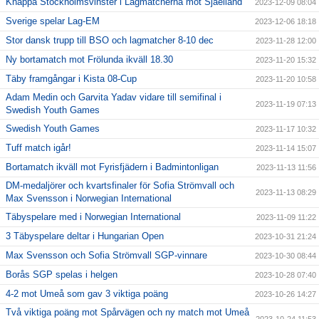
Knappa Stockholmsvinster i Lagmatcherna mot Sjaelland
2023-12-09 08:04
Sverige spelar Lag-EM
2023-12-06 18:18
Stor dansk trupp till BSO och lagmatcher 8-10 dec
2023-11-28 12:00
Ny bortamatch mot Frölunda ikväll 18.30
2023-11-20 15:32
Täby framgångar i Kista 08-Cup
2023-11-20 10:58
Adam Medin och Garvita Yadav vidare till semifinal i
2023-11-19 07:13
Swedish Youth Games
Swedish Youth Games
2023-11-17 10:32
Tuff match igår!
2023-11-14 15:07
Bortamatch ikväll mot Fyrisfjädern i Badmintonligan
2023-11-13 11:56
DM-medaljörer och kvartsfinaler för Sofia Strömvall och
2023-11-13 08:29
Max Svensson i Norwegian International
Täbyspelare med i Norwegian International
2023-11-09 11:22
3 Täbyspelare deltar i Hungarian Open
2023-10-31 21:24
Max Svensson och Sofia Strömvall SGP-vinnare
2023-10-30 08:44
Borås SGP spelas i helgen
2023-10-28 07:40
4-2 mot Umeå som gav 3 viktiga poäng
2023-10-26 14:27
Två viktiga poäng mot Spårvägen och ny match mot Umeå