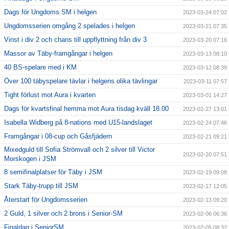
Dags för Ungdoms SM i helgen
2023-03-24 07:02
Ungdomsserien omgång 2 spelades i helgen
2023-03-21 07:35
Vinst i div 2 och chans till uppflyttning från div 3
2023-03-20 07:16
Massor av Täby-framgångar i helgen
2023-03-13 08:10
40 BS-spelare med i KM
2023-03-12 08:39
Över 100 täbyspelare tävlar i helgens olika tävlingar
2023-03-11 07:57
Tight förlust mot Aura i kvarten
2023-03-01 14:27
Dags för kvartsfinal hemma mot Aura tisdag kväll 18.00
2023-02-27 13:01
Isabella Widberg på 8-nations med U15-landslaget
2023-02-24 07:46
Framgångar i 08-cup och Gåsfjädern
2023-02-21 09:21
Mixedguld till Sofia Strömvall och 2 silver till Victor
2023-02-20 07:51
Morskogen i JSM
8 semifinalplatser för Täby i JSM
2023-02-19 09:08
Stark Täby-trupp till JSM
2023-02-17 12:05
Återstart för Ungdomsserien
2023-02-13 09:20
2 Guld, 1 silver och 2 brons i Senior-SM
2023-02-06 06:36
Finaldag i SeniorSM
2023-02-05 08:32