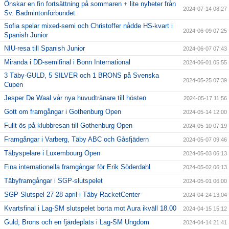
Önskar en fin fortsättning på sommaren + lite nyheter från
2024-07-14 08:27
Sv. Badmintonförbundet
Sofia spelar mixed-semi och Christoffer nådde HS-kvart i
2024-06-09 07:25
Spanish Junior
NIU-resa till Spanish Junior
2024-06-07 07:43
Miranda i DD-semifinal i Bonn International
2024-06-01 05:55
3 Täby-GULD, 5 SILVER och 1 BRONS på Svenska
2024-05-25 07:39
Cupen
Jesper De Waal vår nya huvudtränare till hösten
2024-05-17 11:56
Gott om framgångar i Gothenburg Open
2024-05-14 12:00
Fullt ös på klubbresan till Gothenburg Open
2024-05-10 07:19
Framgångar i Varberg, Täby ABC och Gåsfjädern
2024-05-07 09:46
Täbyspelare i Luxembourg Open
2024-05-03 06:13
Fina internationella framgångar för Erik Söderdahl
2024-05-02 06:13
Täbyframgångar i SGP-slutspelet
2024-05-01 06:00
SGP-Slutspel 27-28 april i Täby RacketCenter
2024-04-24 13:04
Kvartsfinal i Lag-SM slutspelet borta mot Aura ikväll 18.00
2024-04-15 15:12
Guld, Brons och en fjärdeplats i Lag-SM Ungdom
2024-04-14 21:41