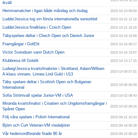
2023-10-24 11:53
ikväll
Hemmamatcher i ligan både måndag och tisdag
2023-10-23 08:00
Ludde/Jessica tog sin första internationella seniortitel
2023-10-22 12:16
Ludde/Jessica finalklara i Czech Open
2023-10-21 16:16
Täbyspelare deltar i Chech Open och Danish Junior
2023-10-19 10:08
Framgångar i GotElit
2023-10-16 09:17
Victor Svendsen vann Dutch Open
2023-10-15 19:07
Klubbresa till Gotelit
2023-10-13 17:15
Ludwig/Jessica kvartsfinalister i Skottland, Adam/William
2023-10-09 07:01
A-klass vinnare, Linnea Lind Guld i U13
Täby spelare deltar i Scottish Open och Bulgarian
2023-10-05 06:09
International
Sofia Strömvall spelar Junior-VM i USA
2023-10-02 08:43
Miranda kvartsfinalist i Croatien och Ungdomsframgångar i
2023-10-02 08:16
Spåret Open
Följ våra spelare i Polish International
2023-09-21 10:43
Björn och Curt Veteran-VM medaljörer
2023-09-18 06:28
Vår hedersordförande firade 90 år
2023-09-15 06:10