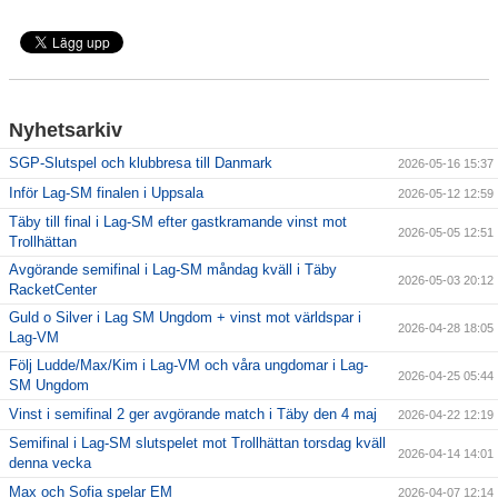
Täby International Para Badminton Camp august 5-9
Nyhetsarkiv
SGP-Slutspel och klubbresa till Danmark
2026-05-16 15:37
Inför Lag-SM finalen i Uppsala
2026-05-12 12:59
Täby till final i Lag-SM efter gastkramande vinst mot
2026-05-05 12:51
Trollhättan
Avgörande semifinal i Lag-SM måndag kväll i Täby
2026-05-03 20:12
RacketCenter
Guld o Silver i Lag SM Ungdom + vinst mot världspar i
2026-04-28 18:05
Lag-VM
Följ Ludde/Max/Kim i Lag-VM och våra ungdomar i Lag-
2026-04-25 05:44
SM Ungdom
Vinst i semifinal 2 ger avgörande match i Täby den 4 maj
2026-04-22 12:19
Semifinal i Lag-SM slutspelet mot Trollhättan torsdag kväll
2026-04-14 14:01
denna vecka
Max och Sofia spelar EM
2026-04-07 12:14