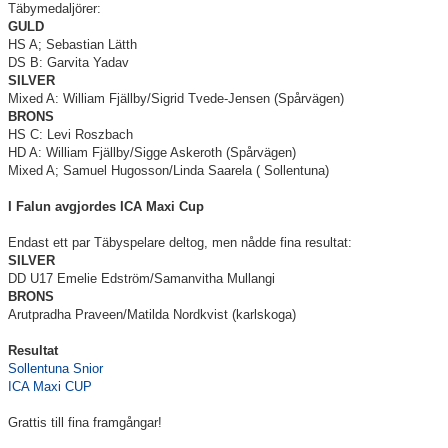
Täbymedaljörer:
GULD
Information Tibble NIU
HS A; Sebastian Lätth
DS B: Garvita Yadav
Täby-278 SM-GULD genom tiderna
SILVER
Mixed A: William Fjällby/Sigrid Tvede-Jensen (Spårvägen)
Anmälan till Badmintonskolan HT-26
BRONS
HS C: Levi Roszbach
HD A: William Fjällby/Sigge Askeroth (Spårvägen)
Information Vuxenträning HT-26
Mixed A; Samuel Hugosson/Linda Saarela ( Sollentuna)
I Falun avgjordes ICA Maxi Cup
Endast ett par Täbyspelare deltog, men nådde fina resultat:
SILVER
TRC-tidning 2025-26
DD U17 Emelie Edström/Samanvitha Mullangi
BRONS
Lilla Badmintonligan
Arutpradha Praveen/Matilda Nordkvist (karlskoga)
Resultat
Sollentuna Snior
Medlemsinformation
ICA Maxi CUP
Täby Badminton SummerCamp 15-17 juni
Grattis till fina framgångar!