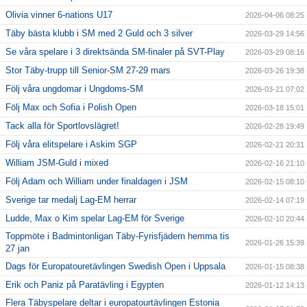
Olivia vinner 6-nations U17
2026-04-06 08:25
Täby bästa klubb i SM med 2 Guld och 3 silver
2026-03-29 14:56
Se våra spelare i 3 direktsända SM-finaler på SVT-Play
2026-03-29 08:16
Stor Täby-trupp till Senior-SM 27-29 mars
2026-03-26 19:38
Följ våra ungdomar i Ungdoms-SM
2026-03-21 07:02
Följ Max och Sofia i Polish Open
2026-03-18 15:01
Tack alla för Sportlovslägret!
2026-02-28 19:49
Följ våra elitspelare i Askim SGP
2026-02-21 20:31
William JSM-Guld i mixed
2026-02-16 21:10
Följ Adam och William under finaldagen i JSM
2026-02-15 08:10
Sverige tar medalj Lag-EM herrar
2026-02-14 07:19
Ludde, Max o Kim spelar Lag-EM för Sverige
2026-02-10 20:44
Toppmöte i Badmintonligan Täby-Fyrisfjädern hemma tis
2026-01-26 15:39
27 jan
Dags för Europatouretävlingen Swedish Open i Uppsala
2026-01-15 08:38
Erik och Paniz på Paratävling i Egypten
2026-01-12 14:13
Flera Täbyspelare deltar i europatourtävlingen Estonia