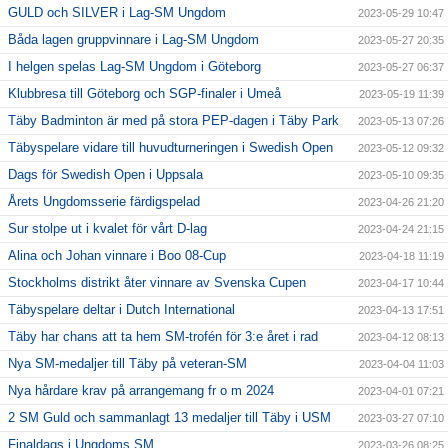
GULD och SILVER i Lag-SM Ungdom
2023-05-29 10:47
Båda lagen gruppvinnare i Lag-SM Ungdom
2023-05-27 20:35
I helgen spelas Lag-SM Ungdom i Göteborg
2023-05-27 06:37
Klubbresa till Göteborg och SGP-finaler i Umeå
2023-05-19 11:39
Täby Badminton är med på stora PEP-dagen i Täby Park
2023-05-13 07:26
Täbyspelare vidare till huvudturneringen i Swedish Open
2023-05-12 09:32
Dags för Swedish Open i Uppsala
2023-05-10 09:35
Årets Ungdomsserie färdigspelad
2023-04-26 21:20
Sur stolpe ut i kvalet för vårt D-lag
2023-04-24 21:15
Alina och Johan vinnare i Boo 08-Cup
2023-04-18 11:19
Stockholms distrikt åter vinnare av Svenska Cupen
2023-04-17 10:44
Täbyspelare deltar i Dutch International
2023-04-13 17:51
Täby har chans att ta hem SM-trofén för 3:e året i rad
2023-04-12 08:13
Nya SM-medaljer till Täby på veteran-SM
2023-04-04 11:03
Nya hårdare krav på arrangemang fr o m 2024
2023-04-01 07:21
2 SM Guld och sammanlagt 13 medaljer till Täby i USM
2023-03-27 07:10
Finaldags i Ungdoms SM
2023-03-26 08:25