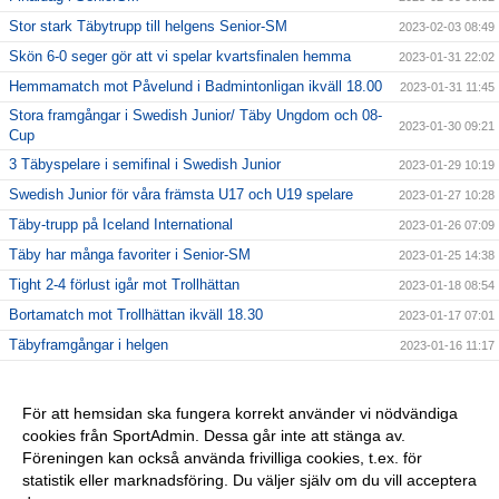
Stor stark Täbytrupp till helgens Senior-SM
2023-02-03 08:49
Skön 6-0 seger gör att vi spelar kvartsfinalen hemma
2023-01-31 22:02
Hemmamatch mot Påvelund i Badmintonligan ikväll 18.00
2023-01-31 11:45
Stora framgångar i Swedish Junior/ Täby Ungdom och 08-
2023-01-30 09:21
Cup
3 Täbyspelare i semifinal i Swedish Junior
2023-01-29 10:19
Swedish Junior för våra främsta U17 och U19 spelare
2023-01-27 10:28
Täby-trupp på Iceland International
2023-01-26 07:09
Täby har många favoriter i Senior-SM
2023-01-25 14:38
Tight 2-4 förlust igår mot Trollhättan
2023-01-18 08:54
Bortamatch mot Trollhättan ikväll 18.30
2023-01-17 07:01
Täbyframgångar i helgen
2023-01-16 11:17
Täbyspelare tävlar i Estonian international
2023-01-12 06:02
Stark 4-2 vinst mot Aura och härlig Nostalgikväll
2023-01-11 13:37
För att hemsidan ska fungera korrekt använder vi nödvändiga
cookies från SportAdmin. Dessa går inte att stänga av.
Hemmamatch mot Aura i kväll 18.00
2023-01-10 08:34
Föreningen kan också använda frivilliga cookies, t.ex. för
Stor Nostalgifest i Täby RacketCenter
2023-01-05 09:46
statistik eller marknadsföring. Du väljer själv om du vill acceptera