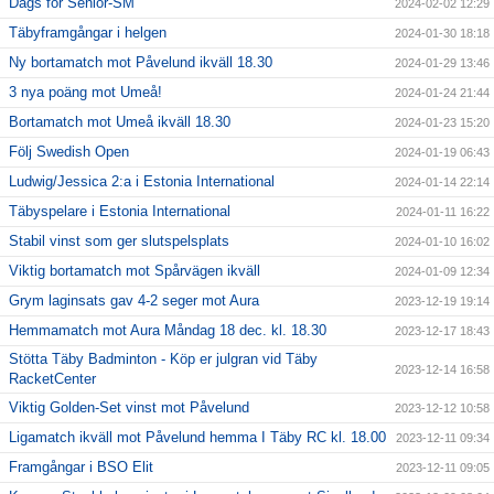
Dags för Senior-SM
2024-02-02 12:29
Täbyframgångar i helgen
2024-01-30 18:18
Ny bortamatch mot Påvelund ikväll 18.30
2024-01-29 13:46
3 nya poäng mot Umeå!
2024-01-24 21:44
Bortamatch mot Umeå ikväll 18.30
2024-01-23 15:20
Följ Swedish Open
2024-01-19 06:43
Ludwig/Jessica 2:a i Estonia International
2024-01-14 22:14
Täbyspelare i Estonia International
2024-01-11 16:22
Stabil vinst som ger slutspelsplats
2024-01-10 16:02
Viktig bortamatch mot Spårvägen ikväll
2024-01-09 12:34
Grym laginsats gav 4-2 seger mot Aura
2023-12-19 19:14
Hemmamatch mot Aura Måndag 18 dec. kl. 18.30
2023-12-17 18:43
Stötta Täby Badminton - Köp er julgran vid Täby
2023-12-14 16:58
RacketCenter
Viktig Golden-Set vinst mot Påvelund
2023-12-12 10:58
Ligamatch ikväll mot Påvelund hemma I Täby RC kl. 18.00
2023-12-11 09:34
Framgångar i BSO Elit
2023-12-11 09:05