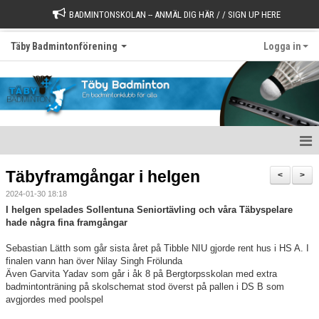
BADMINTONSKOLAN -- ANMÄL DIG HÄR / / SIGN UP HERE
Täby Badmintonförening
Logga in
Välkommen till Täby Badminton
Täbyframgångar i helgen
<
>
2024-01-30 18:18
Börja spela
I helgen spelades Sollentuna Seniortävling och våra Täbyspelare
hade några fina framgångar
Värdegrund
Sebastian Lätth som går sista året på Tibble NIU gjorde rent hus i HS A. I
Styrelse
finalen vann han över Nilay Singh Frölunda
Även Garvita Yadav som går i åk 8 på Bergtorpsskolan med extra
badmintonträning på skolschemat stod överst på pallen i DS B som
Kontakt
avgjordes med poolspel