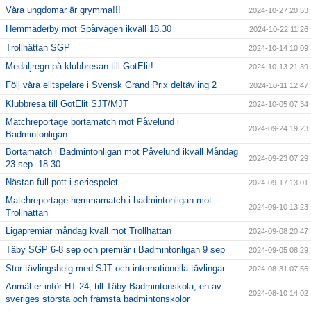
Våra ungdomar är grymma!!!
2024-10-27 20:53
Hemmaderby mot Spårvägen ikväll 18.30
2024-10-22 11:26
Trollhättan SGP
2024-10-14 10:09
Medaljregn på klubbresan till GotElit!
2024-10-13 21:39
Följ våra elitspelare i Svensk Grand Prix deltävling 2
2024-10-11 12:47
Klubbresa till GotElit SJT/MJT
2024-10-05 07:34
Matchreportage bortamatch mot Påvelund i
2024-09-24 19:23
Badmintonligan
Bortamatch i Badmintonligan mot Påvelund ikväll Måndag
2024-09-23 07:29
23 sep. 18.30
Nästan full pott i seriespelet
2024-09-17 13:01
Matchreportage hemmamatch i badmintonligan mot
2024-09-10 13:23
Trollhättan
Ligapremiär måndag kväll mot Trollhättan
2024-09-08 20:47
Täby SGP 6-8 sep och premiär i Badmintonligan 9 sep
2024-09-05 08:29
Stor tävlingshelg med SJT och internationella tävlingar
2024-08-31 07:56
Anmäl er inför HT 24, till Täby Badmintonskola, en av
2024-08-10 14:02
sveriges största och främsta badmintonskolor