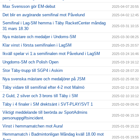
Max Svensson gör EM-debut
2025-04-07 20:55
Det blir en avgörande semifinal mot Påvelund
2025-04-02 12:45
Semifinal i Lag-SM hemma i Täby RacketCenter måndag
2025-03-31 10:15
31 mars 18.30
Nya mästare och medaljer i Undoms-SM
2025-03-30 08:25
Klar vinst i första semifinalen i LagSM
2025-03-25 20:57
Ikväll spelar vi 1:a semifinalen mot Påvelund i LagSM
2025-03-24 16:46
Ungdoms-SM och Polish Open
2025-03-19 16:12
Stor Täby-trupp till SGP4 i Askim
2025-02-28 07:20
Nya svenska mästare och medaljörer på JSM
2025-02-25 08:32
Täby vidare till semifinal efter 4-2 mot Malmö
2025-02-12 20:16
2 Guld, 2 silver och 3 brons till Täby i SM
2025-02-10 10:12
Täby i 4 finaler i SM drektsänt i SVT-PLAY/SVT 1
2025-02-09 09:42
Viktigt meddelande till berörda av SportAdmins
2025-02-06 15:19
personuppgiftsincident.
Vinst i hemmamatchen mot Aura!
2025-01-09 15:22
Hemmamatch i Badmintonligan Måndag kväll 18.00 mot
2025-01-05 19:55
Aura