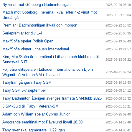
Ny vinst mot Göteborg i Badmintonligan
2025-09-26 08:19
Match mot Göteborg i hemma i kväll efter 4-2 vinst mot
2025-09-23 13:04
Umeå igår
Premiär i Badmintonligan ikväll och imorgon
2025-09-22 10:52
Seriepremiär för div 1-4
2025-09-21 08:35
Max/Sofia spelar Polish Open
2025-09-19 07:43
Max/Sofia vinner Lithauen International
2025-09-13 21:57
Kim, Max/Sofia är i semifinal i Lithauen och klubbresa till
2025-09-13 06:22
Sundsvall SJT
Följ våra elitspelare i Lithauen International och Björn
2025-09-11 09:24
Wigardt på Veteran-VM i Thailand
Täbyframgångar i Täby SGP
2025-09-10 15:43
Täby SGP 5-7 september
2025-09-05 14:12
Täby Badminton återigen sveriges främsta SM-klubb 2025
2025-06-06 13:32
3 SM-Guld till Täby i Veteran-SM
2025-05-01 16:21
Adam och William spelar Cyprus Junior
2025-04-25 09:40
Avgörande semifinal mot Påvelund ikväll 18.30
2025-04-14 17:46
Täby svenska lagmästare i U22 igen
2025-04-14 08:41