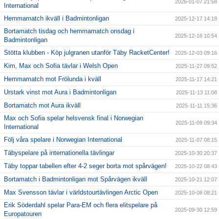
2026-01-07 21:58
International
Hemmamatch ikväll i Badmintonligan
2025-12-17 14:18
Bortamatch tisdag och hemmamatch onsdag i
2025-12-16 10:54
Badmintonligan
Stötta klubben - Köp julgranen utanför Täby RacketCenter!
2025-12-03 09:16
Kim, Max och Sofia tävlar i Welsh Open
2025-11-27 09:52
Hemmamatch mot Frölunda i kväll
2025-11-17 14:21
Urstark vinst mot Aura i Badmintonligan
2025-11-13 11:08
Bortamatch mot Aura ikväll
2025-11-11 15:36
Max och Sofia spelar helsvensk final i Norwegian
2025-11-09 09:34
International
Följ våra spelare i Norwegian International
2025-11-07 08:15
Täbyspelare på internationella tävlingar
2025-10-30 20:37
Täby toppar tabellen efter 4-2 seger borta mot spårvägen!
2025-10-22 08:43
Bortamatch i Badmintonligan mot Spårvägen ikväll
2025-10-21 12:07
Max Svensson tävlar i världstourtävlingen Arctic Open
2025-10-08 08:21
Erik Söderdahl spelar Para-EM och flera elitspelare på
2025-09-30 12:59
Europatouren