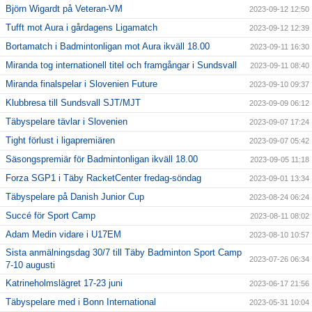
Björn Wigardt på Veteran-VM
2023-09-12 12:50
Tufft mot Aura i gårdagens Ligamatch
2023-09-12 12:39
Bortamatch i Badmintonligan mot Aura ikväll 18.00
2023-09-11 16:30
Miranda tog internationell titel och framgångar i Sundsvall
2023-09-11 08:40
Miranda finalspelar i Slovenien Future
2023-09-10 09:37
Klubbresa till Sundsvall SJT/MJT
2023-09-09 06:12
Täbyspelare tävlar i Slovenien
2023-09-07 17:24
Tight förlust i ligapremiären
2023-09-07 05:42
Säsongspremiär för Badmintonligan ikväll 18.00
2023-09-05 11:18
Forza SGP1 i Täby RacketCenter fredag-söndag
2023-09-01 13:34
Täbyspelare på Danish Junior Cup
2023-08-24 06:24
Succé för Sport Camp
2023-08-11 08:02
Adam Medin vidare i U17EM
2023-08-10 10:57
Sista anmälningsdag 30/7 till Täby Badminton Sport Camp
2023-07-26 06:34
7-10 augusti
Katrineholmslägret 17-23 juni
2023-06-17 21:56
Täbyspelare med i Bonn International
2023-05-31 10:04