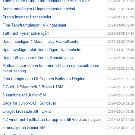
Täby spelare i Dutch International och Askim SGP
2024-03-14 09:22
Andra omgången i Ungdomsserien spelad
2024-03-11 21:49
Starka insatser i seriespelet
2024-03-10 10:25
Fina Täbyframgångar i Vikingaslaget
2024-03-06 09:43
Tufft mot Fyrisfjädern igår!
2024-03-05 14:44
Badmintonligan 4 Mars i Täby RacketCenter
2024-03-03 07:00
Sportlovslägret slut-Somarläger i Katrineholm
2024-03-01 07:39
Unga Täbyvinnare i Komet Seniortävling
2024-02-28 08:58
Mattias slutar och vi kommer att ha en ny huvudtränare
2024-02-22 10:41
nästa säsong
Fina framgångar i 08-Cup och Botkyrka Ungdom
2024-02-21 09:13
2 Guld, 1 Silver och 2 Brons i JSM
2024-02-19 08:08
5 semifinaler i Junior-SM
2024-02-17 22:00
Dags för Junior-SM i Sundsvall
2024-02-16 12:15
C-laget krossade allt i Div 2
2024-02-14 08:38
4-2 vinst mot Trollhättan tar upp oss till 4:e plats i Ligan
2024-02-07 14:00
5 medaljer på Senior-SM
2024-02-05 10:12