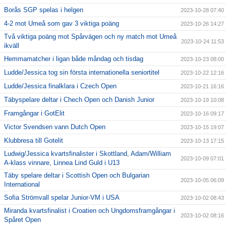
Borås SGP spelas i helgen
2023-10-28 07:40
4-2 mot Umeå som gav 3 viktiga poäng
2023-10-26 14:27
Två viktiga poäng mot Spårvägen och ny match mot Umeå
2023-10-24 11:53
ikväll
Hemmamatcher i ligan både måndag och tisdag
2023-10-23 08:00
Ludde/Jessica tog sin första internationella seniortitel
2023-10-22 12:16
Ludde/Jessica finalklara i Czech Open
2023-10-21 16:16
Täbyspelare deltar i Chech Open och Danish Junior
2023-10-19 10:08
Framgångar i GotElit
2023-10-16 09:17
Victor Svendsen vann Dutch Open
2023-10-15 19:07
Klubbresa till Gotelit
2023-10-13 17:15
Ludwig/Jessica kvartsfinalister i Skottland, Adam/William
2023-10-09 07:01
A-klass vinnare, Linnea Lind Guld i U13
Täby spelare deltar i Scottish Open och Bulgarian
2023-10-05 06:09
International
Sofia Strömvall spelar Junior-VM i USA
2023-10-02 08:43
Miranda kvartsfinalist i Croatien och Ungdomsframgångar i
2023-10-02 08:16
Spåret Open