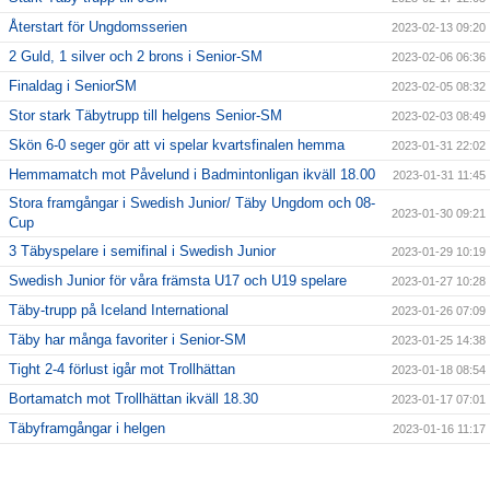
Återstart för Ungdomsserien
2023-02-13 09:20
2 Guld, 1 silver och 2 brons i Senior-SM
2023-02-06 06:36
Finaldag i SeniorSM
2023-02-05 08:32
Stor stark Täbytrupp till helgens Senior-SM
2023-02-03 08:49
Skön 6-0 seger gör att vi spelar kvartsfinalen hemma
2023-01-31 22:02
Hemmamatch mot Påvelund i Badmintonligan ikväll 18.00
2023-01-31 11:45
Stora framgångar i Swedish Junior/ Täby Ungdom och 08-
2023-01-30 09:21
Cup
3 Täbyspelare i semifinal i Swedish Junior
2023-01-29 10:19
Swedish Junior för våra främsta U17 och U19 spelare
2023-01-27 10:28
Täby-trupp på Iceland International
2023-01-26 07:09
Täby har många favoriter i Senior-SM
2023-01-25 14:38
Tight 2-4 förlust igår mot Trollhättan
2023-01-18 08:54
Bortamatch mot Trollhättan ikväll 18.30
2023-01-17 07:01
Täbyframgångar i helgen
2023-01-16 11:17
Täbyspelare tävlar i Estonian international
2023-01-12 06:02
Stark 4-2 vinst mot Aura och härlig Nostalgikväll
2023-01-11 13:37