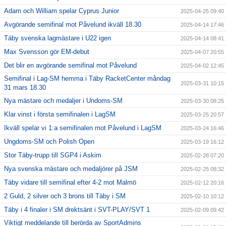
Adam och William spelar Cyprus Junior
2025-04-25 09:40
Avgörande semifinal mot Påvelund ikväll 18.30
2025-04-14 17:46
Täby svenska lagmästare i U22 igen
2025-04-14 08:41
Max Svensson gör EM-debut
2025-04-07 20:55
Det blir en avgörande semifinal mot Påvelund
2025-04-02 12:45
Semifinal i Lag-SM hemma i Täby RacketCenter måndag
2025-03-31 10:15
31 mars 18.30
Nya mästare och medaljer i Undoms-SM
2025-03-30 08:25
Klar vinst i första semifinalen i LagSM
2025-03-25 20:57
Ikväll spelar vi 1:a semifinalen mot Påvelund i LagSM
2025-03-24 16:46
Ungdoms-SM och Polish Open
2025-03-19 16:12
Stor Täby-trupp till SGP4 i Askim
2025-02-28 07:20
Nya svenska mästare och medaljörer på JSM
2025-02-25 08:32
Täby vidare till semifinal efter 4-2 mot Malmö
2025-02-12 20:16
2 Guld, 2 silver och 3 brons till Täby i SM
2025-02-10 10:12
Täby i 4 finaler i SM drektsänt i SVT-PLAY/SVT 1
2025-02-09 09:42
Viktigt meddelande till berörda av SportAdmins