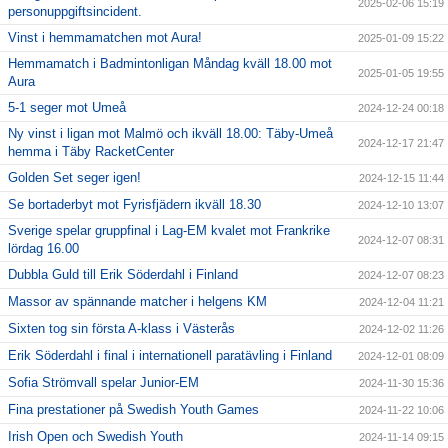
2025-02-06 15:19
personuppgiftsincident.
Vinst i hemmamatchen mot Aura!
2025-01-09 15:22
Hemmamatch i Badmintonligan Måndag kväll 18.00 mot
2025-01-05 19:55
Aura
5-1 seger mot Umeå
2024-12-24 00:18
Ny vinst i ligan mot Malmö och ikväll 18.00: Täby-Umeå
2024-12-17 21:47
hemma i Täby RacketCenter
Golden Set seger igen!
2024-12-15 11:44
Se bortaderbyt mot Fyrisfjädern ikväll 18.30
2024-12-10 13:07
Sverige spelar gruppfinal i Lag-EM kvalet mot Frankrike
2024-12-07 08:31
lördag 16.00
Dubbla Guld till Erik Söderdahl i Finland
2024-12-07 08:23
Massor av spännande matcher i helgens KM
2024-12-04 11:21
Sixten tog sin första A-klass i Västerås
2024-12-02 11:26
Erik Söderdahl i final i internationell paratävling i Finland
2024-12-01 08:09
Sofia Strömvall spelar Junior-EM
2024-11-30 15:36
Fina prestationer på Swedish Youth Games
2024-11-22 10:06
Irish Open och Swedish Youth
2024-11-14 09:15