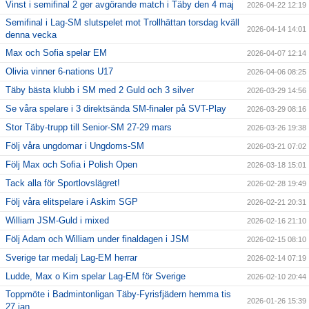
Vinst i semifinal 2 ger avgörande match i Täby den 4 maj
2026-04-22 12:19
Semifinal i Lag-SM slutspelet mot Trollhättan torsdag kväll
2026-04-14 14:01
denna vecka
Max och Sofia spelar EM
2026-04-07 12:14
Olivia vinner 6-nations U17
2026-04-06 08:25
Täby bästa klubb i SM med 2 Guld och 3 silver
2026-03-29 14:56
Se våra spelare i 3 direktsända SM-finaler på SVT-Play
2026-03-29 08:16
Stor Täby-trupp till Senior-SM 27-29 mars
2026-03-26 19:38
Följ våra ungdomar i Ungdoms-SM
2026-03-21 07:02
Följ Max och Sofia i Polish Open
2026-03-18 15:01
Tack alla för Sportlovslägret!
2026-02-28 19:49
Följ våra elitspelare i Askim SGP
2026-02-21 20:31
William JSM-Guld i mixed
2026-02-16 21:10
Följ Adam och William under finaldagen i JSM
2026-02-15 08:10
Sverige tar medalj Lag-EM herrar
2026-02-14 07:19
Ludde, Max o Kim spelar Lag-EM för Sverige
2026-02-10 20:44
Toppmöte i Badmintonligan Täby-Fyrisfjädern hemma tis
2026-01-26 15:39
27 jan