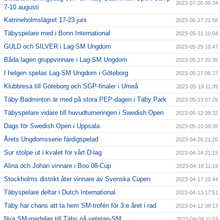
2023-07-26 06:34
7-10 augusti
Katrineholmslägret 17-23 juni
2023-06-17 21:56
Täbyspelare med i Bonn International
2023-05-31 10:04
GULD och SILVER i Lag-SM Ungdom
2023-05-29 10:47
Båda lagen gruppvinnare i Lag-SM Ungdom
2023-05-27 20:35
I helgen spelas Lag-SM Ungdom i Göteborg
2023-05-27 06:37
Klubbresa till Göteborg och SGP-finaler i Umeå
2023-05-19 11:39
Täby Badminton är med på stora PEP-dagen i Täby Park
2023-05-13 07:26
Täbyspelare vidare till huvudturneringen i Swedish Open
2023-05-12 09:32
Dags för Swedish Open i Uppsala
2023-05-10 09:35
Årets Ungdomsserie färdigspelad
2023-04-26 21:20
Sur stolpe ut i kvalet för vårt D-lag
2023-04-24 21:15
Alina och Johan vinnare i Boo 08-Cup
2023-04-18 11:19
Stockholms distrikt åter vinnare av Svenska Cupen
2023-04-17 10:44
Täbyspelare deltar i Dutch International
2023-04-13 17:51
Täby har chans att ta hem SM-trofén för 3:e året i rad
2023-04-12 08:13
Nya SM-medaljer till Täby på veteran-SM
2023-04-04 11:03