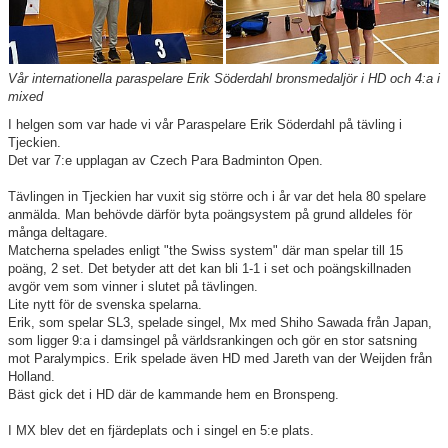
Information Tibble NIU
Täby-278 SM-GULD genom tiderna
Vår internationella paraspelare Erik Söderdahl bronsmedaljör i HD och 4:a i
mixed
Anmälan till Badmintonskolan HT-26
I helgen som var hade vi vår Paraspelare Erik Söderdahl på tävling i
Tjeckien.
Information Vuxenträning HT-26
Det var 7:e upplagan av Czech Para Badminton Open.
Tävlingen in Tjeckien har vuxit sig större och i år var det hela 80 spelare
anmälda. Man behövde därför byta poängsystem på grund alldeles för
många deltagare.
Matcherna spelades enligt "the Swiss system" där man spelar till 15
TRC-tidning 2025-26
poäng, 2 set. Det betyder att det kan bli 1-1 i set och poängskillnaden
avgör vem som vinner i slutet på tävlingen.
Lite nytt för de svenska spelarna.
Lilla Badmintonligan
Erik, som spelar SL3, spelade singel, Mx med Shiho Sawada från Japan,
som ligger 9:a i damsingel på världsrankingen och gör en stor satsning
mot Paralympics. Erik spelade även HD med Jareth van der Weijden från
Holland.
Medlemsinformation
Bäst gick det i HD där de kammande hem en Bronspeng.
Täby Badminton SummerCamp 15-17 juni
I MX blev det en fjärdeplats och i singel en 5:e plats.