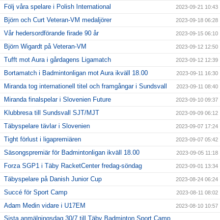
Följ våra spelare i Polish International
2023-09-21 10:43
Björn och Curt Veteran-VM medaljörer
2023-09-18 06:28
Vår hedersordförande firade 90 år
2023-09-15 06:10
Björn Wigardt på Veteran-VM
2023-09-12 12:50
Tufft mot Aura i gårdagens Ligamatch
2023-09-12 12:39
Bortamatch i Badmintonligan mot Aura ikväll 18.00
2023-09-11 16:30
Miranda tog internationell titel och framgångar i Sundsvall
2023-09-11 08:40
Miranda finalspelar i Slovenien Future
2023-09-10 09:37
Klubbresa till Sundsvall SJT/MJT
2023-09-09 06:12
Täbyspelare tävlar i Slovenien
2023-09-07 17:24
Tight förlust i ligapremiären
2023-09-07 05:42
Säsongspremiär för Badmintonligan ikväll 18.00
2023-09-05 11:18
Forza SGP1 i Täby RacketCenter fredag-söndag
2023-09-01 13:34
Täbyspelare på Danish Junior Cup
2023-08-24 06:24
Succé för Sport Camp
2023-08-11 08:02
Adam Medin vidare i U17EM
2023-08-10 10:57
Sista anmälningsdag 30/7 till Täby Badminton Sport Camp