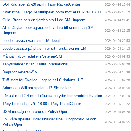
SGP-Slutspel 27-28 april i Täby RacketCenter
2024-04-24 13:04
Kvartsfinal i Lag-SM slutspelet borta mot Aura ikväll 18.00
2024-04-15 15:12
Guld, Brons och en fjärdeplats i Lag-SM Ungdom
2024-04-14 21:41
Alla Täbylag obesegrade och vidare till semi i Lag-SM
2024-04-13 22:25
Ungdom
Ludde/Jessica vann sin EM-debut
2024-04-09 22:53
Ludde/Jessica på plats inför sitt första Senior-EM
2024-04-08 14:13
Många Täby-medaljer i Veteran-SM
2024-04-08 09:53
Täbyspelare tävlar i Malta International
2024-04-05 06:29
Dags för Veteran-SM
2024-04-04 13:38
Tuff start för Sverige i lagspelet i 6-Nations U17
2024-03-31 07:20
Adam och William spelar U17 Six-nations
2024-03-28 08:50
Förlust med 2-4 mot Frölunda betyder bortamatch i kvarten
2024-03-27 09:19
Täby-Frölunda ikväll 18.00 i Täby RacetCenter
2024-03-25 13:22
USM-medaljer och brons i Polish Open
2024-03-25 06:28
Följ våra spelare under finaldagarna i Ungdoms-SM och
2024-03-24 07:55
Polish Open