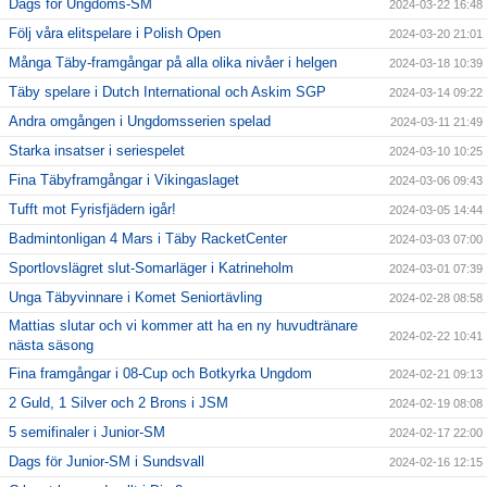
Dags för Ungdoms-SM
2024-03-22 16:48
Följ våra elitspelare i Polish Open
2024-03-20 21:01
Många Täby-framgångar på alla olika nivåer i helgen
2024-03-18 10:39
Täby spelare i Dutch International och Askim SGP
2024-03-14 09:22
Andra omgången i Ungdomsserien spelad
2024-03-11 21:49
Starka insatser i seriespelet
2024-03-10 10:25
Fina Täbyframgångar i Vikingaslaget
2024-03-06 09:43
Tufft mot Fyrisfjädern igår!
2024-03-05 14:44
Badmintonligan 4 Mars i Täby RacketCenter
2024-03-03 07:00
Sportlovslägret slut-Somarläger i Katrineholm
2024-03-01 07:39
Unga Täbyvinnare i Komet Seniortävling
2024-02-28 08:58
Mattias slutar och vi kommer att ha en ny huvudtränare
2024-02-22 10:41
nästa säsong
Fina framgångar i 08-Cup och Botkyrka Ungdom
2024-02-21 09:13
2 Guld, 1 Silver och 2 Brons i JSM
2024-02-19 08:08
5 semifinaler i Junior-SM
2024-02-17 22:00
Dags för Junior-SM i Sundsvall
2024-02-16 12:15