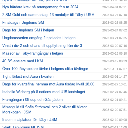
Nya hårdare krav på arrangemang fr o m 2024
2023-04-01 07:21
2 SM Guld och sammanlagt 13 medaljer till Täby i USM
2023-03-27 07:10
Finaldags i Ungdoms SM
2023-03-26 08:25
Dags för Ungdoms SM i helgen
2023-03-24 07:02
Ungdomsserien omgång 2 spelades i helgen
2023-03-21 07:35
Vinst i div 2 och chans till uppflyttning från div 3
2023-03-20 07:16
Massor av Täby-framgångar i helgen
2023-03-13 08:10
40 BS-spelare med i KM
2023-03-12 08:39
Över 100 täbyspelare tävlar i helgens olika tävlingar
2023-03-11 07:57
Tight förlust mot Aura i kvarten
2023-03-01 14:27
Dags för kvartsfinal hemma mot Aura tisdag kväll 18.00
2023-02-27 13:01
Isabella Widberg på 8-nations med U15-landslaget
2023-02-24 07:46
Framgångar i 08-cup och Gåsfjädern
2023-02-21 09:21
Mixedguld till Sofia Strömvall och 2 silver till Victor
2023-02-20 07:51
Morskogen i JSM
8 semifinalplatser för Täby i JSM
2023-02-19 09:08
Stark Täby-trupp till JSM
2023-02-17 12:05