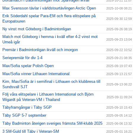
Bortamatch i Badmintonligan mot Spårvägen ikväll
2025-10-21 12:07
Max Svensson tävlar i världstourtävlingen Arctic Open
2025-10-08 08:21
Erik Söderdahl spelar Para-EM och flera elitspelare på
2025-09-30 12:59
Europatouren
Ny vinst mot Göteborg i Badmintonligan
2025-09-26 08:19
Match mot Göteborg i hemma i kväll efter 4-2 vinst mot
2025-09-23 13:04
Umeå igår
Premiär i Badmintonligan ikväll och imorgon
2025-09-22 10:52
Seriepremiär för div 1-4
2025-09-21 08:35
Max/Sofia spelar Polish Open
2025-09-19 07:43
Max/Sofia vinner Lithauen International
2025-09-13 21:57
Kim, Max/Sofia är i semifinal i Lithauen och klubbresa till
2025-09-13 06:22
Sundsvall SJT
Följ våra elitspelare i Lithauen International och Björn
2025-09-11 09:24
Wigardt på Veteran-VM i Thailand
Täbyframgångar i Täby SGP
2025-09-10 15:43
Täby SGP 5-7 september
2025-09-05 14:12
Täby Badminton återigen sveriges främsta SM-klubb 2025
2025-06-06 13:32
3 SM-Guld till Täby i Veteran-SM
2025-05-01 16:21