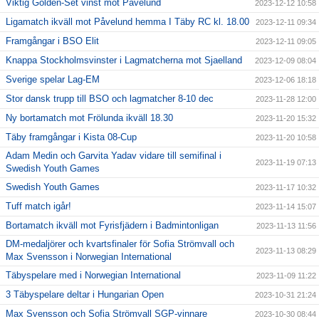
Viktig Golden-Set vinst mot Påvelund
2023-12-12 10:58
Ligamatch ikväll mot Påvelund hemma I Täby RC kl. 18.00
2023-12-11 09:34
Framgångar i BSO Elit
2023-12-11 09:05
Knappa Stockholmsvinster i Lagmatcherna mot Sjaelland
2023-12-09 08:04
Sverige spelar Lag-EM
2023-12-06 18:18
Stor dansk trupp till BSO och lagmatcher 8-10 dec
2023-11-28 12:00
Ny bortamatch mot Frölunda ikväll 18.30
2023-11-20 15:32
Täby framgångar i Kista 08-Cup
2023-11-20 10:58
Adam Medin och Garvita Yadav vidare till semifinal i
2023-11-19 07:13
Swedish Youth Games
Swedish Youth Games
2023-11-17 10:32
Tuff match igår!
2023-11-14 15:07
Bortamatch ikväll mot Fyrisfjädern i Badmintonligan
2023-11-13 11:56
DM-medaljörer och kvartsfinaler för Sofia Strömvall och
2023-11-13 08:29
Max Svensson i Norwegian International
Täbyspelare med i Norwegian International
2023-11-09 11:22
3 Täbyspelare deltar i Hungarian Open
2023-10-31 21:24
Max Svensson och Sofia Strömvall SGP-vinnare
2023-10-30 08:44