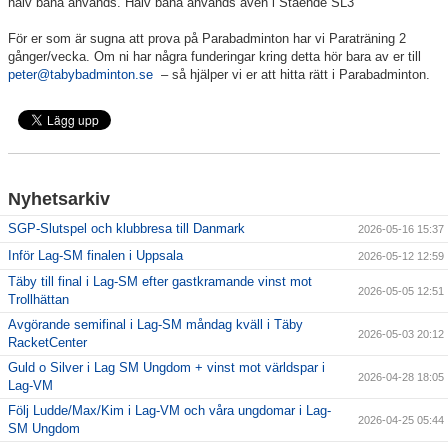
halv bana används. Halv bana används även i Stående SL3
För er som är sugna att prova på Parabadminton har vi Paraträning 2
gånger/vecka. Om ni har några funderingar kring detta hör bara av er till
peter@tabybadminton.se
– så hjälper vi er att hitta rätt i Parabadminton.
Nyhetsarkiv
SGP-Slutspel och klubbresa till Danmark
2026-05-16 15:37
Inför Lag-SM finalen i Uppsala
2026-05-12 12:59
Täby till final i Lag-SM efter gastkramande vinst mot
2026-05-05 12:51
Trollhättan
Avgörande semifinal i Lag-SM måndag kväll i Täby
2026-05-03 20:12
RacketCenter
Guld o Silver i Lag SM Ungdom + vinst mot världspar i
2026-04-28 18:05
Lag-VM
Följ Ludde/Max/Kim i Lag-VM och våra ungdomar i Lag-
2026-04-25 05:44
SM Ungdom