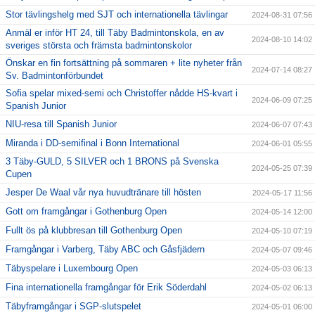
Stor tävlingshelg med SJT och internationella tävlingar
2024-08-31 07:56
Anmäl er inför HT 24, till Täby Badmintonskola, en av
2024-08-10 14:02
sveriges största och främsta badmintonskolor
Önskar en fin fortsättning på sommaren + lite nyheter från
2024-07-14 08:27
Sv. Badmintonförbundet
Sofia spelar mixed-semi och Christoffer nådde HS-kvart i
2024-06-09 07:25
Spanish Junior
NIU-resa till Spanish Junior
2024-06-07 07:43
Miranda i DD-semifinal i Bonn International
2024-06-01 05:55
3 Täby-GULD, 5 SILVER och 1 BRONS på Svenska
2024-05-25 07:39
Cupen
Jesper De Waal vår nya huvudtränare till hösten
2024-05-17 11:56
Gott om framgångar i Gothenburg Open
2024-05-14 12:00
Fullt ös på klubbresan till Gothenburg Open
2024-05-10 07:19
Framgångar i Varberg, Täby ABC och Gåsfjädern
2024-05-07 09:46
Täbyspelare i Luxembourg Open
2024-05-03 06:13
Fina internationella framgångar för Erik Söderdahl
2024-05-02 06:13
Täbyframgångar i SGP-slutspelet
2024-05-01 06:00