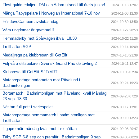
Flest guldmedaljer i DM och Adam utsedd till årets junior!
2024-11-13 12:07
Många Täbyspelare i Norwegian International 7-10 nov
2024-11-08 12:30
HöstlovsCampen avslutas idag
2024-10-30 13:50
Våra ungdomar är grymma!!!
2024-10-27 20:53
Hemmaderby mot Spårvägen ikväll 18.30
2024-10-22 11:26
Trollhättan SGP
2024-10-14 10:09
Medaljregn på klubbresan till GotElit!
2024-10-13 21:39
Följ våra elitspelare i Svensk Grand Prix deltävling 2
2024-10-11 12:47
Klubbresa till GotElit SJT/MJT
2024-10-05 07:34
Matchreportage bortamatch mot Påvelund i
2024-09-24 19:23
Badmintonligan
Bortamatch i Badmintonligan mot Påvelund ikväll Måndag
2024-09-23 07:29
23 sep. 18.30
Nästan full pott i seriespelet
2024-09-17 13:01
Matchreportage hemmamatch i badmintonligan mot
2024-09-10 13:23
Trollhättan
Ligapremiär måndag kväll mot Trollhättan
2024-09-08 20:47
Täby SGP 6-8 sep och premiär i Badmintonligan 9 sep
2024-09-05 08:29