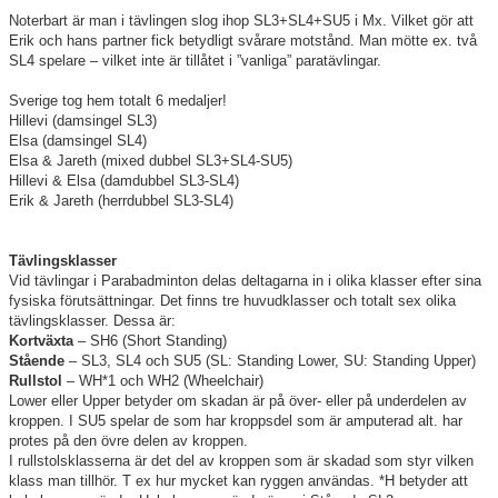
Täby International Para Badminton Camp august 5-9
Noterbart är man i tävlingen slog ihop SL3+SL4+SU5 i Mx. Vilket gör att
Erik och hans partner fick betydligt svårare motstånd. Man mötte ex. två
SL4 spelare – vilket inte är tillåtet i ”vanliga” paratävlingar.
Sverige tog hem totalt 6 medaljer!
Hillevi (damsingel SL3)
Elsa (damsingel SL4)
Elsa & Jareth (mixed dubbel SL3+SL4-SU5)
Hillevi & Elsa (damdubbel SL3-SL4)
Erik & Jareth (herrdubbel SL3-SL4)
Tävlingsklasser
Vid tävlingar i Parabadminton delas deltagarna in i olika klasser efter sina
fysiska förutsättningar. Det finns tre huvudklasser och totalt sex olika
tävlingsklasser. Dessa är:
Kortväxta
– SH6 (Short Standing)
Stående
– SL3, SL4 och SU5 (SL: Standing Lower, SU: Standing Upper)
Rullstol
– WH*1 och WH2 (Wheelchair)
Lower eller Upper betyder om skadan är på över- eller på underdelen av
kroppen. I SU5 spelar de som har kroppsdel som är amputerad alt. har
protes på den övre delen av kroppen.
I rullstolsklasserna är det del av kroppen som är skadad som styr vilken
klass man tillhör. T ex hur mycket kan ryggen användas. *H betyder att