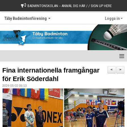
BADMINTONSKOLAN -- ANMÄL DIG HÄR / / SIGN UP HERE
Täby Badmintonförening
Logga in
Välkommen till Täby Badminton
Fina internationella framgångar
<
>
för Erik Söderdahl
Börja spela
2024-05-02 06:13
Värdegrund
Styrelse
Kontakt