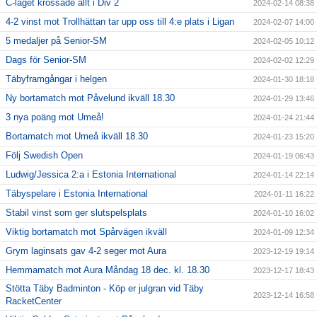
C-laget krossade allt i Div 2
2024-02-14 08:38
4-2 vinst mot Trollhättan tar upp oss till 4:e plats i Ligan
2024-02-07 14:00
5 medaljer på Senior-SM
2024-02-05 10:12
Dags för Senior-SM
2024-02-02 12:29
Täbyframgångar i helgen
2024-01-30 18:18
Ny bortamatch mot Påvelund ikväll 18.30
2024-01-29 13:46
3 nya poäng mot Umeå!
2024-01-24 21:44
Bortamatch mot Umeå ikväll 18.30
2024-01-23 15:20
Följ Swedish Open
2024-01-19 06:43
Ludwig/Jessica 2:a i Estonia International
2024-01-14 22:14
Täbyspelare i Estonia International
2024-01-11 16:22
Stabil vinst som ger slutspelsplats
2024-01-10 16:02
Viktig bortamatch mot Spårvägen ikväll
2024-01-09 12:34
Grym laginsats gav 4-2 seger mot Aura
2023-12-19 19:14
Hemmamatch mot Aura Måndag 18 dec. kl. 18.30
2023-12-17 18:43
Stötta Täby Badminton - Köp er julgran vid Täby
2023-12-14 16:58
RacketCenter