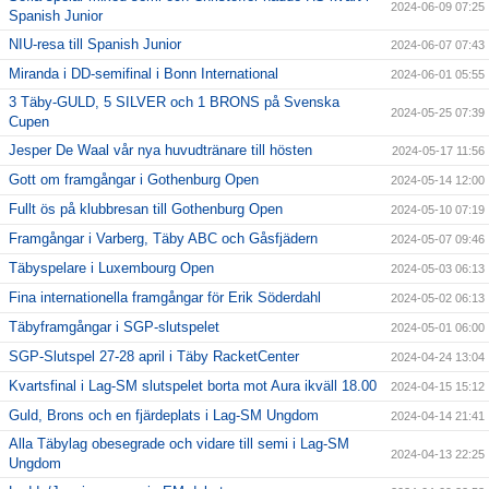
2024-06-09 07:25
Spanish Junior
NIU-resa till Spanish Junior
2024-06-07 07:43
Miranda i DD-semifinal i Bonn International
2024-06-01 05:55
3 Täby-GULD, 5 SILVER och 1 BRONS på Svenska
2024-05-25 07:39
Cupen
Jesper De Waal vår nya huvudtränare till hösten
2024-05-17 11:56
Gott om framgångar i Gothenburg Open
2024-05-14 12:00
Fullt ös på klubbresan till Gothenburg Open
2024-05-10 07:19
Framgångar i Varberg, Täby ABC och Gåsfjädern
2024-05-07 09:46
Täbyspelare i Luxembourg Open
2024-05-03 06:13
Fina internationella framgångar för Erik Söderdahl
2024-05-02 06:13
Täbyframgångar i SGP-slutspelet
2024-05-01 06:00
SGP-Slutspel 27-28 april i Täby RacketCenter
2024-04-24 13:04
Kvartsfinal i Lag-SM slutspelet borta mot Aura ikväll 18.00
2024-04-15 15:12
Guld, Brons och en fjärdeplats i Lag-SM Ungdom
2024-04-14 21:41
Alla Täbylag obesegrade och vidare till semi i Lag-SM
2024-04-13 22:25
Ungdom