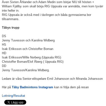
Även Sixten Åhlander och Adam Medin som börjar NIU till hösten +
William Fjällby som skall börja RIG Uppsala var anmälda, men kom tyvärr
Information Tibble NIU
inte heller in.
RIG Uppsala är också med i tävlingen och båda gymnasierna bor
Täby-278 SM-GULD genom tiderna
tillsammans.
Anmälan till Badmintonskolan HT-26
Täbys trupp
DS
Information Vuxenträning HT-26
Jenny Tuvesson och Karolina Widberg
HS
Isak Erliksson och Christoffer Boman
HD
Isak Erliksson/Wille Norberg (Uppsala RIG)
Christoffer Boman/Elof Åberg ( Uppsala RIG)
TRC-tidning 2025-26
DD
Jenny Tuvesson/Karolina Widberg.
Lilla Badmintonligan
Ledare är våra Senior-elitspelare Emil Johansson och Miranda Johansson
Här på
Täby Badmintons Instagram
kan ni följa dem på resan
Medlemsinformation
Lottning/Resultat
Täby Badminton SummerCamp 15-17 juni