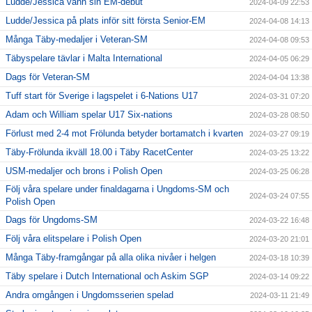
Ludde/Jessica vann sin EM-debut
2024-04-09 22:53
Ludde/Jessica på plats inför sitt första Senior-EM
2024-04-08 14:13
Många Täby-medaljer i Veteran-SM
2024-04-08 09:53
Täbyspelare tävlar i Malta International
2024-04-05 06:29
Dags för Veteran-SM
2024-04-04 13:38
Tuff start för Sverige i lagspelet i 6-Nations U17
2024-03-31 07:20
Adam och William spelar U17 Six-nations
2024-03-28 08:50
Förlust med 2-4 mot Frölunda betyder bortamatch i kvarten
2024-03-27 09:19
Täby-Frölunda ikväll 18.00 i Täby RacetCenter
2024-03-25 13:22
USM-medaljer och brons i Polish Open
2024-03-25 06:28
Följ våra spelare under finaldagarna i Ungdoms-SM och
2024-03-24 07:55
Polish Open
Dags för Ungdoms-SM
2024-03-22 16:48
Följ våra elitspelare i Polish Open
2024-03-20 21:01
Många Täby-framgångar på alla olika nivåer i helgen
2024-03-18 10:39
Täby spelare i Dutch International och Askim SGP
2024-03-14 09:22
Andra omgången i Ungdomsserien spelad
2024-03-11 21:49