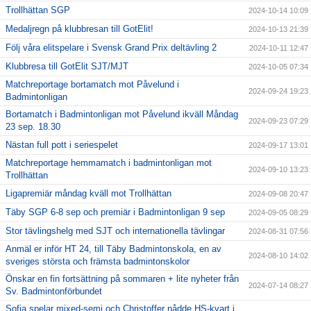
Trollhättan SGP
2024-10-14 10:09
Medaljregn på klubbresan till GotElit!
2024-10-13 21:39
Följ våra elitspelare i Svensk Grand Prix deltävling 2
2024-10-11 12:47
Klubbresa till GotElit SJT/MJT
2024-10-05 07:34
Matchreportage bortamatch mot Påvelund i
2024-09-24 19:23
Badmintonligan
Bortamatch i Badmintonligan mot Påvelund ikväll Måndag
2024-09-23 07:29
23 sep. 18.30
Nästan full pott i seriespelet
2024-09-17 13:01
Matchreportage hemmamatch i badmintonligan mot
2024-09-10 13:23
Trollhättan
Ligapremiär måndag kväll mot Trollhättan
2024-09-08 20:47
Täby SGP 6-8 sep och premiär i Badmintonligan 9 sep
2024-09-05 08:29
Stor tävlingshelg med SJT och internationella tävlingar
2024-08-31 07:56
Anmäl er inför HT 24, till Täby Badmintonskola, en av
2024-08-10 14:02
sveriges största och främsta badmintonskolor
Önskar en fin fortsättning på sommaren + lite nyheter från
2024-07-14 08:27
Sv. Badmintonförbundet
Sofia spelar mixed-semi och Christoffer nådde HS-kvart i