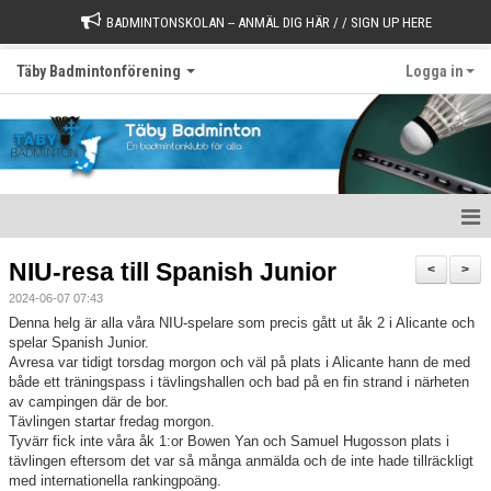
BADMINTONSKOLAN -- ANMÄL DIG HÄR / / SIGN UP HERE
Täby Badmintonförening
Logga in
Välkommen till Täby Badminton
NIU-resa till Spanish Junior
<
>
2024-06-07 07:43
Börja spela
Denna helg är alla våra NIU-spelare som precis gått ut åk 2 i Alicante och
spelar Spanish Junior.
Värdegrund
Avresa var tidigt torsdag morgon och väl på plats i Alicante hann de med
både ett träningspass i tävlingshallen och bad på en fin strand i närheten
Styrelse
av campingen där de bor.
Tävlingen startar fredag morgon.
Tyvärr fick inte våra åk 1:or Bowen Yan och Samuel Hugosson plats i
Kontakt
tävlingen eftersom det var så många anmälda och de inte hade tillräckligt
med internationella rankingpoäng.