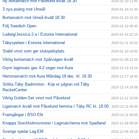
Ny bortamatch mot Påvelund ikväll 18.30
2024-01-29 13:46
3 nya poäng mot Umeå!
2024-01-24 21:44
Bortamatch mot Umeå ikväll 18.30
2024-01-23 15:20
Följ Swedish Open
2024-01-19 06:43
Ludwig/Jessica 2:a i Estonia International
2024-01-14 22:14
Täbyspelare i Estonia International
2024-01-11 16:22
Stabil vinst som ger slutspelsplats
2024-01-10 16:02
Viktig bortamatch mot Spårvägen ikväll
2024-01-09 12:34
Grym laginsats gav 4-2 seger mot Aura
2023-12-19 19:14
Hemmamatch mot Aura Måndag 18 dec. kl. 18.30
2023-12-17 18:43
Stötta Täby Badminton - Köp er julgran vid Täby
2023-12-14 16:58
RacketCenter
Viktig Golden-Set vinst mot Påvelund
2023-12-12 10:58
Ligamatch ikväll mot Påvelund hemma I Täby RC kl. 18.00
2023-12-11 09:34
Framgångar i BSO Elit
2023-12-11 09:05
Knappa Stockholmsvinster i Lagmatcherna mot Sjaelland
2023-12-09 08:04
Sverige spelar Lag-EM
2023-12-06 18:18