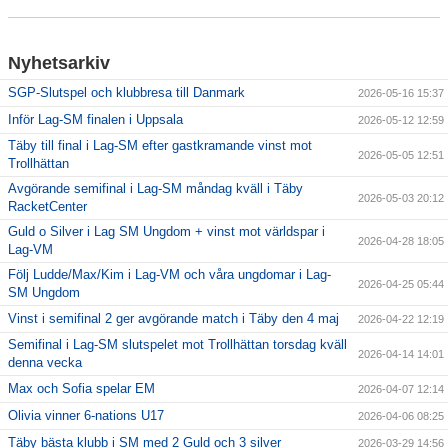
Täby International Para Badminton Camp august 5-9
Nyhetsarkiv
SGP-Slutspel och klubbresa till Danmark
2026-05-16 15:37
Inför Lag-SM finalen i Uppsala
2026-05-12 12:59
Täby till final i Lag-SM efter gastkramande vinst mot
2026-05-05 12:51
Trollhättan
Avgörande semifinal i Lag-SM måndag kväll i Täby
2026-05-03 20:12
RacketCenter
Guld o Silver i Lag SM Ungdom + vinst mot världspar i
2026-04-28 18:05
Lag-VM
Följ Ludde/Max/Kim i Lag-VM och våra ungdomar i Lag-
2026-04-25 05:44
SM Ungdom
Vinst i semifinal 2 ger avgörande match i Täby den 4 maj
2026-04-22 12:19
Semifinal i Lag-SM slutspelet mot Trollhättan torsdag kväll
2026-04-14 14:01
denna vecka
Max och Sofia spelar EM
2026-04-07 12:14
Olivia vinner 6-nations U17
2026-04-06 08:25
Täby bästa klubb i SM med 2 Guld och 3 silver
2026-03-29 14:56