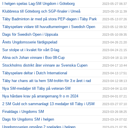
I helgen spelas Lag-SM Ungdom i Göteborg
2023-05-27 06:37
Klubbresa till Göteborg och SGP-finaler i Umeå
2023-05-19 11:39
Täby Badminton är med på stora PEP-dagen i Täby Park
2023-05-13 07:26
Täbyspelare vidare till huvudturneringen i Swedish Open
2023-05-12 09:32
Dags för Swedish Open i Uppsala
2023-05-10 09:35
Årets Ungdomsserie färdigspelad
2023-04-26 21:20
Sur stolpe ut i kvalet för vårt D-lag
2023-04-24 21:15
Alina och Johan vinnare i Boo 08-Cup
2023-04-18 11:19
Stockholms distrikt åter vinnare av Svenska Cupen
2023-04-17 10:44
Täbyspelare deltar i Dutch International
2023-04-13 17:51
Täby har chans att ta hem SM-trofén för 3:e året i rad
2023-04-12 08:13
Nya SM-medaljer till Täby på veteran-SM
2023-04-04 11:03
Nya hårdare krav på arrangemang fr o m 2024
2023-04-01 07:21
2 SM Guld och sammanlagt 13 medaljer till Täby i USM
2023-03-27 07:10
Finaldags i Ungdoms SM
2023-03-26 08:25
Dags för Ungdoms SM i helgen
2023-03-24 07:02
Ungdomsserien omgång 2 spelades i helgen
2023-03-21 07:35