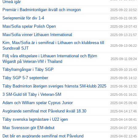
Umeå igår
Premiär i Badmintonligan ikväll och imorgon
2025-09-22 10:52
Seriepremiär för div 1-4
2025-09-21 08:35
Max/Sofia spelar Polish Open
2025-09-19 07:43
Max/Sofia vinner Lithauen International
2025-09-13 21:57
Kim, Max/Sofia är i semifinal i Lithauen och klubbresa till
2025-09-13 06:22
Sundsvall SJT
Följ våra elitspelare i Lithauen International och Björn
2025-09-11 09:24
Wigardt på Veteran-VM i Thailand
Täbyframgångar i Täby SGP
2025-09-10 15:43
Täby SGP 5-7 september
2025-09-05 14:12
Täby Badminton återigen sveriges främsta SM-klubb 2025
2025-06-06 13:32
3 SM-Guld till Täby i Veteran-SM
2025-05-01 16:21
Adam och William spelar Cyprus Junior
2025-04-25 09:40
Avgörande semifinal mot Påvelund ikväll 18.30
2025-04-14 17:46
Täby svenska lagmästare i U22 igen
2025-04-14 08:41
Max Svensson gör EM-debut
2025-04-07 20:55
Det blir en avgörande semifinal mot Påvelund
2025-04-02 12:45