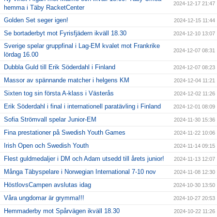
2024-12-17 21:47
hemma i Täby RacketCenter
Golden Set seger igen!
2024-12-15 11:44
Se bortaderbyt mot Fyrisfjädern ikväll 18.30
2024-12-10 13:07
Sverige spelar gruppfinal i Lag-EM kvalet mot Frankrike
2024-12-07 08:31
lördag 16.00
Dubbla Guld till Erik Söderdahl i Finland
2024-12-07 08:23
Massor av spännande matcher i helgens KM
2024-12-04 11:21
Sixten tog sin första A-klass i Västerås
2024-12-02 11:26
Erik Söderdahl i final i internationell paratävling i Finland
2024-12-01 08:09
Sofia Strömvall spelar Junior-EM
2024-11-30 15:36
Fina prestationer på Swedish Youth Games
2024-11-22 10:06
Irish Open och Swedish Youth
2024-11-14 09:15
Flest guldmedaljer i DM och Adam utsedd till årets junior!
2024-11-13 12:07
Många Täbyspelare i Norwegian International 7-10 nov
2024-11-08 12:30
HöstlovsCampen avslutas idag
2024-10-30 13:50
Våra ungdomar är grymma!!!
2024-10-27 20:53
Hemmaderby mot Spårvägen ikväll 18.30
2024-10-22 11:26