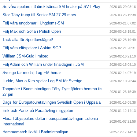
Se våra spelare i 3 direktsända SM-finaler på SVT-Play
2026-03-29 08:16
Stor Täby-trupp till Senior-SM 27-29 mars
2026-03-26 19:38
Följ våra ungdomar i Ungdoms-SM
2026-03-21 07:02
Följ Max och Sofia i Polish Open
2026-03-18 15:01
Tack alla för Sportlovslägret!
2026-02-28 19:49
Följ våra elitspelare i Askim SGP
2026-02-21 20:31
William JSM-Guld i mixed
2026-02-16 21:10
Följ Adam och William under finaldagen i JSM
2026-02-15 08:10
Sverige tar medalj Lag-EM herrar
2026-02-14 07:19
Ludde, Max o Kim spelar Lag-EM för Sverige
2026-02-10 20:44
Toppmöte i Badmintonligan Täby-Fyrisfjädern hemma tis
2026-01-26 15:39
27 jan
Dags för Europatouretävlingen Swedish Open i Uppsala
2026-01-15 08:38
Erik och Paniz på Paratävling i Egypten
2026-01-12 14:13
Flera Täbyspelare deltar i europatourtävlingen Estonia
2026-01-07 21:58
International
Hemmamatch ikväll i Badmintonligan
2025-12-17 14:18