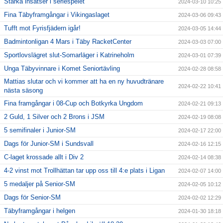
Starka insatser i seriespelet
2024-03-10 10:25
Fina Täbyframgångar i Vikingaslaget
2024-03-06 09:43
Tufft mot Fyrisfjädern igår!
2024-03-05 14:44
Badmintonligan 4 Mars i Täby RacketCenter
2024-03-03 07:00
Sportlovslägret slut-Somarläger i Katrineholm
2024-03-01 07:39
Unga Täbyvinnare i Komet Seniortävling
2024-02-28 08:58
Mattias slutar och vi kommer att ha en ny huvudtränare
2024-02-22 10:41
nästa säsong
Fina framgångar i 08-Cup och Botkyrka Ungdom
2024-02-21 09:13
2 Guld, 1 Silver och 2 Brons i JSM
2024-02-19 08:08
5 semifinaler i Junior-SM
2024-02-17 22:00
Dags för Junior-SM i Sundsvall
2024-02-16 12:15
C-laget krossade allt i Div 2
2024-02-14 08:38
4-2 vinst mot Trollhättan tar upp oss till 4:e plats i Ligan
2024-02-07 14:00
5 medaljer på Senior-SM
2024-02-05 10:12
Dags för Senior-SM
2024-02-02 12:29
Täbyframgångar i helgen
2024-01-30 18:18