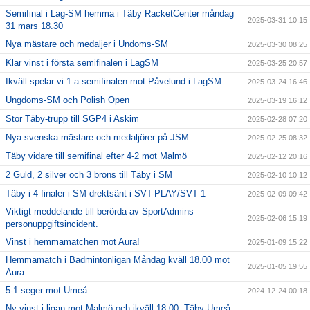
Semifinal i Lag-SM hemma i Täby RacketCenter måndag
2025-03-31 10:15
31 mars 18.30
Nya mästare och medaljer i Undoms-SM
2025-03-30 08:25
Klar vinst i första semifinalen i LagSM
2025-03-25 20:57
Ikväll spelar vi 1:a semifinalen mot Påvelund i LagSM
2025-03-24 16:46
Ungdoms-SM och Polish Open
2025-03-19 16:12
Stor Täby-trupp till SGP4 i Askim
2025-02-28 07:20
Nya svenska mästare och medaljörer på JSM
2025-02-25 08:32
Täby vidare till semifinal efter 4-2 mot Malmö
2025-02-12 20:16
2 Guld, 2 silver och 3 brons till Täby i SM
2025-02-10 10:12
Täby i 4 finaler i SM drektsänt i SVT-PLAY/SVT 1
2025-02-09 09:42
Viktigt meddelande till berörda av SportAdmins
2025-02-06 15:19
personuppgiftsincident.
Vinst i hemmamatchen mot Aura!
2025-01-09 15:22
Hemmamatch i Badmintonligan Måndag kväll 18.00 mot
2025-01-05 19:55
Aura
5-1 seger mot Umeå
2024-12-24 00:18
Ny vinst i ligan mot Malmö och ikväll 18.00: Täby-Umeå