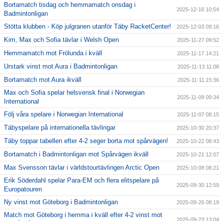
Bortamatch tisdag och hemmamatch onsdag i
2025-12-16 10:54
Badmintonligan
Stötta klubben - Köp julgranen utanför Täby RacketCenter!
2025-12-03 09:16
Kim, Max och Sofia tävlar i Welsh Open
2025-11-27 09:52
Hemmamatch mot Frölunda i kväll
2025-11-17 14:21
Urstark vinst mot Aura i Badmintonligan
2025-11-13 11:08
Bortamatch mot Aura ikväll
2025-11-11 15:36
Max och Sofia spelar helsvensk final i Norwegian
2025-11-09 09:34
International
Följ våra spelare i Norwegian International
2025-11-07 08:15
Täbyspelare på internationella tävlingar
2025-10-30 20:37
Täby toppar tabellen efter 4-2 seger borta mot spårvägen!
2025-10-22 08:43
Bortamatch i Badmintonligan mot Spårvägen ikväll
2025-10-21 12:07
Max Svensson tävlar i världstourtävlingen Arctic Open
2025-10-08 08:21
Erik Söderdahl spelar Para-EM och flera elitspelare på
2025-09-30 12:59
Europatouren
Ny vinst mot Göteborg i Badmintonligan
2025-09-26 08:19
Match mot Göteborg i hemma i kväll efter 4-2 vinst mot
2025-09-23 13:04