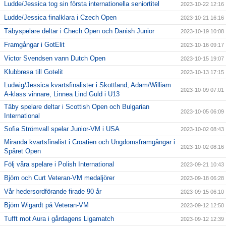
Ludde/Jessica tog sin första internationella seniortitel
2023-10-22 12:16
Ludde/Jessica finalklara i Czech Open
2023-10-21 16:16
Täbyspelare deltar i Chech Open och Danish Junior
2023-10-19 10:08
Framgångar i GotElit
2023-10-16 09:17
Victor Svendsen vann Dutch Open
2023-10-15 19:07
Klubbresa till Gotelit
2023-10-13 17:15
Ludwig/Jessica kvartsfinalister i Skottland, Adam/William
2023-10-09 07:01
A-klass vinnare, Linnea Lind Guld i U13
Täby spelare deltar i Scottish Open och Bulgarian
2023-10-05 06:09
International
Sofia Strömvall spelar Junior-VM i USA
2023-10-02 08:43
Miranda kvartsfinalist i Croatien och Ungdomsframgångar i
2023-10-02 08:16
Spåret Open
Följ våra spelare i Polish International
2023-09-21 10:43
Björn och Curt Veteran-VM medaljörer
2023-09-18 06:28
Vår hedersordförande firade 90 år
2023-09-15 06:10
Björn Wigardt på Veteran-VM
2023-09-12 12:50
Tufft mot Aura i gårdagens Ligamatch
2023-09-12 12:39