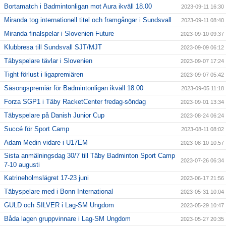
Bortamatch i Badmintonligan mot Aura ikväll 18.00
2023-09-11 16:30
Miranda tog internationell titel och framgångar i Sundsvall
2023-09-11 08:40
Miranda finalspelar i Slovenien Future
2023-09-10 09:37
Klubbresa till Sundsvall SJT/MJT
2023-09-09 06:12
Täbyspelare tävlar i Slovenien
2023-09-07 17:24
Tight förlust i ligapremiären
2023-09-07 05:42
Säsongspremiär för Badmintonligan ikväll 18.00
2023-09-05 11:18
Forza SGP1 i Täby RacketCenter fredag-söndag
2023-09-01 13:34
Täbyspelare på Danish Junior Cup
2023-08-24 06:24
Succé för Sport Camp
2023-08-11 08:02
Adam Medin vidare i U17EM
2023-08-10 10:57
Sista anmälningsdag 30/7 till Täby Badminton Sport Camp
2023-07-26 06:34
7-10 augusti
Katrineholmslägret 17-23 juni
2023-06-17 21:56
Täbyspelare med i Bonn International
2023-05-31 10:04
GULD och SILVER i Lag-SM Ungdom
2023-05-29 10:47
Båda lagen gruppvinnare i Lag-SM Ungdom
2023-05-27 20:35