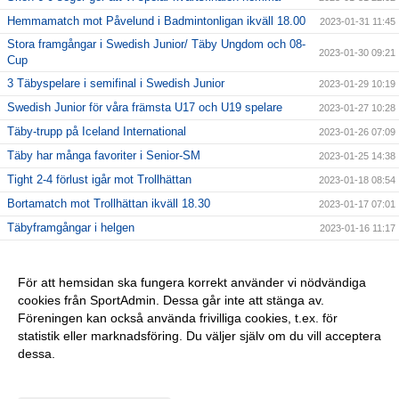
Hemmamatch mot Påvelund i Badmintonligan ikväll 18.00
2023-01-31 11:45
Stora framgångar i Swedish Junior/ Täby Ungdom och 08-
2023-01-30 09:21
Cup
3 Täbyspelare i semifinal i Swedish Junior
2023-01-29 10:19
Swedish Junior för våra främsta U17 och U19 spelare
2023-01-27 10:28
Täby-trupp på Iceland International
2023-01-26 07:09
Täby har många favoriter i Senior-SM
2023-01-25 14:38
Tight 2-4 förlust igår mot Trollhättan
2023-01-18 08:54
Bortamatch mot Trollhättan ikväll 18.30
2023-01-17 07:01
Täbyframgångar i helgen
2023-01-16 11:17
Täbyspelare tävlar i Estonian international
2023-01-12 06:02
Stark 4-2 vinst mot Aura och härlig Nostalgikväll
2023-01-11 13:37
För att hemsidan ska fungera korrekt använder vi nödvändiga
cookies från SportAdmin. Dessa går inte att stänga av.
Hemmamatch mot Aura i kväll 18.00
2023-01-10 08:34
Föreningen kan också använda frivilliga cookies, t.ex. för
Stor Nostalgifest i Täby RacketCenter
2023-01-05 09:46
statistik eller marknadsföring. Du väljer själv om du vill acceptera
dessa.
Anpassa dina val