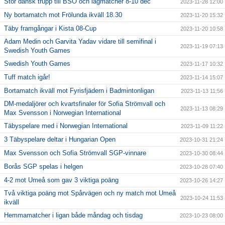
Stor dansk trupp till BSO och lagmatcher 8-10 dec
2023-11-28 12:00
Ny bortamatch mot Frölunda ikväll 18.30
2023-11-20 15:32
Täby framgångar i Kista 08-Cup
2023-11-20 10:58
Adam Medin och Garvita Yadav vidare till semifinal i
2023-11-19 07:13
Swedish Youth Games
Swedish Youth Games
2023-11-17 10:32
Tuff match igår!
2023-11-14 15:07
Bortamatch ikväll mot Fyrisfjädern i Badmintonligan
2023-11-13 11:56
DM-medaljörer och kvartsfinaler för Sofia Strömvall och
2023-11-13 08:29
Max Svensson i Norwegian International
Täbyspelare med i Norwegian International
2023-11-09 11:22
3 Täbyspelare deltar i Hungarian Open
2023-10-31 21:24
Max Svensson och Sofia Strömvall SGP-vinnare
2023-10-30 08:44
Borås SGP spelas i helgen
2023-10-28 07:40
4-2 mot Umeå som gav 3 viktiga poäng
2023-10-26 14:27
Två viktiga poäng mot Spårvägen och ny match mot Umeå
2023-10-24 11:53
ikväll
Hemmamatcher i ligan både måndag och tisdag
2023-10-23 08:00