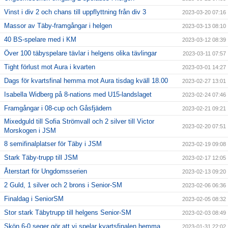
Vinst i div 2 och chans till uppflyttning från div 3
2023-03-20 07:16
Massor av Täby-framgångar i helgen
2023-03-13 08:10
40 BS-spelare med i KM
2023-03-12 08:39
Över 100 täbyspelare tävlar i helgens olika tävlingar
2023-03-11 07:57
Tight förlust mot Aura i kvarten
2023-03-01 14:27
Dags för kvartsfinal hemma mot Aura tisdag kväll 18.00
2023-02-27 13:01
Isabella Widberg på 8-nations med U15-landslaget
2023-02-24 07:46
Framgångar i 08-cup och Gåsfjädern
2023-02-21 09:21
Mixedguld till Sofia Strömvall och 2 silver till Victor
2023-02-20 07:51
Morskogen i JSM
8 semifinalplatser för Täby i JSM
2023-02-19 09:08
Stark Täby-trupp till JSM
2023-02-17 12:05
Återstart för Ungdomsserien
2023-02-13 09:20
2 Guld, 1 silver och 2 brons i Senior-SM
2023-02-06 06:36
Finaldag i SeniorSM
2023-02-05 08:32
Stor stark Täbytrupp till helgens Senior-SM
2023-02-03 08:49
Skön 6-0 seger gör att vi spelar kvartsfinalen hemma
2023-01-31 22:02