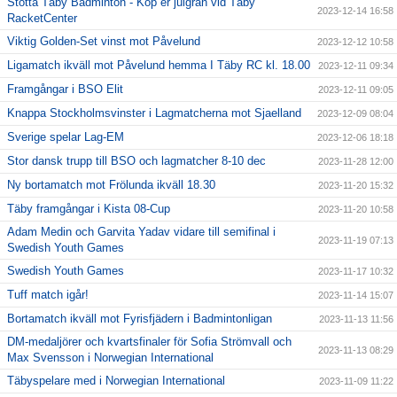
Stötta Täby Badminton - Köp er julgran vid Täby
2023-12-14 16:58
RacketCenter
Viktig Golden-Set vinst mot Påvelund
2023-12-12 10:58
Ligamatch ikväll mot Påvelund hemma I Täby RC kl. 18.00
2023-12-11 09:34
Framgångar i BSO Elit
2023-12-11 09:05
Knappa Stockholmsvinster i Lagmatcherna mot Sjaelland
2023-12-09 08:04
Sverige spelar Lag-EM
2023-12-06 18:18
Stor dansk trupp till BSO och lagmatcher 8-10 dec
2023-11-28 12:00
Ny bortamatch mot Frölunda ikväll 18.30
2023-11-20 15:32
Täby framgångar i Kista 08-Cup
2023-11-20 10:58
Adam Medin och Garvita Yadav vidare till semifinal i
2023-11-19 07:13
Swedish Youth Games
Swedish Youth Games
2023-11-17 10:32
Tuff match igår!
2023-11-14 15:07
Bortamatch ikväll mot Fyrisfjädern i Badmintonligan
2023-11-13 11:56
DM-medaljörer och kvartsfinaler för Sofia Strömvall och
2023-11-13 08:29
Max Svensson i Norwegian International
Täbyspelare med i Norwegian International
2023-11-09 11:22