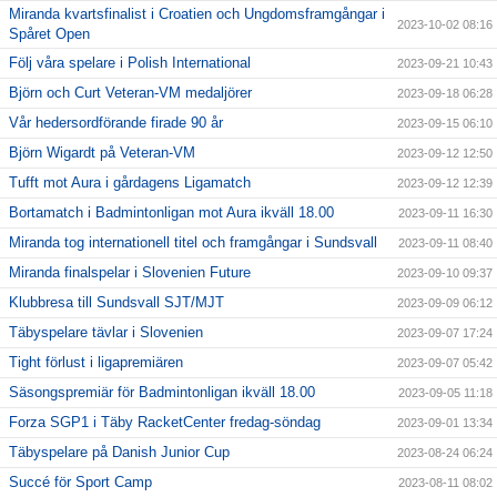
Miranda kvartsfinalist i Croatien och Ungdomsframgångar i
2023-10-02 08:16
Spåret Open
Följ våra spelare i Polish International
2023-09-21 10:43
Björn och Curt Veteran-VM medaljörer
2023-09-18 06:28
Vår hedersordförande firade 90 år
2023-09-15 06:10
Björn Wigardt på Veteran-VM
2023-09-12 12:50
Tufft mot Aura i gårdagens Ligamatch
2023-09-12 12:39
Bortamatch i Badmintonligan mot Aura ikväll 18.00
2023-09-11 16:30
Miranda tog internationell titel och framgångar i Sundsvall
2023-09-11 08:40
Miranda finalspelar i Slovenien Future
2023-09-10 09:37
Klubbresa till Sundsvall SJT/MJT
2023-09-09 06:12
Täbyspelare tävlar i Slovenien
2023-09-07 17:24
Tight förlust i ligapremiären
2023-09-07 05:42
Säsongspremiär för Badmintonligan ikväll 18.00
2023-09-05 11:18
Forza SGP1 i Täby RacketCenter fredag-söndag
2023-09-01 13:34
Täbyspelare på Danish Junior Cup
2023-08-24 06:24
Succé för Sport Camp
2023-08-11 08:02