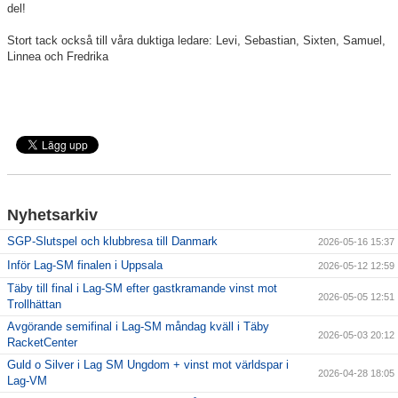
del!
Täby International Para Badminton Camp august 5-9
Stort tack också till våra duktiga ledare: Levi, Sebastian, Sixten, Samuel,
Linnea och Fredrika
Nyhetsarkiv
SGP-Slutspel och klubbresa till Danmark
2026-05-16 15:37
Inför Lag-SM finalen i Uppsala
2026-05-12 12:59
Täby till final i Lag-SM efter gastkramande vinst mot
2026-05-05 12:51
Trollhättan
Avgörande semifinal i Lag-SM måndag kväll i Täby
2026-05-03 20:12
RacketCenter
Guld o Silver i Lag SM Ungdom + vinst mot världspar i
2026-04-28 18:05
Lag-VM