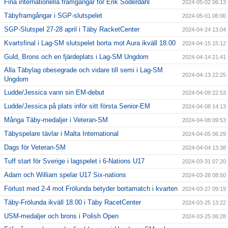
Fina internationella framgångar för Erik Söderdahl
2024-05-02 06:13
Täbyframgångar i SGP-slutspelet
2024-05-01 06:00
SGP-Slutspel 27-28 april i Täby RacketCenter
2024-04-24 13:04
Kvartsfinal i Lag-SM slutspelet borta mot Aura ikväll 18.00
2024-04-15 15:12
Guld, Brons och en fjärdeplats i Lag-SM Ungdom
2024-04-14 21:41
Alla Täbylag obesegrade och vidare till semi i Lag-SM
2024-04-13 22:25
Ungdom
Ludde/Jessica vann sin EM-debut
2024-04-09 22:53
Ludde/Jessica på plats inför sitt första Senior-EM
2024-04-08 14:13
Många Täby-medaljer i Veteran-SM
2024-04-08 09:53
Täbyspelare tävlar i Malta International
2024-04-05 06:29
Dags för Veteran-SM
2024-04-04 13:38
Tuff start för Sverige i lagspelet i 6-Nations U17
2024-03-31 07:20
Adam och William spelar U17 Six-nations
2024-03-28 08:50
Förlust med 2-4 mot Frölunda betyder bortamatch i kvarten
2024-03-27 09:19
Täby-Frölunda ikväll 18.00 i Täby RacetCenter
2024-03-25 13:22
USM-medaljer och brons i Polish Open
2024-03-25 06:28