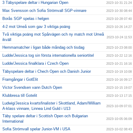
3 Täbyspelare deltar i Hungarian Open
2023-10-31 21:24
Max Svensson och Sofia Strömvall SGP-vinnare
2023-10-30 08:44
Borås SGP spelas i helgen
2023-10-28 07:40
4-2 mot Umeå som gav 3 viktiga poäng
2023-10-26 14:27
Två viktiga poäng mot Spårvägen och ny match mot Umeå
2023-10-24 11:53
ikväll
Hemmamatcher i ligan både måndag och tisdag
2023-10-23 08:00
Ludde/Jessica tog sin första internationella seniortitel
2023-10-22 12:16
Ludde/Jessica finalklara i Czech Open
2023-10-21 16:16
Täbyspelare deltar i Chech Open och Danish Junior
2023-10-19 10:08
Framgångar i GotElit
2023-10-16 09:17
Victor Svendsen vann Dutch Open
2023-10-15 19:07
Klubbresa till Gotelit
2023-10-13 17:15
Ludwig/Jessica kvartsfinalister i Skottland, Adam/William
2023-10-09 07:01
A-klass vinnare, Linnea Lind Guld i U13
Täby spelare deltar i Scottish Open och Bulgarian
2023-10-05 06:09
International
Sofia Strömvall spelar Junior-VM i USA
2023-10-02 08:43