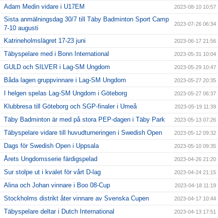
Adam Medin vidare i U17EM
2023-08-10 10:57
Sista anmälningsdag 30/7 till Täby Badminton Sport Camp
2023-07-26 06:34
7-10 augusti
Katrineholmslägret 17-23 juni
2023-06-17 21:56
Täbyspelare med i Bonn International
2023-05-31 10:04
GULD och SILVER i Lag-SM Ungdom
2023-05-29 10:47
Båda lagen gruppvinnare i Lag-SM Ungdom
2023-05-27 20:35
I helgen spelas Lag-SM Ungdom i Göteborg
2023-05-27 06:37
Klubbresa till Göteborg och SGP-finaler i Umeå
2023-05-19 11:39
Täby Badminton är med på stora PEP-dagen i Täby Park
2023-05-13 07:26
Täbyspelare vidare till huvudturneringen i Swedish Open
2023-05-12 09:32
Dags för Swedish Open i Uppsala
2023-05-10 09:35
Årets Ungdomsserie färdigspelad
2023-04-26 21:20
Sur stolpe ut i kvalet för vårt D-lag
2023-04-24 21:15
Alina och Johan vinnare i Boo 08-Cup
2023-04-18 11:19
Stockholms distrikt åter vinnare av Svenska Cupen
2023-04-17 10:44
Täbyspelare deltar i Dutch International
2023-04-13 17:51