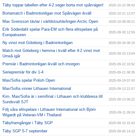
Täby toppar tabellen efter 4-2 seger borta mot spårvägen!
2025-10-22 08:43
Bortamatch i Badmintonligan mot Spårvägen ikväll
2025-10-21 12:07
Max Svensson tävlar i världstourtävlingen Arctic Open
2025-10-08 08:21
Erik Söderdahl spelar Para-EM och flera elitspelare på
2025-09-30 12:59
Europatouren
Ny vinst mot Göteborg i Badmintonligan
2025-09-26 08:19
Match mot Göteborg i hemma i kväll efter 4-2 vinst mot
2025-09-23 13:04
Umeå igår
Premiär i Badmintonligan ikväll och imorgon
2025-09-22 10:52
Seriepremiär för div 1-4
2025-09-21 08:35
Max/Sofia spelar Polish Open
2025-09-19 07:43
Max/Sofia vinner Lithauen International
2025-09-13 21:57
Kim, Max/Sofia är i semifinal i Lithauen och klubbresa till
2025-09-13 06:22
Sundsvall SJT
Följ våra elitspelare i Lithauen International och Björn
2025-09-11 09:24
Wigardt på Veteran-VM i Thailand
Täbyframgångar i Täby SGP
2025-09-10 15:43
Täby SGP 5-7 september
2025-09-05 14:12