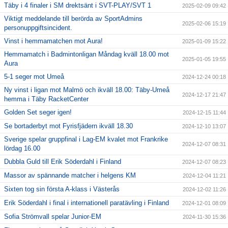
Täby i 4 finaler i SM drektsänt i SVT-PLAY/SVT 1
2025-02-09 09:42
Viktigt meddelande till berörda av SportAdmins
2025-02-06 15:19
personuppgiftsincident.
Vinst i hemmamatchen mot Aura!
2025-01-09 15:22
Hemmamatch i Badmintonligan Måndag kväll 18.00 mot
2025-01-05 19:55
Aura
5-1 seger mot Umeå
2024-12-24 00:18
Ny vinst i ligan mot Malmö och ikväll 18.00: Täby-Umeå
2024-12-17 21:47
hemma i Täby RacketCenter
Golden Set seger igen!
2024-12-15 11:44
Se bortaderbyt mot Fyrisfjädern ikväll 18.30
2024-12-10 13:07
Sverige spelar gruppfinal i Lag-EM kvalet mot Frankrike
2024-12-07 08:31
lördag 16.00
Dubbla Guld till Erik Söderdahl i Finland
2024-12-07 08:23
Massor av spännande matcher i helgens KM
2024-12-04 11:21
Sixten tog sin första A-klass i Västerås
2024-12-02 11:26
Erik Söderdahl i final i internationell paratävling i Finland
2024-12-01 08:09
Sofia Strömvall spelar Junior-EM
2024-11-30 15:36