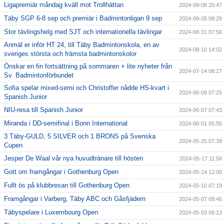
Ligapremiär måndag kväll mot Trollhättan
2024-09-08 20:47
Täby SGP 6-8 sep och premiär i Badmintonligan 9 sep
2024-09-05 08:29
Stor tävlingshelg med SJT och internationella tävlingar
2024-08-31 07:56
Anmäl er inför HT 24, till Täby Badmintonskola, en av
2024-08-10 14:02
sveriges största och främsta badmintonskolor
Önskar en fin fortsättning på sommaren + lite nyheter från
2024-07-14 08:27
Sv. Badmintonförbundet
Sofia spelar mixed-semi och Christoffer nådde HS-kvart i
2024-06-09 07:25
Spanish Junior
NIU-resa till Spanish Junior
2024-06-07 07:43
Miranda i DD-semifinal i Bonn International
2024-06-01 05:55
3 Täby-GULD, 5 SILVER och 1 BRONS på Svenska
2024-05-25 07:39
Cupen
Jesper De Waal vår nya huvudtränare till hösten
2024-05-17 11:56
Gott om framgångar i Gothenburg Open
2024-05-14 12:00
Fullt ös på klubbresan till Gothenburg Open
2024-05-10 07:19
Framgångar i Varberg, Täby ABC och Gåsfjädern
2024-05-07 09:46
Täbyspelare i Luxembourg Open
2024-05-03 06:13