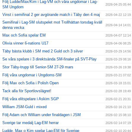
Följ Ludde/Max/Kim i Lag-VM och våra ungdomar i Lag-
2026-04-25 05:44
SM Ungdom
Vinst i semifinal 2 ger avgörande match i Täby den 4 maj
2026-04-22 12:19
Semifinal i Lag-SM slutspelet mot Trollhättan torsdag kväll
2026-04-14 14:01
denna vecka
Max och Sofia spelar EM
2026-04-07 12:14
Olivia vinner 6-nations U17
2026-04-06 08:25
Täby bästa klubb i SM med 2 Guld och 3 silver
2026-03-29 14:56
Se våra spelare i 3 direktsända SM-finaler på SVT-Play
2026-03-29 08:16
Stor Täby-trupp till Senior-SM 27-29 mars
2026-03-26 19:38
Följ våra ungdomar i Ungdoms-SM
2026-03-21 07:02
Följ Max och Sofia i Polish Open
2026-03-18 15:01
Tack alla för Sportlovslägret!
2026-02-28 19:49
Följ våra elitspelare i Askim SGP
2026-02-21 20:31
William JSM-Guld i mixed
2026-02-16 21:10
Följ Adam och William under finaldagen i JSM
2026-02-15 08:10
Sverige tar medalj Lag-EM herrar
2026-02-14 07:19
Ludde, Max o Kim spelar Lag-EM för Sverige
2026-02-10 20:44