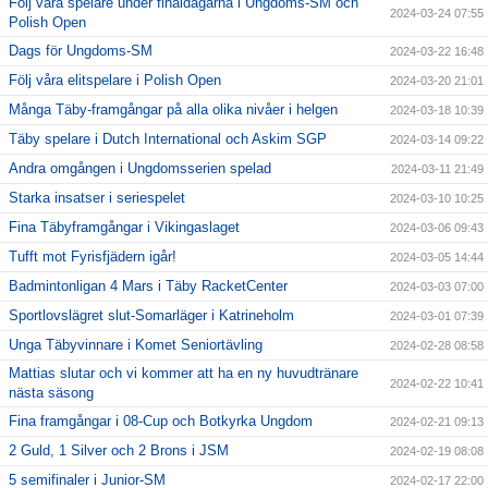
Följ våra spelare under finaldagarna i Ungdoms-SM och
2024-03-24 07:55
Polish Open
Dags för Ungdoms-SM
2024-03-22 16:48
Följ våra elitspelare i Polish Open
2024-03-20 21:01
Många Täby-framgångar på alla olika nivåer i helgen
2024-03-18 10:39
Täby spelare i Dutch International och Askim SGP
2024-03-14 09:22
Andra omgången i Ungdomsserien spelad
2024-03-11 21:49
Starka insatser i seriespelet
2024-03-10 10:25
Fina Täbyframgångar i Vikingaslaget
2024-03-06 09:43
Tufft mot Fyrisfjädern igår!
2024-03-05 14:44
Badmintonligan 4 Mars i Täby RacketCenter
2024-03-03 07:00
Sportlovslägret slut-Somarläger i Katrineholm
2024-03-01 07:39
Unga Täbyvinnare i Komet Seniortävling
2024-02-28 08:58
Mattias slutar och vi kommer att ha en ny huvudtränare
2024-02-22 10:41
nästa säsong
Fina framgångar i 08-Cup och Botkyrka Ungdom
2024-02-21 09:13
2 Guld, 1 Silver och 2 Brons i JSM
2024-02-19 08:08
5 semifinaler i Junior-SM
2024-02-17 22:00