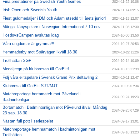
Fina prestationer på Swedish Youth Games
2024-11-22 10:06
Irish Open och Swedish Youth
2024-11-14 09:15
Flest guldmedaljer i DM och Adam utsedd till årets junior!
2024-11-13 12:07
Många Täbyspelare i Norwegian International 7-10 nov
2024-11-08 12:30
HöstlovsCampen avslutas idag
2024-10-30 13:50
Våra ungdomar är grymma!!!
2024-10-27 20:53
Hemmaderby mot Spårvägen ikväll 18.30
2024-10-22 11:26
Trollhättan SGP
2024-10-14 10:09
Medaljregn på klubbresan till GotElit!
2024-10-13 21:39
Följ våra elitspelare i Svensk Grand Prix deltävling 2
2024-10-11 12:47
Klubbresa till GotElit SJT/MJT
2024-10-05 07:34
Matchreportage bortamatch mot Påvelund i
2024-09-24 19:23
Badmintonligan
Bortamatch i Badmintonligan mot Påvelund ikväll Måndag
2024-09-23 07:29
23 sep. 18.30
Nästan full pott i seriespelet
2024-09-17 13:01
Matchreportage hemmamatch i badmintonligan mot
2024-09-10 13:23
Trollhättan