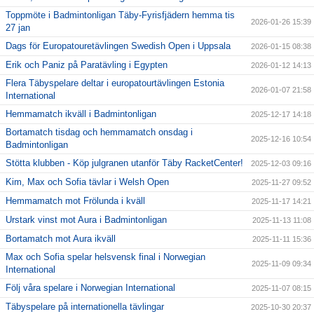
Toppmöte i Badmintonligan Täby-Fyrisfjädern hemma tis
2026-01-26 15:39
27 jan
Dags för Europatouretävlingen Swedish Open i Uppsala
2026-01-15 08:38
Erik och Paniz på Paratävling i Egypten
2026-01-12 14:13
Flera Täbyspelare deltar i europatourtävlingen Estonia
2026-01-07 21:58
International
Hemmamatch ikväll i Badmintonligan
2025-12-17 14:18
Bortamatch tisdag och hemmamatch onsdag i
2025-12-16 10:54
Badmintonligan
Stötta klubben - Köp julgranen utanför Täby RacketCenter!
2025-12-03 09:16
Kim, Max och Sofia tävlar i Welsh Open
2025-11-27 09:52
Hemmamatch mot Frölunda i kväll
2025-11-17 14:21
Urstark vinst mot Aura i Badmintonligan
2025-11-13 11:08
Bortamatch mot Aura ikväll
2025-11-11 15:36
Max och Sofia spelar helsvensk final i Norwegian
2025-11-09 09:34
International
Följ våra spelare i Norwegian International
2025-11-07 08:15
Täbyspelare på internationella tävlingar
2025-10-30 20:37