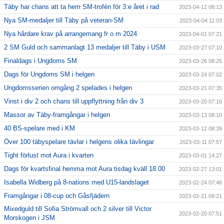
Täby har chans att ta hem SM-trofén för 3:e året i rad
2023-04-12 08:13
Nya SM-medaljer till Täby på veteran-SM
2023-04-04 11:03
Nya hårdare krav på arrangemang fr o m 2024
2023-04-01 07:21
2 SM Guld och sammanlagt 13 medaljer till Täby i USM
2023-03-27 07:10
Finaldags i Ungdoms SM
2023-03-26 08:25
Dags för Ungdoms SM i helgen
2023-03-24 07:02
Ungdomsserien omgång 2 spelades i helgen
2023-03-21 07:35
Vinst i div 2 och chans till uppflyttning från div 3
2023-03-20 07:16
Massor av Täby-framgångar i helgen
2023-03-13 08:10
40 BS-spelare med i KM
2023-03-12 08:39
Över 100 täbyspelare tävlar i helgens olika tävlingar
2023-03-11 07:57
Tight förlust mot Aura i kvarten
2023-03-01 14:27
Dags för kvartsfinal hemma mot Aura tisdag kväll 18.00
2023-02-27 13:01
Isabella Widberg på 8-nations med U15-landslaget
2023-02-24 07:46
Framgångar i 08-cup och Gåsfjädern
2023-02-21 09:21
Mixedguld till Sofia Strömvall och 2 silver till Victor
2023-02-20 07:51
Morskogen i JSM