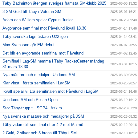
Täby Badminton återigen sveriges främsta SM-klubb 2025
2025-06-06 13:32
3 SM-Guld till Täby i Veteran-SM
2025-05-01 16:21
Adam och William spelar Cyprus Junior
2025-04-25 09:40
Avgörande semifinal mot Påvelund ikväll 18.30
2025-04-14 17:46
Täby svenska lagmästare i U22 igen
2025-04-14 08:41
Max Svensson gör EM-debut
2025-04-07 20:55
Det blir en avgörande semifinal mot Påvelund
2025-04-02 12:45
Semifinal i Lag-SM hemma i Täby RacketCenter måndag
2025-03-31 10:15
31 mars 18.30
Nya mästare och medaljer i Undoms-SM
2025-03-30 08:25
Klar vinst i första semifinalen i LagSM
2025-03-25 20:57
Ikväll spelar vi 1:a semifinalen mot Påvelund i LagSM
2025-03-24 16:46
Ungdoms-SM och Polish Open
2025-03-19 16:12
Stor Täby-trupp till SGP4 i Askim
2025-02-28 07:20
Nya svenska mästare och medaljörer på JSM
2025-02-25 08:32
Täby vidare till semifinal efter 4-2 mot Malmö
2025-02-12 20:16
2 Guld, 2 silver och 3 brons till Täby i SM
2025-02-10 10:12