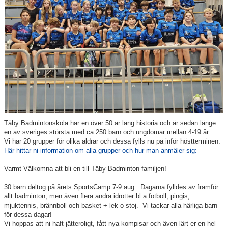
Information Tibble NIU
Täby-278 SM-GULD genom tiderna
Anmälan till Badmintonskolan HT-26
Information Vuxenträning HT-26
Täby Badmintonskola har en över 50 år lång historia och är sedan länge
en av sveriges största med ca 250 barn och ungdomar mellan 4-19 år.
TRC-tidning 2025-26
Vi har 20 grupper för olika åldrar och dessa fylls nu på inför höstterminen.
Här hittar ni information om alla grupper och hur man anmäler sig:
Lilla Badmintonligan
Varmt Välkomna att bli en till Täby Badminton-familjen!
30 barn deltog på årets SportsCamp 7-9 aug. Dagarna fylldes av framför
Medlemsinformation
allt badminton, men även flera andra idrotter bl a fotboll, pingis,
mjuktennis, brännboll och basket + lek o stoj. Vi tackar alla härliga barn
Täby Badminton SummerCamp 15-17 juni
för dessa dagar!
Vi hoppas att ni haft jätteroligt, fått nya kompisar och även lärt er en hel