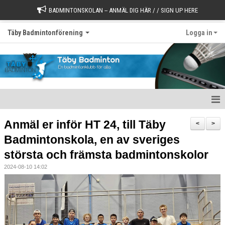
BADMINTONSKOLAN -- ANMÄL DIG HÄR / / SIGN UP HERE
Täby Badmintonförening
Logga in
Välkommen till Täby Badminton
Anmäl er inför HT 24, till Täby
<
>
Badmintonskola, en av sveriges
Börja spela
största och främsta badmintonskolor
Värdegrund
2024-08-10 14:02
Styrelse
Kontakt