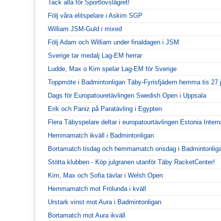
Tack alla för Sportlovslägret!
Följ våra elitspelare i Askim SGP
William JSM-Guld i mixed
Följ Adam och William under finaldagen i JSM
Sverige tar medalj Lag-EM herrar
Ludde, Max o Kim spelar Lag-EM för Sverige
Toppmöte i Badmintonligan Täby-Fyrisfjädern hemma tis 27 
Dags för Europatouretävlingen Swedish Open i Uppsala
Erik och Paniz på Paratävling i Egypten
Flera Täbyspelare deltar i europatourtävlingen Estonia Intern
Hemmamatch ikväll i Badmintonligan
Bortamatch tisdag och hemmamatch onsdag i Badmintonlig
Stötta klubben - Köp julgranen utanför Täby RacketCenter!
Kim, Max och Sofia tävlar i Welsh Open
Hemmamatch mot Frölunda i kväll
Urstark vinst mot Aura i Badmintonligan
Bortamatch mot Aura ikväll