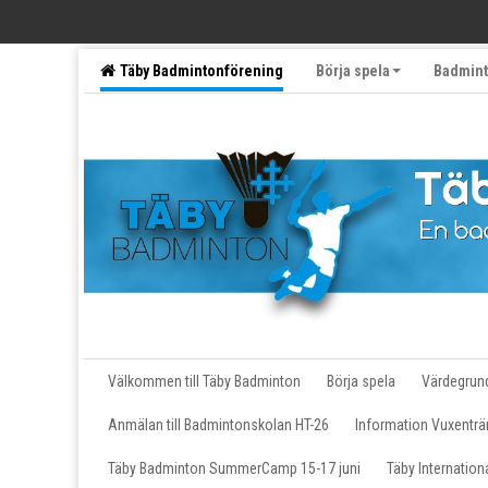
Täby Badmintonförening
Börja spela
Badmint
Följ oss på sociala medier
Motionärer
Välkommen till Täby Badminton
Börja spela
Värdegrun
Anmälan till Badmintonskolan HT-26
Information Vuxenträ
Täby Badminton SummerCamp 15-17 juni
Täby Internatio