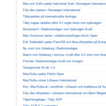
Max och Sofia spelar helsvensk final i Norwegian Internation
Följ våra spelare i Norwegian International
Täbyspelare på internationella tävlingar
Täby toppar tabellen efter 4-2 seger borta mot spårvägen!
Bortamatch i Badmintonligan mot Spårvägen ikväll
Max Svensson tävlar i världstourtävlingen Arctic Open
Erik Söderdahl spelar Para-EM och flera elitspelare på Euro
Ny vinst mot Göteborg i Badmintonligan
Match mot Göteborg i hemma i kväll efter 4-2 vinst mot Ume
Premiär i Badmintonligan ikväll och imorgon
Seriepremiär för div 1-4
Max/Sofia spelar Polish Open
Max/Sofia vinner Lithauen International
Kim, Max/Sofia är i semifinal i Lithauen och klubbresa till S
Följ våra elitspelare i Lithauen International och Björn Wiga
Täbyframgångar i Täby SGP
Täby SGP 5-7 september