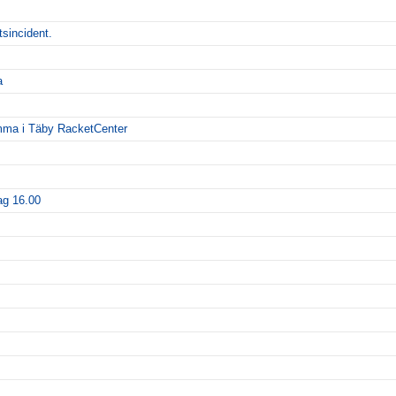
tsincident.
a
emma i Täby RacketCenter
ag 16.00