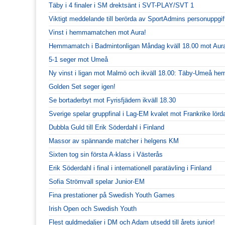
Täby i 4 finaler i SM drektsänt i SVT-PLAY/SVT 1
Viktigt meddelande till berörda av SportAdmins personuppgif
Vinst i hemmamatchen mot Aura!
Hemmamatch i Badmintonligan Måndag kväll 18.00 mot Aur
5-1 seger mot Umeå
Ny vinst i ligan mot Malmö och ikväll 18.00: Täby-Umeå h
Golden Set seger igen!
Se bortaderbyt mot Fyrisfjädern ikväll 18.30
Sverige spelar gruppfinal i Lag-EM kvalet mot Frankrike lörd
Dubbla Guld till Erik Söderdahl i Finland
Massor av spännande matcher i helgens KM
Sixten tog sin första A-klass i Västerås
Erik Söderdahl i final i internationell paratävling i Finland
Sofia Strömvall spelar Junior-EM
Fina prestationer på Swedish Youth Games
Irish Open och Swedish Youth
Flest guldmedaljer i DM och Adam utsedd till årets junior!