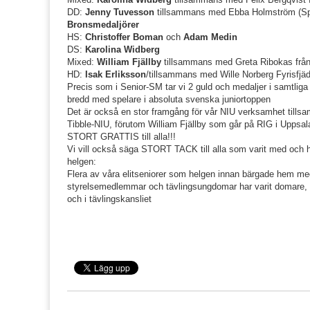
DD:
Jenny Tuvesson
tillsammans med Ebba Holmström (S
Bronsmedaljörer
HS:
Christoffer Boman
och
Adam Medin
DS:
Karolina Widberg
Mixed:
William Fjällby
tillsammans med Greta Ribokas från
HD:
Isak Erliksson
/tillsammans med Wille Norberg Fyrisfjä
Precis som i Senior-SM tar vi 2 guld och medaljer i samtliga 5 
bredd med spelare i absoluta svenska juniortoppen
Det är också en stor framgång för vår NIU verksamhet till
Tibble-NIU, förutom William Fjällby som går på RIG i Uppsal
STORT GRATTIS till alla!!!
Vi vill också säga STORT TACK till alla som varit med och 
helgen:
Flera av våra elitseniorer som helgen innan bärgade hem meda
styrelsemedlemmar och tävlingsungdomar har varit domare, l
och i tävlingskansliet