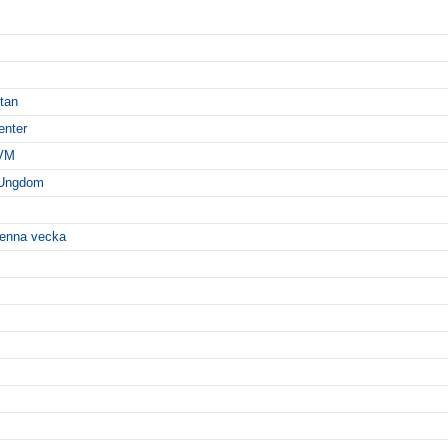
ttan
enter
-VM
 Ungdom
 denna vecka