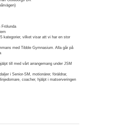
pårvägen)
 Frölunda
dern
kategorier, vilket visar att vi har en stor
sammans med Tibble Gymnasium. Alla går på
a
hjälpt till med vårt arrangemang under JSM
ljer i Senior-SM, motionärer, föräldrar,
injedomare, coacher, hjälpt i matserveringen