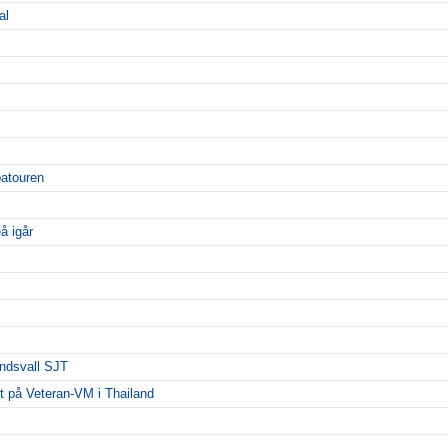
al
patouren
å igår
undsvall SJT
rdt på Veteran-VM i Thailand