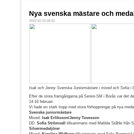
Nya svenska mästare och medal
2025-02-25 08:32
Isak och Jenny Svenska Juniormästare i mixed och Sofia i
Efter de stora framgångarna på Senior-SM i Borås var det 
14-16 februari.
Vi hade en stark trupp med stora förhoppningar på nya medalj
Svenska juniormästare
Mixed:
Isak Erliksson/Jenny Tuvesson
DD:
Sofia Strömvall
tillsammans med Matilda Ståhle från 
Silvermedaljörer
Mixed:
Karolina Widberg
tillsammans med Felix Bergqvist 