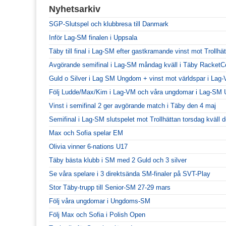
Nyhetsarkiv
SGP-Slutspel och klubbresa till Danmark
Inför Lag-SM finalen i Uppsala
Täby till final i Lag-SM efter gastkramande vinst mot Trollhä
Avgörande semifinal i Lag-SM måndag kväll i Täby RacketC
Guld o Silver i Lag SM Ungdom + vinst mot världspar i Lag
Följ Ludde/Max/Kim i Lag-VM och våra ungdomar i Lag-SM
Vinst i semifinal 2 ger avgörande match i Täby den 4 maj
Semifinal i Lag-SM slutspelet mot Trollhättan torsdag kväll
Max och Sofia spelar EM
Olivia vinner 6-nations U17
Täby bästa klubb i SM med 2 Guld och 3 silver
Se våra spelare i 3 direktsända SM-finaler på SVT-Play
Stor Täby-trupp till Senior-SM 27-29 mars
Följ våra ungdomar i Ungdoms-SM
Följ Max och Sofia i Polish Open