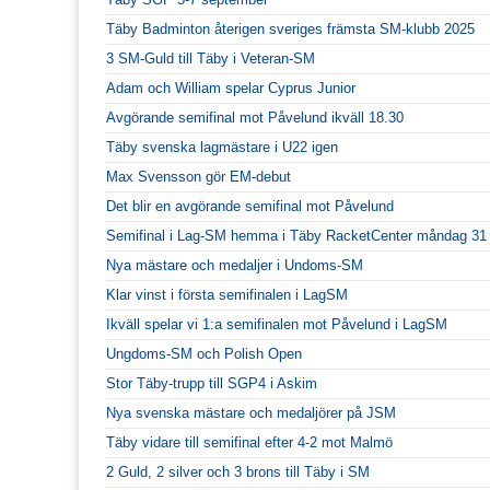
Täby Badminton återigen sveriges främsta SM-klubb 2025
3 SM-Guld till Täby i Veteran-SM
Adam och William spelar Cyprus Junior
Avgörande semifinal mot Påvelund ikväll 18.30
Täby svenska lagmästare i U22 igen
Max Svensson gör EM-debut
Det blir en avgörande semifinal mot Påvelund
Semifinal i Lag-SM hemma i Täby RacketCenter måndag 31
Nya mästare och medaljer i Undoms-SM
Klar vinst i första semifinalen i LagSM
Ikväll spelar vi 1:a semifinalen mot Påvelund i LagSM
Ungdoms-SM och Polish Open
Stor Täby-trupp till SGP4 i Askim
Nya svenska mästare och medaljörer på JSM
Täby vidare till semifinal efter 4-2 mot Malmö
2 Guld, 2 silver och 3 brons till Täby i SM