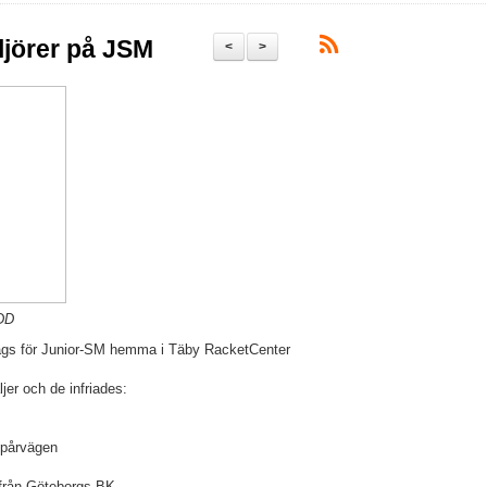
jörer på JSM
<
>
 DD
dags för Junior-SM hemma i Täby RacketCenter
er och de infriades:
Spårvägen
från Göteborgs BK