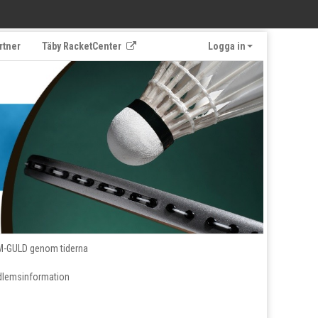
rtner
Täby RacketCenter
Logga in
M-GULD genom tiderna
lemsinformation