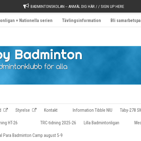
BADMINTONSKOLAN -- ANMÄL DIG HÄR / / SIGN UP HERE
onligan + Nationella serien
Tävlingsinformation
Bli samarbetspa
d
Styrelse
Kontakt
Information Tibble NIU
Täby-278 S
ning HT-26
TRC-tidning 2025-26
Lilla Badmintonligan
Med
nal Para Badminton Camp august 5-9