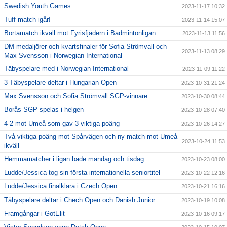
Swedish Youth Games
2023-11-17 10:32
Tuff match igår!
2023-11-14 15:07
Bortamatch ikväll mot Fyrisfjädern i Badmintonligan
2023-11-13 11:56
DM-medaljörer och kvartsfinaler för Sofia Strömvall och
2023-11-13 08:29
Max Svensson i Norwegian International
Täbyspelare med i Norwegian International
2023-11-09 11:22
3 Täbyspelare deltar i Hungarian Open
2023-10-31 21:24
Max Svensson och Sofia Strömvall SGP-vinnare
2023-10-30 08:44
Borås SGP spelas i helgen
2023-10-28 07:40
4-2 mot Umeå som gav 3 viktiga poäng
2023-10-26 14:27
Två viktiga poäng mot Spårvägen och ny match mot Umeå
2023-10-24 11:53
ikväll
Hemmamatcher i ligan både måndag och tisdag
2023-10-23 08:00
Ludde/Jessica tog sin första internationella seniortitel
2023-10-22 12:16
Ludde/Jessica finalklara i Czech Open
2023-10-21 16:16
Täbyspelare deltar i Chech Open och Danish Junior
2023-10-19 10:08
Framgångar i GotElit
2023-10-16 09:17