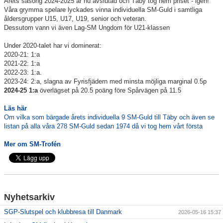
Årets säsong 2024-2025 är nu avslutad och Täby tog hem priset - igen!
Våra grymma spelare lyckades vinna individuella SM-Guld i samtliga
Information Tibble NIU
åldersgrupper U15, U17, U19, senior och veteran.
Dessutom vann vi även Lag-SM Ungdom för U21-klassen
Täby-278 SM-GULD genom tiderna
Under 2020-talet har vi dominerat:
2020-21: 1:a
Anmälan till Badmintonskolan HT-26
2021-22: 1:a
2022-23: 1:a.
Information Vuxenträning HT-26
2023-24: 2:a, slagna av Fyrisfjädern med minsta möjliga marginal 0.5p
2024-25 1:a
överlägset på 20.5 poäng före Spårvägen på 11.5
Läs här
Om vilka som bärgade årets individuella 9 SM-Guld till Täby och även se
listan på alla våra 278 SM-Guld sedan 1974 då vi tog hem vårt första
TRC-tidning 2025-26
Mer om SM-Trofén
Lilla Badmintonligan
Medlemsinformation
Nyhetsarkiv
Täby Badminton SummerCamp 15-17 juni
SGP-Slutspel och klubbresa till Danmark
2026-05-16 15:37