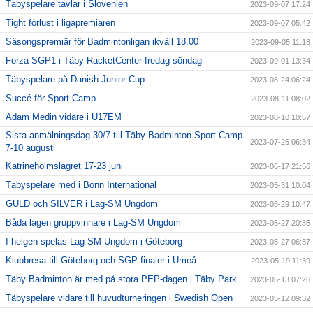
Täbyspelare tävlar i Slovenien
2023-09-07 17:24
Tight förlust i ligapremiären
2023-09-07 05:42
Säsongspremiär för Badmintonligan ikväll 18.00
2023-09-05 11:18
Forza SGP1 i Täby RacketCenter fredag-söndag
2023-09-01 13:34
Täbyspelare på Danish Junior Cup
2023-08-24 06:24
Succé för Sport Camp
2023-08-11 08:02
Adam Medin vidare i U17EM
2023-08-10 10:57
Sista anmälningsdag 30/7 till Täby Badminton Sport Camp
2023-07-26 06:34
7-10 augusti
Katrineholmslägret 17-23 juni
2023-06-17 21:56
Täbyspelare med i Bonn International
2023-05-31 10:04
GULD och SILVER i Lag-SM Ungdom
2023-05-29 10:47
Båda lagen gruppvinnare i Lag-SM Ungdom
2023-05-27 20:35
I helgen spelas Lag-SM Ungdom i Göteborg
2023-05-27 06:37
Klubbresa till Göteborg och SGP-finaler i Umeå
2023-05-19 11:39
Täby Badminton är med på stora PEP-dagen i Täby Park
2023-05-13 07:26
Täbyspelare vidare till huvudturneringen i Swedish Open
2023-05-12 09:32