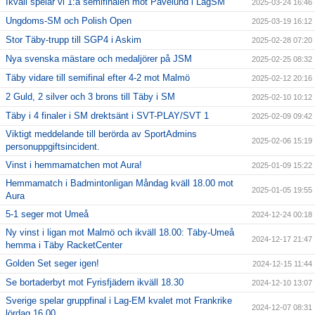
Ikväll spelar vi 1:a semifinalen mot Påvelund i LagSM
2025-03-24 16:46
Ungdoms-SM och Polish Open
2025-03-19 16:12
Stor Täby-trupp till SGP4 i Askim
2025-02-28 07:20
Nya svenska mästare och medaljörer på JSM
2025-02-25 08:32
Täby vidare till semifinal efter 4-2 mot Malmö
2025-02-12 20:16
2 Guld, 2 silver och 3 brons till Täby i SM
2025-02-10 10:12
Täby i 4 finaler i SM drektsänt i SVT-PLAY/SVT 1
2025-02-09 09:42
Viktigt meddelande till berörda av SportAdmins
2025-02-06 15:19
personuppgiftsincident.
Vinst i hemmamatchen mot Aura!
2025-01-09 15:22
Hemmamatch i Badmintonligan Måndag kväll 18.00 mot
2025-01-05 19:55
Aura
5-1 seger mot Umeå
2024-12-24 00:18
Ny vinst i ligan mot Malmö och ikväll 18.00: Täby-Umeå
2024-12-17 21:47
hemma i Täby RacketCenter
Golden Set seger igen!
2024-12-15 11:44
Se bortaderbyt mot Fyrisfjädern ikväll 18.30
2024-12-10 13:07
Sverige spelar gruppfinal i Lag-EM kvalet mot Frankrike
2024-12-07 08:31
lördag 16.00