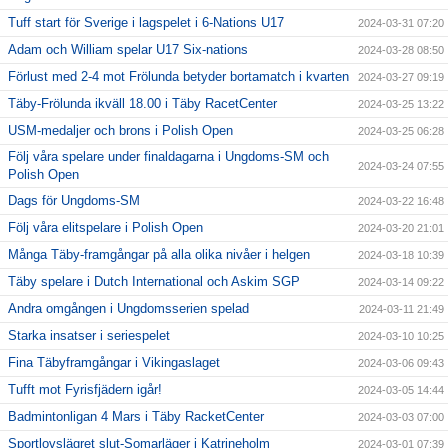
Tuff start för Sverige i lagspelet i 6-Nations U17
2024-03-31 07:20
Adam och William spelar U17 Six-nations
2024-03-28 08:50
Förlust med 2-4 mot Frölunda betyder bortamatch i kvarten
2024-03-27 09:19
Täby-Frölunda ikväll 18.00 i Täby RacetCenter
2024-03-25 13:22
USM-medaljer och brons i Polish Open
2024-03-25 06:28
Följ våra spelare under finaldagarna i Ungdoms-SM och
2024-03-24 07:55
Polish Open
Dags för Ungdoms-SM
2024-03-22 16:48
Följ våra elitspelare i Polish Open
2024-03-20 21:01
Många Täby-framgångar på alla olika nivåer i helgen
2024-03-18 10:39
Täby spelare i Dutch International och Askim SGP
2024-03-14 09:22
Andra omgången i Ungdomsserien spelad
2024-03-11 21:49
Starka insatser i seriespelet
2024-03-10 10:25
Fina Täbyframgångar i Vikingaslaget
2024-03-06 09:43
Tufft mot Fyrisfjädern igår!
2024-03-05 14:44
Badmintonligan 4 Mars i Täby RacketCenter
2024-03-03 07:00
Sportlovslägret slut-Somarläger i Katrineholm
2024-03-01 07:39