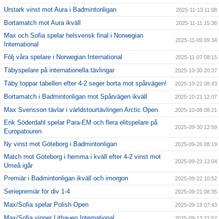
Urstark vinst mot Aura i Badmintonligan
2025-11-13 11:08
Bortamatch mot Aura ikväll
2025-11-11 15:36
Max och Sofia spelar helsvensk final i Norwegian
2025-11-09 09:34
International
Följ våra spelare i Norwegian International
2025-11-07 08:15
Täbyspelare på internationella tävlingar
2025-10-30 20:37
Täby toppar tabellen efter 4-2 seger borta mot spårvägen!
2025-10-22 08:43
Bortamatch i Badmintonligan mot Spårvägen ikväll
2025-10-21 12:07
Max Svensson tävlar i världstourtävlingen Arctic Open
2025-10-08 08:21
Erik Söderdahl spelar Para-EM och flera elitspelare på
2025-09-30 12:59
Europatouren
Ny vinst mot Göteborg i Badmintonligan
2025-09-26 08:19
Match mot Göteborg i hemma i kväll efter 4-2 vinst mot
2025-09-23 13:04
Umeå igår
Premiär i Badmintonligan ikväll och imorgon
2025-09-22 10:52
Seriepremiär för div 1-4
2025-09-21 08:35
Max/Sofia spelar Polish Open
2025-09-19 07:43
Max/Sofia vinner Lithauen International
2025-09-13 21:57