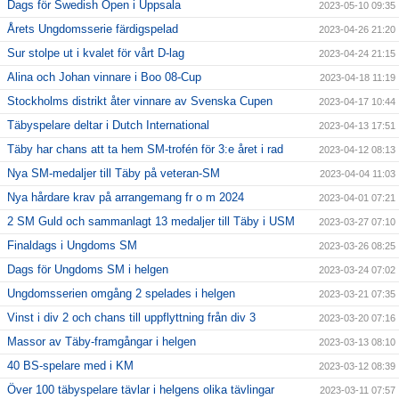
Dags för Swedish Open i Uppsala
2023-05-10 09:35
Årets Ungdomsserie färdigspelad
2023-04-26 21:20
Sur stolpe ut i kvalet för vårt D-lag
2023-04-24 21:15
Alina och Johan vinnare i Boo 08-Cup
2023-04-18 11:19
Stockholms distrikt åter vinnare av Svenska Cupen
2023-04-17 10:44
Täbyspelare deltar i Dutch International
2023-04-13 17:51
Täby har chans att ta hem SM-trofén för 3:e året i rad
2023-04-12 08:13
Nya SM-medaljer till Täby på veteran-SM
2023-04-04 11:03
Nya hårdare krav på arrangemang fr o m 2024
2023-04-01 07:21
2 SM Guld och sammanlagt 13 medaljer till Täby i USM
2023-03-27 07:10
Finaldags i Ungdoms SM
2023-03-26 08:25
Dags för Ungdoms SM i helgen
2023-03-24 07:02
Ungdomsserien omgång 2 spelades i helgen
2023-03-21 07:35
Vinst i div 2 och chans till uppflyttning från div 3
2023-03-20 07:16
Massor av Täby-framgångar i helgen
2023-03-13 08:10
40 BS-spelare med i KM
2023-03-12 08:39
Över 100 täbyspelare tävlar i helgens olika tävlingar
2023-03-11 07:57