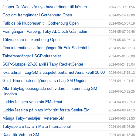
Jesper De Waal vår nya huvudtränare till hösten
2024-05-17 11:56
Gott om framgångar i Gothenburg Open
2024-05-14 12:00
Fullt ös på klubbresan till Gothenburg Open
2024-05-10 07:19
Framgångar i Varberg, Täby ABC och Gåsfjädern
2024-05-07 09:46
Täbyspelare i Luxembourg Open
2024-05-03 06:13
Fina internationella framgångar för Erik Söderdahl
2024-05-02 06:13
Täbyframgångar i SGP-slutspelet
2024-05-01 06:00
SGP-Slutspel 27-28 april i Täby RacketCenter
2024-04-24 13:04
Kvartsfinal i Lag-SM slutspelet borta mot Aura ikväll 18.00
2024-04-15 15:12
Guld, Brons och en fjärdeplats i Lag-SM Ungdom
2024-04-14 21:41
Alla Täbylag obesegrade och vidare till semi i Lag-SM
2024-04-13 22:25
Ungdom
Ludde/Jessica vann sin EM-debut
2024-04-09 22:53
Ludde/Jessica på plats inför sitt första Senior-EM
2024-04-08 14:13
Många Täby-medaljer i Veteran-SM
2024-04-08 09:53
Täbyspelare tävlar i Malta International
2024-04-05 06:29
Dags för Veteran-SM
2024-04-04 13:38