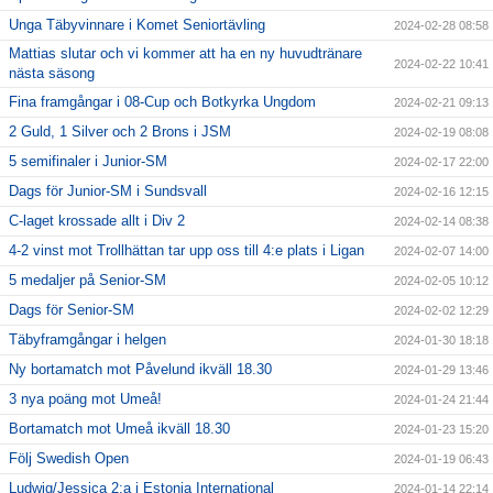
Unga Täbyvinnare i Komet Seniortävling
2024-02-28 08:58
Mattias slutar och vi kommer att ha en ny huvudtränare
2024-02-22 10:41
nästa säsong
Fina framgångar i 08-Cup och Botkyrka Ungdom
2024-02-21 09:13
2 Guld, 1 Silver och 2 Brons i JSM
2024-02-19 08:08
5 semifinaler i Junior-SM
2024-02-17 22:00
Dags för Junior-SM i Sundsvall
2024-02-16 12:15
C-laget krossade allt i Div 2
2024-02-14 08:38
4-2 vinst mot Trollhättan tar upp oss till 4:e plats i Ligan
2024-02-07 14:00
5 medaljer på Senior-SM
2024-02-05 10:12
Dags för Senior-SM
2024-02-02 12:29
Täbyframgångar i helgen
2024-01-30 18:18
Ny bortamatch mot Påvelund ikväll 18.30
2024-01-29 13:46
3 nya poäng mot Umeå!
2024-01-24 21:44
Bortamatch mot Umeå ikväll 18.30
2024-01-23 15:20
Följ Swedish Open
2024-01-19 06:43
Ludwig/Jessica 2:a i Estonia International
2024-01-14 22:14