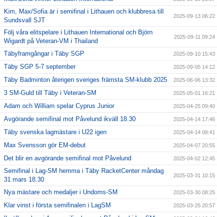
Kim, Max/Sofia är i semifinal i Lithauen och klubbresa till
2025-09-13 06:22
Sundsvall SJT
Följ våra elitspelare i Lithauen International och Björn
2025-09-11 09:24
Wigardt på Veteran-VM i Thailand
Täbyframgångar i Täby SGP
2025-09-10 15:43
Täby SGP 5-7 september
2025-09-05 14:12
Täby Badminton återigen sveriges främsta SM-klubb 2025
2025-06-06 13:32
3 SM-Guld till Täby i Veteran-SM
2025-05-01 16:21
Adam och William spelar Cyprus Junior
2025-04-25 09:40
Avgörande semifinal mot Påvelund ikväll 18.30
2025-04-14 17:46
Täby svenska lagmästare i U22 igen
2025-04-14 08:41
Max Svensson gör EM-debut
2025-04-07 20:55
Det blir en avgörande semifinal mot Påvelund
2025-04-02 12:45
Semifinal i Lag-SM hemma i Täby RacketCenter måndag
2025-03-31 10:15
31 mars 18.30
Nya mästare och medaljer i Undoms-SM
2025-03-30 08:25
Klar vinst i första semifinalen i LagSM
2025-03-25 20:57