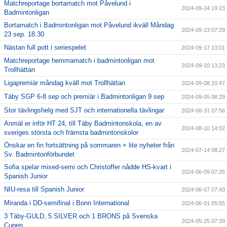
Matchreportage bortamatch mot Påvelund i
2024-09-24 19:23
Badmintonligan
Bortamatch i Badmintonligan mot Påvelund ikväll Måndag
2024-09-23 07:29
23 sep. 18.30
Nästan full pott i seriespelet
2024-09-17 13:01
Matchreportage hemmamatch i badmintonligan mot
2024-09-10 13:23
Trollhättan
Ligapremiär måndag kväll mot Trollhättan
2024-09-08 20:47
Täby SGP 6-8 sep och premiär i Badmintonligan 9 sep
2024-09-05 08:29
Stor tävlingshelg med SJT och internationella tävlingar
2024-08-31 07:56
Anmäl er inför HT 24, till Täby Badmintonskola, en av
2024-08-10 14:02
sveriges största och främsta badmintonskolor
Önskar en fin fortsättning på sommaren + lite nyheter från
2024-07-14 08:27
Sv. Badmintonförbundet
Sofia spelar mixed-semi och Christoffer nådde HS-kvart i
2024-06-09 07:25
Spanish Junior
NIU-resa till Spanish Junior
2024-06-07 07:43
Miranda i DD-semifinal i Bonn International
2024-06-01 05:55
3 Täby-GULD, 5 SILVER och 1 BRONS på Svenska
2024-05-25 07:39
Cupen