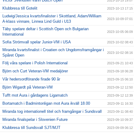
Victor Svendsen vann Dutch Open
2023-10-15 19:07
Klubbresa till Gotelit
2023-10-13 17:15
Ludwig/Jessica kvartsfinalister i Skottland, Adam/William
2023-10-09 07:01
A-klass vinnare, Linnea Lind Guld i U13
Täby spelare deltar i Scottish Open och Bulgarian
2023-10-05 06:09
International
Sofia Strömvall spelar Junior-VM i USA
2023-10-02 08:43
Miranda kvartsfinalist i Croatien och Ungdomsframgångar i
2023-10-02 08:16
Spåret Open
Följ våra spelare i Polish International
2023-09-21 10:43
Björn och Curt Veteran-VM medaljörer
2023-09-18 06:28
Vår hedersordförande firade 90 år
2023-09-15 06:10
Björn Wigardt på Veteran-VM
2023-09-12 12:50
Tufft mot Aura i gårdagens Ligamatch
2023-09-12 12:39
Bortamatch i Badmintonligan mot Aura ikväll 18.00
2023-09-11 16:30
Miranda tog internationell titel och framgångar i Sundsvall
2023-09-11 08:40
Miranda finalspelar i Slovenien Future
2023-09-10 09:37
Klubbresa till Sundsvall SJT/MJT
2023-09-09 06:12