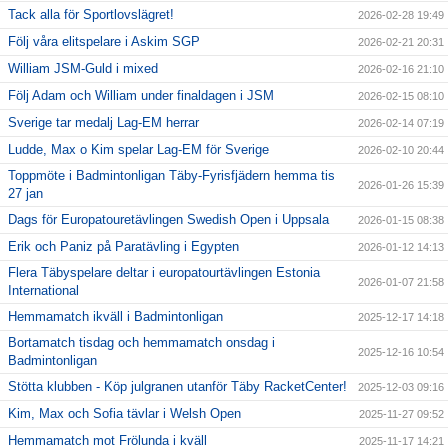
Tack alla för Sportlovslägret!
2026-02-28 19:49
Följ våra elitspelare i Askim SGP
2026-02-21 20:31
William JSM-Guld i mixed
2026-02-16 21:10
Följ Adam och William under finaldagen i JSM
2026-02-15 08:10
Sverige tar medalj Lag-EM herrar
2026-02-14 07:19
Ludde, Max o Kim spelar Lag-EM för Sverige
2026-02-10 20:44
Toppmöte i Badmintonligan Täby-Fyrisfjädern hemma tis
2026-01-26 15:39
27 jan
Dags för Europatouretävlingen Swedish Open i Uppsala
2026-01-15 08:38
Erik och Paniz på Paratävling i Egypten
2026-01-12 14:13
Flera Täbyspelare deltar i europatourtävlingen Estonia
2026-01-07 21:58
International
Hemmamatch ikväll i Badmintonligan
2025-12-17 14:18
Bortamatch tisdag och hemmamatch onsdag i
2025-12-16 10:54
Badmintonligan
Stötta klubben - Köp julgranen utanför Täby RacketCenter!
2025-12-03 09:16
Kim, Max och Sofia tävlar i Welsh Open
2025-11-27 09:52
Hemmamatch mot Frölunda i kväll
2025-11-17 14:21