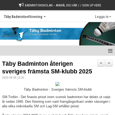
BADMINTONSKOLAN -- ANMÄL DIG HÄR / / SIGN UP HERE
Täby Badmintonförening
Logga in
Välkommen till Täby Badminton
Täby Badminton återigen
<
>
sveriges främsta SM-klubb 2025
Börja spela
2025-06-06 13:32
Värdegrund
Täby Badminton - Sveriges främsta SM-klubb
Styrelse
SM-Trofén - Det finaste priset inom svensk badminton har delats ut varje
år sedan 1945. Den förening som varit framgångsrikast under säsongen i
Kontakt
alla olika individuella SM och Lag-SM erhåller priset.