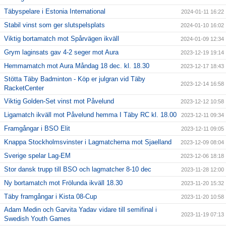
Täbyspelare i Estonia International
2024-01-11 16:22
Stabil vinst som ger slutspelsplats
2024-01-10 16:02
Viktig bortamatch mot Spårvägen ikväll
2024-01-09 12:34
Grym laginsats gav 4-2 seger mot Aura
2023-12-19 19:14
Hemmamatch mot Aura Måndag 18 dec. kl. 18.30
2023-12-17 18:43
Stötta Täby Badminton - Köp er julgran vid Täby
2023-12-14 16:58
RacketCenter
Viktig Golden-Set vinst mot Påvelund
2023-12-12 10:58
Ligamatch ikväll mot Påvelund hemma I Täby RC kl. 18.00
2023-12-11 09:34
Framgångar i BSO Elit
2023-12-11 09:05
Knappa Stockholmsvinster i Lagmatcherna mot Sjaelland
2023-12-09 08:04
Sverige spelar Lag-EM
2023-12-06 18:18
Stor dansk trupp till BSO och lagmatcher 8-10 dec
2023-11-28 12:00
Ny bortamatch mot Frölunda ikväll 18.30
2023-11-20 15:32
Täby framgångar i Kista 08-Cup
2023-11-20 10:58
Adam Medin och Garvita Yadav vidare till semifinal i
2023-11-19 07:13
Swedish Youth Games