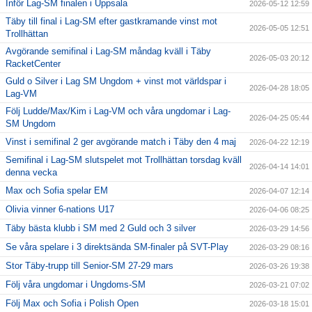
Inför Lag-SM finalen i Uppsala
2026-05-12 12:59
Täby International Para Badminton Camp august 5-9
Täby till final i Lag-SM efter gastkramande vinst mot
2026-05-05 12:51
Trollhättan
Avgörande semifinal i Lag-SM måndag kväll i Täby
2026-05-03 20:12
RacketCenter
Guld o Silver i Lag SM Ungdom + vinst mot världspar i
2026-04-28 18:05
Lag-VM
Följ Ludde/Max/Kim i Lag-VM och våra ungdomar i Lag-
2026-04-25 05:44
SM Ungdom
Vinst i semifinal 2 ger avgörande match i Täby den 4 maj
2026-04-22 12:19
Semifinal i Lag-SM slutspelet mot Trollhättan torsdag kväll
2026-04-14 14:01
denna vecka
Max och Sofia spelar EM
2026-04-07 12:14
Olivia vinner 6-nations U17
2026-04-06 08:25
Täby bästa klubb i SM med 2 Guld och 3 silver
2026-03-29 14:56
Se våra spelare i 3 direktsända SM-finaler på SVT-Play
2026-03-29 08:16
Stor Täby-trupp till Senior-SM 27-29 mars
2026-03-26 19:38
Följ våra ungdomar i Ungdoms-SM
2026-03-21 07:02
Följ Max och Sofia i Polish Open
2026-03-18 15:01