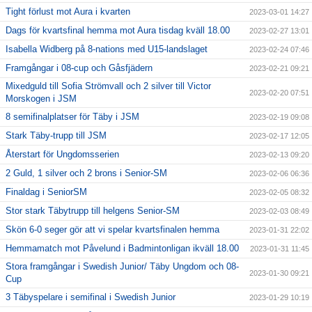
Tight förlust mot Aura i kvarten
2023-03-01 14:27
Dags för kvartsfinal hemma mot Aura tisdag kväll 18.00
2023-02-27 13:01
Isabella Widberg på 8-nations med U15-landslaget
2023-02-24 07:46
Framgångar i 08-cup och Gåsfjädern
2023-02-21 09:21
Mixedguld till Sofia Strömvall och 2 silver till Victor
2023-02-20 07:51
Morskogen i JSM
8 semifinalplatser för Täby i JSM
2023-02-19 09:08
Stark Täby-trupp till JSM
2023-02-17 12:05
Återstart för Ungdomsserien
2023-02-13 09:20
2 Guld, 1 silver och 2 brons i Senior-SM
2023-02-06 06:36
Finaldag i SeniorSM
2023-02-05 08:32
Stor stark Täbytrupp till helgens Senior-SM
2023-02-03 08:49
Skön 6-0 seger gör att vi spelar kvartsfinalen hemma
2023-01-31 22:02
Hemmamatch mot Påvelund i Badmintonligan ikväll 18.00
2023-01-31 11:45
Stora framgångar i Swedish Junior/ Täby Ungdom och 08-
2023-01-30 09:21
Cup
3 Täbyspelare i semifinal i Swedish Junior
2023-01-29 10:19