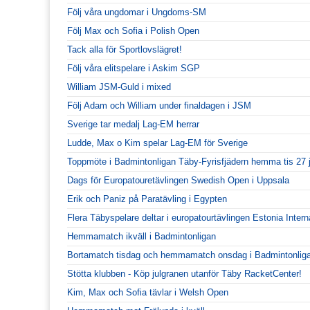
Följ våra ungdomar i Ungdoms-SM
Följ Max och Sofia i Polish Open
Tack alla för Sportlovslägret!
Följ våra elitspelare i Askim SGP
William JSM-Guld i mixed
Följ Adam och William under finaldagen i JSM
Sverige tar medalj Lag-EM herrar
Ludde, Max o Kim spelar Lag-EM för Sverige
Toppmöte i Badmintonligan Täby-Fyrisfjädern hemma tis 27 
Dags för Europatouretävlingen Swedish Open i Uppsala
Erik och Paniz på Paratävling i Egypten
Flera Täbyspelare deltar i europatourtävlingen Estonia Intern
Hemmamatch ikväll i Badmintonligan
Bortamatch tisdag och hemmamatch onsdag i Badmintonlig
Stötta klubben - Köp julgranen utanför Täby RacketCenter!
Kim, Max och Sofia tävlar i Welsh Open