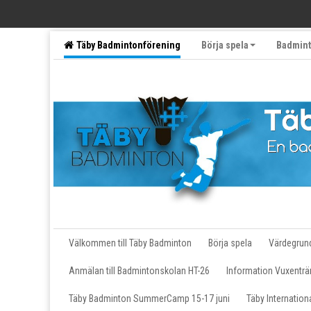
Täby Badmintonförening
Börja spela
Badmint
Följ oss på sociala medier
Motionärer
Välkommen till Täby Badminton
Börja spela
Värdegrun
Anmälan till Badmintonskolan HT-26
Information Vuxenträ
Täby Badminton SummerCamp 15-17 juni
Täby Internatio