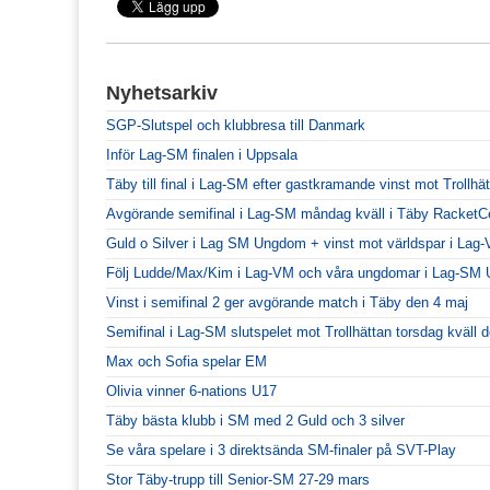
Nyhetsarkiv
SGP-Slutspel och klubbresa till Danmark
Inför Lag-SM finalen i Uppsala
Täby till final i Lag-SM efter gastkramande vinst mot Trollhä
Avgörande semifinal i Lag-SM måndag kväll i Täby RacketC
Guld o Silver i Lag SM Ungdom + vinst mot världspar i Lag
Följ Ludde/Max/Kim i Lag-VM och våra ungdomar i Lag-SM
Vinst i semifinal 2 ger avgörande match i Täby den 4 maj
Semifinal i Lag-SM slutspelet mot Trollhättan torsdag kväll
Max och Sofia spelar EM
Olivia vinner 6-nations U17
Täby bästa klubb i SM med 2 Guld och 3 silver
Se våra spelare i 3 direktsända SM-finaler på SVT-Play
Stor Täby-trupp till Senior-SM 27-29 mars