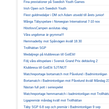
Fina prestationer på Swedish Youth Games
Irish Open och Swedish Youth
Flest guldmedaljer i DM och Adam utsedd till årets junior!
Många Täbyspelare i Norwegian International 7-10 nov
HöstlovsCampen avslutas idag
Våra ungdomar är grymma!!!
Hemmaderby mot Spårvägen ikväll 18.30
Trollhättan SGP
Medaljregn på klubbresan till GotElit!
Följ våra elitspelare i Svensk Grand Prix deltävling 2
Klubbresa till GotElit SJT/MJT
Matchreportage bortamatch mot Påvelund i Badmintonligan
Bortamatch i Badmintonligan mot Påvelund ikväll Måndag 23
Nästan full pott i seriespelet
Matchreportage hemmamatch i badmintonligan mot Trollhätt
Ligapremiär måndag kväll mot Trollhättan
Täby SGP 6-8 sep och premiär i Badmintonligan 9 sep