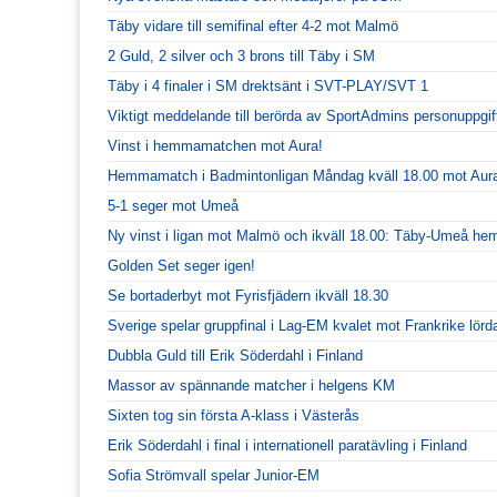
Täby vidare till semifinal efter 4-2 mot Malmö
2 Guld, 2 silver och 3 brons till Täby i SM
Täby i 4 finaler i SM drektsänt i SVT-PLAY/SVT 1
Viktigt meddelande till berörda av SportAdmins personuppgif
Vinst i hemmamatchen mot Aura!
Hemmamatch i Badmintonligan Måndag kväll 18.00 mot Aur
5-1 seger mot Umeå
Ny vinst i ligan mot Malmö och ikväll 18.00: Täby-Umeå h
Golden Set seger igen!
Se bortaderbyt mot Fyrisfjädern ikväll 18.30
Sverige spelar gruppfinal i Lag-EM kvalet mot Frankrike lörd
Dubbla Guld till Erik Söderdahl i Finland
Massor av spännande matcher i helgens KM
Sixten tog sin första A-klass i Västerås
Erik Söderdahl i final i internationell paratävling i Finland
Sofia Strömvall spelar Junior-EM