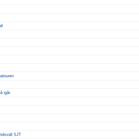
al
patouren
å igår
undsvall SJT