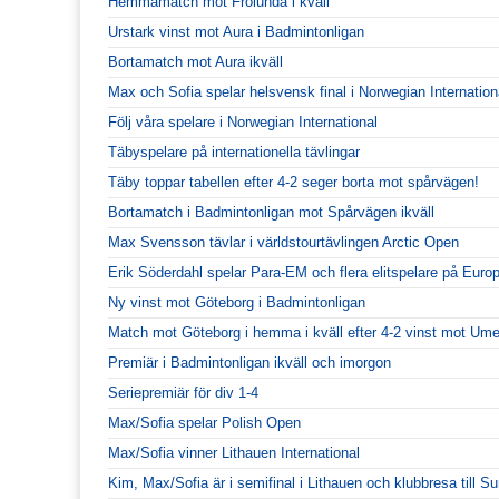
Hemmamatch mot Frölunda i kväll
Urstark vinst mot Aura i Badmintonligan
Bortamatch mot Aura ikväll
Max och Sofia spelar helsvensk final i Norwegian Internation
Följ våra spelare i Norwegian International
Täbyspelare på internationella tävlingar
Täby toppar tabellen efter 4-2 seger borta mot spårvägen!
Bortamatch i Badmintonligan mot Spårvägen ikväll
Max Svensson tävlar i världstourtävlingen Arctic Open
Erik Söderdahl spelar Para-EM och flera elitspelare på Euro
Ny vinst mot Göteborg i Badmintonligan
Match mot Göteborg i hemma i kväll efter 4-2 vinst mot Ume
Premiär i Badmintonligan ikväll och imorgon
Seriepremiär för div 1-4
Max/Sofia spelar Polish Open
Max/Sofia vinner Lithauen International
Kim, Max/Sofia är i semifinal i Lithauen och klubbresa till S