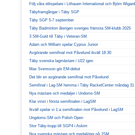
Följ våra elitspelare i Lithauen International och Björn Wiga
Täbyframgångar i Täby SGP
Täby SGP 5-7 september
Täby Badminton återigen sveriges främsta SM-klubb 2025
3 SM-Guld till Täby i Veteran-SM
Adam och William spelar Cyprus Junior
Avgörande semifinal mot Påvelund ikväll 18.30
Täby svenska lagmästare i U22 igen
Max Svensson gör EM-debut
Det blir en avgörande semifinal mot Påvelund
Semifinal i Lag-SM hemma i Täby RacketCenter måndag 31
Nya mästare och medaljer i Undoms-SM
Klar vinst i första semifinalen i LagSM
Ikväll spelar vi 1:a semifinalen mot Påvelund i LagSM
Ungdoms-SM och Polish Open
Stor Täby-trupp till SGP4 i Askim
Nya svenska mästare och medaljörer på JSM