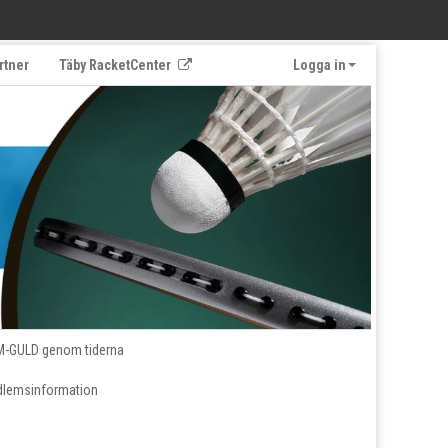
rtner
Täby RacketCenter
Logga in
M-GULD genom tiderna
lemsinformation