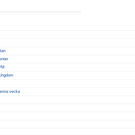
ttan
enter
-VM
 Ungdom
 denna vecka