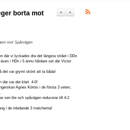
eger borta mot
<
>
egern mot Spårvägen
n där vi lyckades dra det längsta strået i DDn
även i HDn i 5 ännu hårdare set där Victor
 det var grymt skönt att ta båda!
där var det klart. 4-0!
ungerskan Agnes Körösi i de första 3 seten,
t.
r sen lite och spåvägen reducerar till 4-2
äng i de inledande 3 matcherna!