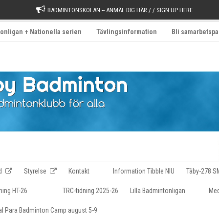
BADMINTONSKOLAN -- ANMÄL DIG HÄR / / SIGN UP HERE
onligan + Nationella serien
Tävlingsinformation
Bli samarbetspa
d
Styrelse
Kontakt
Information Tibble NIU
Täby-278 S
ning HT-26
TRC-tidning 2025-26
Lilla Badmintonligan
Med
nal Para Badminton Camp august 5-9