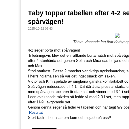
Täby toppar tabellen efter 4-2 s
spårvägen!
2025-10-22 08:43
Täbys vinnande lag firar derbys
4-2 seger borta mot spårvägen!
Inledningsvis blev det en rafflande bortamatch mot spårväge
efter 4 stenhårda set genom Sofia och Mirandas briljans och 
och Max
Stod starkast. Dessa 2 matcher var riktiga nyckelmatcher, så
I herrsinglarna sen så var det inget snack om saken.
Victor och Kim spelade av singlarna ganska komfortabelt och 
Spårvägen reducerade till 4-1 i DS där Julia pressar starka 
men spårvägen spelaren är starkast och vinner med 3-1 i se
I den avslutande mixden så ledde vi med 2-0 i set, men tappa
efter 11-9 i avgörande set.
Genom denna seger så leder vi tabellen och har tagit 9/9 po
Resultat
Stort tack till er alla som kom och hejade på oss!!