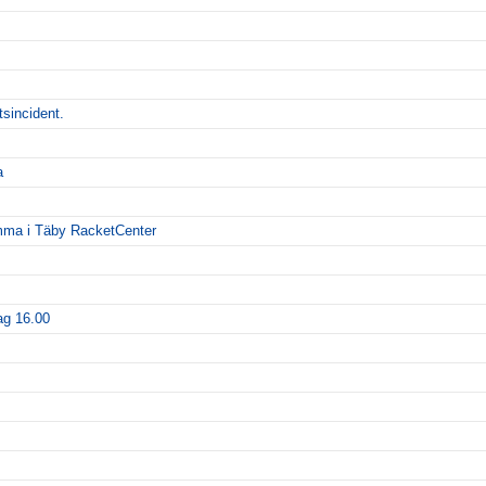
tsincident.
a
emma i Täby RacketCenter
ag 16.00