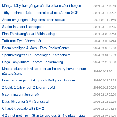
Många Täby-framgångar på alla olika nivåer i helgen
2024-03-18 10:39
Täby spelare i Dutch International och Askim SGP
2024-03-14 09:22
Andra omgången i Ungdomsserien spelad
2024-03-11 21:49
Starka insatser i seriespelet
2024-03-10 10:25
Fina Täbyframgångar i Vikingaslaget
2024-03-06 09:43
Tufft mot Fyrisfjädern igår!
2024-03-05 14:44
Badmintonligan 4 Mars i Täby RacketCenter
2024-03-03 07:00
Sportlovslägret slut-Somarläger i Katrineholm
2024-03-01 07:39
Unga Täbyvinnare i Komet Seniortävling
2024-02-28 08:58
Mattias slutar och vi kommer att ha en ny huvudtränare
2024-02-22 10:41
nästa säsong
Fina framgångar i 08-Cup och Botkyrka Ungdom
2024-02-21 09:13
2 Guld, 1 Silver och 2 Brons i JSM
2024-02-19 08:08
5 semifinaler i Junior-SM
2024-02-17 22:00
Dags för Junior-SM i Sundsvall
2024-02-16 12:15
C-laget krossade allt i Div 2
2024-02-14 08:38
4-2 vinst mot Trollhättan tar upp oss till 4:e plats i Ligan
2024-02-07 14:00