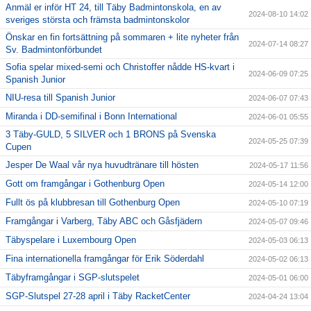
Anmäl er inför HT 24, till Täby Badmintonskola, en av
2024-08-10 14:02
sveriges största och främsta badmintonskolor
Önskar en fin fortsättning på sommaren + lite nyheter från
2024-07-14 08:27
Sv. Badmintonförbundet
Sofia spelar mixed-semi och Christoffer nådde HS-kvart i
2024-06-09 07:25
Spanish Junior
NIU-resa till Spanish Junior
2024-06-07 07:43
Miranda i DD-semifinal i Bonn International
2024-06-01 05:55
3 Täby-GULD, 5 SILVER och 1 BRONS på Svenska
2024-05-25 07:39
Cupen
Jesper De Waal vår nya huvudtränare till hösten
2024-05-17 11:56
Gott om framgångar i Gothenburg Open
2024-05-14 12:00
Fullt ös på klubbresan till Gothenburg Open
2024-05-10 07:19
Framgångar i Varberg, Täby ABC och Gåsfjädern
2024-05-07 09:46
Täbyspelare i Luxembourg Open
2024-05-03 06:13
Fina internationella framgångar för Erik Söderdahl
2024-05-02 06:13
Täbyframgångar i SGP-slutspelet
2024-05-01 06:00
SGP-Slutspel 27-28 april i Täby RacketCenter
2024-04-24 13:04