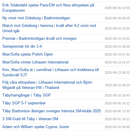
Erik Söderdahl spelar Para-EM och flera elitspelare på
2025-09-30 12:59
Europatouren
Ny vinst mot Göteborg i Badmintonligan
2025-09-26 08:19
Match mot Göteborg i hemma i kväll efter 4-2 vinst mot
2025-09-23 13:04
Umeå igår
Premiär i Badmintonligan ikväll och imorgon
2025-09-22 10:52
Seriepremiär för div 1-4
2025-09-21 08:35
Max/Sofia spelar Polish Open
2025-09-19 07:43
Max/Sofia vinner Lithauen International
2025-09-13 21:57
Kim, Max/Sofia är i semifinal i Lithauen och klubbresa till
2025-09-13 06:22
Sundsvall SJT
Följ våra elitspelare i Lithauen International och Björn
2025-09-11 09:24
Wigardt på Veteran-VM i Thailand
Täbyframgångar i Täby SGP
2025-09-10 15:43
Täby SGP 5-7 september
2025-09-05 14:12
Täby Badminton återigen sveriges främsta SM-klubb 2025
2025-06-06 13:32
3 SM-Guld till Täby i Veteran-SM
2025-05-01 16:21
Adam och William spelar Cyprus Junior
2025-04-25 09:40