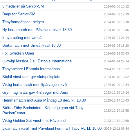
5 medaljer på Senior-SM
2024-02-05 10:12
Dags för Senior-SM
2024-02-02 12:29
Täbyframgångar i helgen
2024-01-30 18:18
Ny bortamatch mot Påvelund ikväll 18.30
2024-01-29 13:46
3 nya poäng mot Umeå!
2024-01-24 21:44
Bortamatch mot Umeå ikväll 18.30
2024-01-23 15:20
Följ Swedish Open
2024-01-19 06:43
Ludwig/Jessica 2:a i Estonia International
2024-01-14 22:14
Täbyspelare i Estonia International
2024-01-11 16:22
Stabil vinst som ger slutspelsplats
2024-01-10 16:02
Viktig bortamatch mot Spårvägen ikväll
2024-01-09 12:34
Grym laginsats gav 4-2 seger mot Aura
2023-12-19 19:14
Hemmamatch mot Aura Måndag 18 dec. kl. 18.30
2023-12-17 18:43
Stötta Täby Badminton - Köp er julgran vid Täby
2023-12-14 16:58
RacketCenter
Viktig Golden-Set vinst mot Påvelund
2023-12-12 10:58
Ligamatch ikväll mot Påvelund hemma I Täby RC kl. 18.00
2023-12-11 09:34