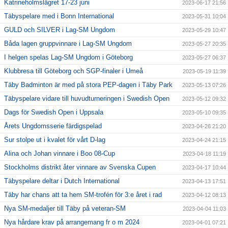
Katrineholmslägret 17-23 juni
2023-06-17 21:56
Täbyspelare med i Bonn International
2023-05-31 10:04
GULD och SILVER i Lag-SM Ungdom
2023-05-29 10:47
Båda lagen gruppvinnare i Lag-SM Ungdom
2023-05-27 20:35
I helgen spelas Lag-SM Ungdom i Göteborg
2023-05-27 06:37
Klubbresa till Göteborg och SGP-finaler i Umeå
2023-05-19 11:39
Täby Badminton är med på stora PEP-dagen i Täby Park
2023-05-13 07:26
Täbyspelare vidare till huvudturneringen i Swedish Open
2023-05-12 09:32
Dags för Swedish Open i Uppsala
2023-05-10 09:35
Årets Ungdomsserie färdigspelad
2023-04-26 21:20
Sur stolpe ut i kvalet för vårt D-lag
2023-04-24 21:15
Alina och Johan vinnare i Boo 08-Cup
2023-04-18 11:19
Stockholms distrikt åter vinnare av Svenska Cupen
2023-04-17 10:44
Täbyspelare deltar i Dutch International
2023-04-13 17:51
Täby har chans att ta hem SM-trofén för 3:e året i rad
2023-04-12 08:13
Nya SM-medaljer till Täby på veteran-SM
2023-04-04 11:03
Nya hårdare krav på arrangemang fr o m 2024
2023-04-01 07:21