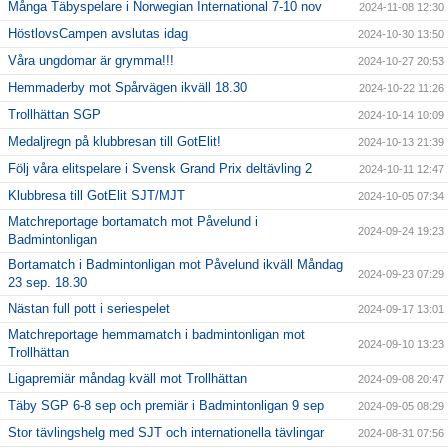
Många Täbyspelare i Norwegian International 7-10 nov
2024-11-08 12:30
HöstlovsCampen avslutas idag
2024-10-30 13:50
Våra ungdomar är grymma!!!
2024-10-27 20:53
Hemmaderby mot Spårvägen ikväll 18.30
2024-10-22 11:26
Trollhättan SGP
2024-10-14 10:09
Medaljregn på klubbresan till GotElit!
2024-10-13 21:39
Följ våra elitspelare i Svensk Grand Prix deltävling 2
2024-10-11 12:47
Klubbresa till GotElit SJT/MJT
2024-10-05 07:34
Matchreportage bortamatch mot Påvelund i
2024-09-24 19:23
Badmintonligan
Bortamatch i Badmintonligan mot Påvelund ikväll Måndag
2024-09-23 07:29
23 sep. 18.30
Nästan full pott i seriespelet
2024-09-17 13:01
Matchreportage hemmamatch i badmintonligan mot
2024-09-10 13:23
Trollhättan
Ligapremiär måndag kväll mot Trollhättan
2024-09-08 20:47
Täby SGP 6-8 sep och premiär i Badmintonligan 9 sep
2024-09-05 08:29
Stor tävlingshelg med SJT och internationella tävlingar
2024-08-31 07:56