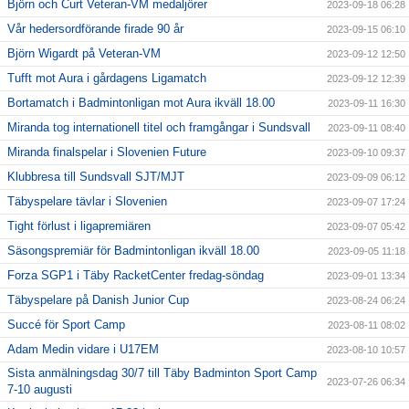
Björn och Curt Veteran-VM medaljörer
2023-09-18 06:28
Vår hedersordförande firade 90 år
2023-09-15 06:10
Björn Wigardt på Veteran-VM
2023-09-12 12:50
Tufft mot Aura i gårdagens Ligamatch
2023-09-12 12:39
Bortamatch i Badmintonligan mot Aura ikväll 18.00
2023-09-11 16:30
Miranda tog internationell titel och framgångar i Sundsvall
2023-09-11 08:40
Miranda finalspelar i Slovenien Future
2023-09-10 09:37
Klubbresa till Sundsvall SJT/MJT
2023-09-09 06:12
Täbyspelare tävlar i Slovenien
2023-09-07 17:24
Tight förlust i ligapremiären
2023-09-07 05:42
Säsongspremiär för Badmintonligan ikväll 18.00
2023-09-05 11:18
Forza SGP1 i Täby RacketCenter fredag-söndag
2023-09-01 13:34
Täbyspelare på Danish Junior Cup
2023-08-24 06:24
Succé för Sport Camp
2023-08-11 08:02
Adam Medin vidare i U17EM
2023-08-10 10:57
Sista anmälningsdag 30/7 till Täby Badminton Sport Camp
2023-07-26 06:34
7-10 augusti