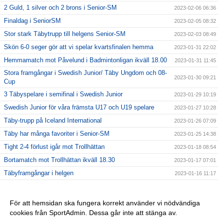
2 Guld, 1 silver och 2 brons i Senior-SM
2023-02-06 06:36
Finaldag i SeniorSM
2023-02-05 08:32
Stor stark Täbytrupp till helgens Senior-SM
2023-02-03 08:49
Skön 6-0 seger gör att vi spelar kvartsfinalen hemma
2023-01-31 22:02
Hemmamatch mot Påvelund i Badmintonligan ikväll 18.00
2023-01-31 11:45
Stora framgångar i Swedish Junior/ Täby Ungdom och 08-
2023-01-30 09:21
Cup
3 Täbyspelare i semifinal i Swedish Junior
2023-01-29 10:19
Swedish Junior för våra främsta U17 och U19 spelare
2023-01-27 10:28
Täby-trupp på Iceland International
2023-01-26 07:09
Täby har många favoriter i Senior-SM
2023-01-25 14:38
Tight 2-4 förlust igår mot Trollhättan
2023-01-18 08:54
Bortamatch mot Trollhättan ikväll 18.30
2023-01-17 07:01
Täbyframgångar i helgen
2023-01-16 11:17
Täbyspelare tävlar i Estonian international
2023-01-12 06:02
Stark 4-2 vinst mot Aura och härlig Nostalgikväll
2023-01-11 13:37
För att hemsidan ska fungera korrekt använder vi nödvändiga
cookies från SportAdmin. Dessa går inte att stänga av.
Hemmamatch mot Aura i kväll 18.00
2023-01-10 08:34