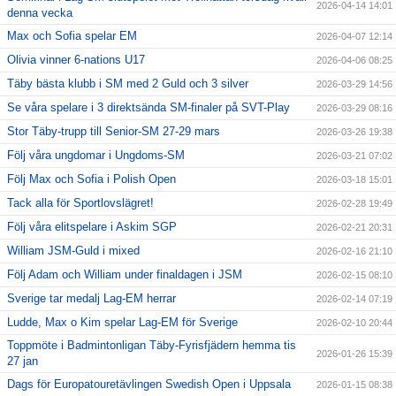
2026-04-14 14:01
denna vecka
Täby International Para Badminton Camp august 5-9
Max och Sofia spelar EM
2026-04-07 12:14
Olivia vinner 6-nations U17
2026-04-06 08:25
Täby bästa klubb i SM med 2 Guld och 3 silver
2026-03-29 14:56
Se våra spelare i 3 direktsända SM-finaler på SVT-Play
2026-03-29 08:16
Stor Täby-trupp till Senior-SM 27-29 mars
2026-03-26 19:38
Följ våra ungdomar i Ungdoms-SM
2026-03-21 07:02
Följ Max och Sofia i Polish Open
2026-03-18 15:01
Tack alla för Sportlovslägret!
2026-02-28 19:49
Följ våra elitspelare i Askim SGP
2026-02-21 20:31
William JSM-Guld i mixed
2026-02-16 21:10
Följ Adam och William under finaldagen i JSM
2026-02-15 08:10
Sverige tar medalj Lag-EM herrar
2026-02-14 07:19
Ludde, Max o Kim spelar Lag-EM för Sverige
2026-02-10 20:44
Toppmöte i Badmintonligan Täby-Fyrisfjädern hemma tis
2026-01-26 15:39
27 jan
Dags för Europatouretävlingen Swedish Open i Uppsala
2026-01-15 08:38