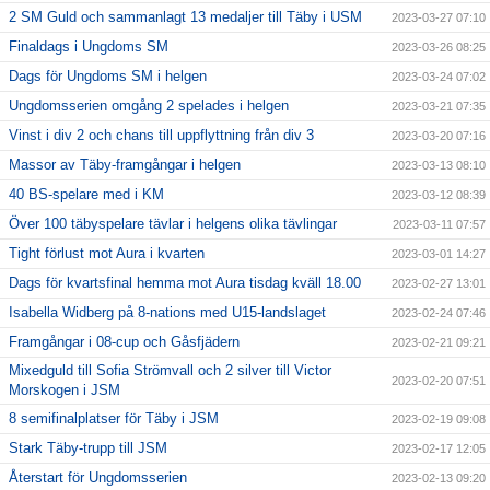
2 SM Guld och sammanlagt 13 medaljer till Täby i USM
2023-03-27 07:10
Finaldags i Ungdoms SM
2023-03-26 08:25
Dags för Ungdoms SM i helgen
2023-03-24 07:02
Ungdomsserien omgång 2 spelades i helgen
2023-03-21 07:35
Vinst i div 2 och chans till uppflyttning från div 3
2023-03-20 07:16
Massor av Täby-framgångar i helgen
2023-03-13 08:10
40 BS-spelare med i KM
2023-03-12 08:39
Över 100 täbyspelare tävlar i helgens olika tävlingar
2023-03-11 07:57
Tight förlust mot Aura i kvarten
2023-03-01 14:27
Dags för kvartsfinal hemma mot Aura tisdag kväll 18.00
2023-02-27 13:01
Isabella Widberg på 8-nations med U15-landslaget
2023-02-24 07:46
Framgångar i 08-cup och Gåsfjädern
2023-02-21 09:21
Mixedguld till Sofia Strömvall och 2 silver till Victor
2023-02-20 07:51
Morskogen i JSM
8 semifinalplatser för Täby i JSM
2023-02-19 09:08
Stark Täby-trupp till JSM
2023-02-17 12:05
Återstart för Ungdomsserien
2023-02-13 09:20