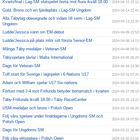
Kvartsfinal i Lag-SM slutspelet borta mot Aura ikväll 18.00
2024-04-15 15:12
Guld, Brons och en fjärdeplats i Lag-SM Ungdom
2024-04-14 21:41
Alla Täbylag obesegrade och vidare till semi i Lag-SM
2024-04-13 22:25
Ungdom
Ludde/Jessica vann sin EM-debut
2024-04-09 22:53
Ludde/Jessica på plats inför sitt första Senior-EM
2024-04-08 14:13
Många Täby-medaljer i Veteran-SM
2024-04-08 09:53
Täbyspelare tävlar i Malta International
2024-04-05 06:29
Dags för Veteran-SM
2024-04-04 13:38
Tuff start för Sverige i lagspelet i 6-Nations U17
2024-03-31 07:20
Adam och William spelar U17 Six-nations
2024-03-28 08:50
Förlust med 2-4 mot Frölunda betyder bortamatch i kvarten
2024-03-27 09:19
Täby-Frölunda ikväll 18.00 i Täby RacetCenter
2024-03-25 13:22
USM-medaljer och brons i Polish Open
2024-03-25 06:28
Följ våra spelare under finaldagarna i Ungdoms-SM och
2024-03-24 07:55
Polish Open
Dags för Ungdoms-SM
2024-03-22 16:48
Följ våra elitspelare i Polish Open
2024-03-20 21:01