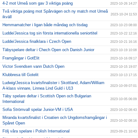
4-2 mot Umeå som gav 3 viktiga poäng
2023-10-26 14:27
Två viktiga poäng mot Spårvägen och ny match mot Umeå
2023-10-24 11:53
ikväll
Hemmamatcher i ligan både måndag och tisdag
2023-10-23 08:00
Ludde/Jessica tog sin första internationella seniortitel
2023-10-22 12:16
Ludde/Jessica finalklara i Czech Open
2023-10-21 16:16
Täbyspelare deltar i Chech Open och Danish Junior
2023-10-19 10:08
Framgångar i GotElit
2023-10-16 09:17
Victor Svendsen vann Dutch Open
2023-10-15 19:07
Klubbresa till Gotelit
2023-10-13 17:15
Ludwig/Jessica kvartsfinalister i Skottland, Adam/William
2023-10-09 07:01
A-klass vinnare, Linnea Lind Guld i U13
Täby spelare deltar i Scottish Open och Bulgarian
2023-10-05 06:09
International
Sofia Strömvall spelar Junior-VM i USA
2023-10-02 08:43
Miranda kvartsfinalist i Croatien och Ungdomsframgångar i
2023-10-02 08:16
Spåret Open
Följ våra spelare i Polish International
2023-09-21 10:43