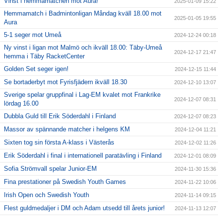
Vinst i hemmamatchen mot Aura!
2025-01-09 15:22
Hemmamatch i Badmintonligan Måndag kväll 18.00 mot
2025-01-05 19:55
Aura
5-1 seger mot Umeå
2024-12-24 00:18
Ny vinst i ligan mot Malmö och ikväll 18.00: Täby-Umeå
2024-12-17 21:47
hemma i Täby RacketCenter
Golden Set seger igen!
2024-12-15 11:44
Se bortaderbyt mot Fyrisfjädern ikväll 18.30
2024-12-10 13:07
Sverige spelar gruppfinal i Lag-EM kvalet mot Frankrike
2024-12-07 08:31
lördag 16.00
Dubbla Guld till Erik Söderdahl i Finland
2024-12-07 08:23
Massor av spännande matcher i helgens KM
2024-12-04 11:21
Sixten tog sin första A-klass i Västerås
2024-12-02 11:26
Erik Söderdahl i final i internationell paratävling i Finland
2024-12-01 08:09
Sofia Strömvall spelar Junior-EM
2024-11-30 15:36
Fina prestationer på Swedish Youth Games
2024-11-22 10:06
Irish Open och Swedish Youth
2024-11-14 09:15
Flest guldmedaljer i DM och Adam utsedd till årets junior!
2024-11-13 12:07