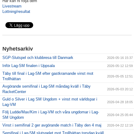
Här kan ni följa dem
Livestream
Information Tibble NIU
Lottning/resultat
Täby-278 SM-GULD genom tiderna
Anmälan till Badmintonskolan HT-26
Information Vuxenträning HT-26
Nyhetsarkiv
SGP-Slutspel och klubbresa till Danmark
2026-05-16 15:37
Inför Lag-SM finalen i Uppsala
2026-05-12 12:59
Täby till final i Lag-SM efter gastkramande vinst mot
2026-05-05 12:51
TRC-tidning 2025-26
Trollhättan
Avgörande semifinal i Lag-SM måndag kväll i Täby
2026-05-03 20:12
Lilla Badmintonligan
RacketCenter
Guld o Silver i Lag SM Ungdom + vinst mot världspar i
2026-04-28 18:05
Lag-VM
Följ Ludde/Max/Kim i Lag-VM och våra ungdomar i Lag-
Medlemsinformation
2026-04-25 05:44
SM Ungdom
Vinst i semifinal 2 ger avgörande match i Täby den 4 maj
Täby Badminton SummerCamp 15-17 juni
2026-04-22 12:19
Semifinal i Lag-SM slutspelet mot Trollhättan torsdag kväll