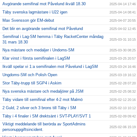
Avgörande semifinal mot Påvelund ikväll 18.30
2025-04-14 17:46
Täby svenska lagmästare i U22 igen
2025-04-14 08:41
Max Svensson gör EM-debut
2025-04-07 20:55
Det blir en avgörande semifinal mot Påvelund
2025-04-02 12:45
Semifinal i Lag-SM hemma i Täby RacketCenter måndag
2025-03-31 10:15
31 mars 18.30
Nya mästare och medaljer i Undoms-SM
2025-03-30 08:25
Klar vinst i första semifinalen i LagSM
2025-03-25 20:57
Ikväll spelar vi 1:a semifinalen mot Påvelund i LagSM
2025-03-24 16:46
Ungdoms-SM och Polish Open
2025-03-19 16:12
Stor Täby-trupp till SGP4 i Askim
2025-02-28 07:20
Nya svenska mästare och medaljörer på JSM
2025-02-25 08:32
Täby vidare till semifinal efter 4-2 mot Malmö
2025-02-12 20:16
2 Guld, 2 silver och 3 brons till Täby i SM
2025-02-10 10:12
Täby i 4 finaler i SM drektsänt i SVT-PLAY/SVT 1
2025-02-09 09:42
Viktigt meddelande till berörda av SportAdmins
2025-02-06 15:19
personuppgiftsincident.