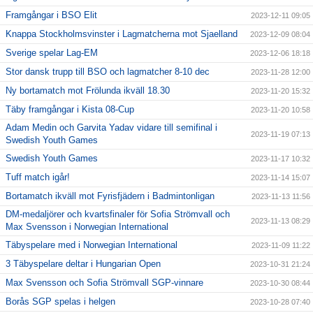
Framgångar i BSO Elit
2023-12-11 09:05
Knappa Stockholmsvinster i Lagmatcherna mot Sjaelland
2023-12-09 08:04
Sverige spelar Lag-EM
2023-12-06 18:18
Stor dansk trupp till BSO och lagmatcher 8-10 dec
2023-11-28 12:00
Ny bortamatch mot Frölunda ikväll 18.30
2023-11-20 15:32
Täby framgångar i Kista 08-Cup
2023-11-20 10:58
Adam Medin och Garvita Yadav vidare till semifinal i
2023-11-19 07:13
Swedish Youth Games
Swedish Youth Games
2023-11-17 10:32
Tuff match igår!
2023-11-14 15:07
Bortamatch ikväll mot Fyrisfjädern i Badmintonligan
2023-11-13 11:56
DM-medaljörer och kvartsfinaler för Sofia Strömvall och
2023-11-13 08:29
Max Svensson i Norwegian International
Täbyspelare med i Norwegian International
2023-11-09 11:22
3 Täbyspelare deltar i Hungarian Open
2023-10-31 21:24
Max Svensson och Sofia Strömvall SGP-vinnare
2023-10-30 08:44
Borås SGP spelas i helgen
2023-10-28 07:40