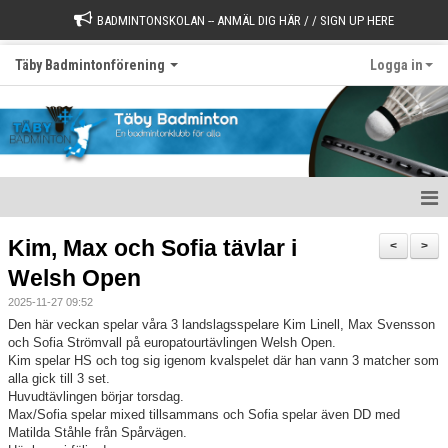
BADMINTONSKOLAN -- ANMÄL DIG HÄR / / SIGN UP HERE
Täby Badmintonförening
Logga in
Välkommen till Täby Badminton
Kim, Max och Sofia tävlar i
<
>
Welsh Open
Börja spela
2025-11-27 09:52
Värdegrund
Den här veckan spelar våra 3 landslagsspelare Kim Linell, Max Svensson
och Sofia Strömvall på europatourtävlingen Welsh Open.
Kim spelar HS och tog sig igenom kvalspelet där han vann 3 matcher som
Styrelse
alla gick till 3 set.
Huvudtävlingen börjar torsdag.
Kontakt
Max/Sofia spelar mixed tillsammans och Sofia spelar även DD med
Matilda Ståhle från Spårvägen.