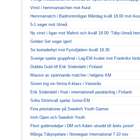
Vinst i hemmamatchen mot Aura!
Hemmamatch i Badmintonligan Måndag kväll 18.00 mot Aur
5-1 seger mot Umeå
Ny vinst i ligan mot Malmö och ikväll 18.00: Täby-Umeå h
Golden Set seger igen!
Se bortaderbyt mot Fyrisfjädern ikväll 18.30
Sverige spelar gruppfinal i Lag-EM kvalet mot Frankrike lörd
Dubbla Guld till Erik Söderdahl i Finland
Massor av spännande matcher i helgens KM
Sixten tog sin första A-klass i Västerås
Erik Söderdahl i final i internationell paratävling i Finland
Sofia Strömvall spelar Junior-EM
Fina prestationer på Swedish Youth Games
Irish Open och Swedish Youth
Flest guldmedaljer i DM och Adam utsedd till årets junior!
Många Täbyspelare i Norwegian International 7-10 nov