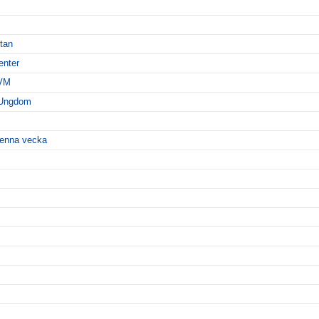
ttan
enter
-VM
 Ungdom
 denna vecka