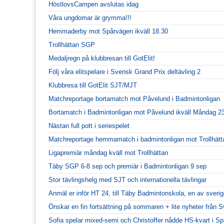
HöstlovsCampen avslutas idag
Våra ungdomar är grymma!!!
Hemmaderby mot Spårvägen ikväll 18.30
Trollhättan SGP
Medaljregn på klubbresan till GotElit!
Följ våra elitspelare i Svensk Grand Prix deltävling 2
Klubbresa till GotElit SJT/MJT
Matchreportage bortamatch mot Påvelund i Badmintonligan
Bortamatch i Badmintonligan mot Påvelund ikväll Måndag 23
Nästan full pott i seriespelet
Matchreportage hemmamatch i badmintonligan mot Trollhätt
Ligapremiär måndag kväll mot Trollhättan
Täby SGP 6-8 sep och premiär i Badmintonligan 9 sep
Stor tävlingshelg med SJT och internationella tävlingar
Anmäl er inför HT 24, till Täby Badmintonskola, en av sveri
Önskar en fin fortsättning på sommaren + lite nyheter från 
Sofia spelar mixed-semi och Christoffer nådde HS-kvart i Sp