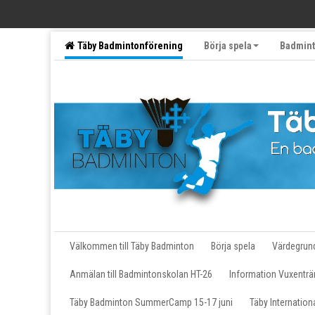
Täby Badmintonförening
Börja spela
Badmint
Följ oss på sociala medier
Motionärer
Välkommen till Täby Badminton
Börja spela
Värdegrun
Anmälan till Badmintonskolan HT-26
Information Vuxenträ
Täby Badminton SummerCamp 15-17 juni
Täby Internatio