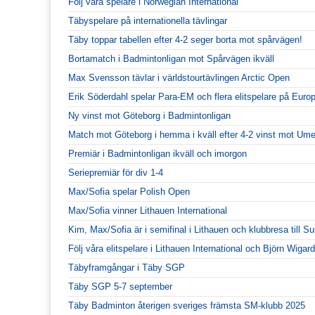
Följ våra spelare i Norwegian International
Täbyspelare på internationella tävlingar
Täby toppar tabellen efter 4-2 seger borta mot spårvägen!
Bortamatch i Badmintonligan mot Spårvägen ikväll
Max Svensson tävlar i världstourtävlingen Arctic Open
Erik Söderdahl spelar Para-EM och flera elitspelare på Euro
Ny vinst mot Göteborg i Badmintonligan
Match mot Göteborg i hemma i kväll efter 4-2 vinst mot Ume
Premiär i Badmintonligan ikväll och imorgon
Seriepremiär för div 1-4
Max/Sofia spelar Polish Open
Max/Sofia vinner Lithauen International
Kim, Max/Sofia är i semifinal i Lithauen och klubbresa till S
Följ våra elitspelare i Lithauen International och Björn Wiga
Täbyframgångar i Täby SGP
Täby SGP 5-7 september
Täby Badminton återigen sveriges främsta SM-klubb 2025