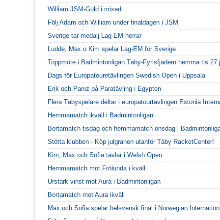
William JSM-Guld i mixed
Följ Adam och William under finaldagen i JSM
Sverige tar medalj Lag-EM herrar
Ludde, Max o Kim spelar Lag-EM för Sverige
Toppmöte i Badmintonligan Täby-Fyrisfjädern hemma tis 27 
Dags för Europatouretävlingen Swedish Open i Uppsala
Erik och Paniz på Paratävling i Egypten
Flera Täbyspelare deltar i europatourtävlingen Estonia Intern
Hemmamatch ikväll i Badmintonligan
Bortamatch tisdag och hemmamatch onsdag i Badmintonlig
Stötta klubben - Köp julgranen utanför Täby RacketCenter!
Kim, Max och Sofia tävlar i Welsh Open
Hemmamatch mot Frölunda i kväll
Urstark vinst mot Aura i Badmintonligan
Bortamatch mot Aura ikväll
Max och Sofia spelar helsvensk final i Norwegian Internation