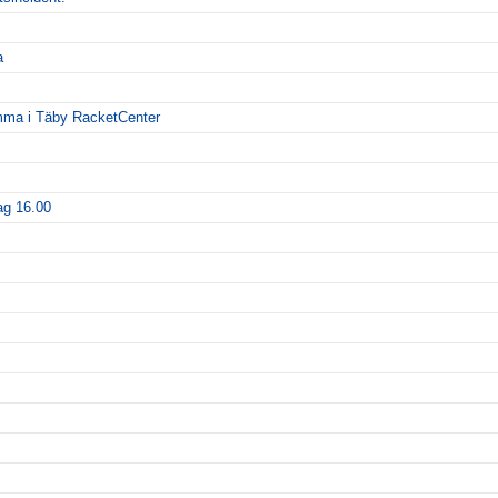
a
emma i Täby RacketCenter
ag 16.00