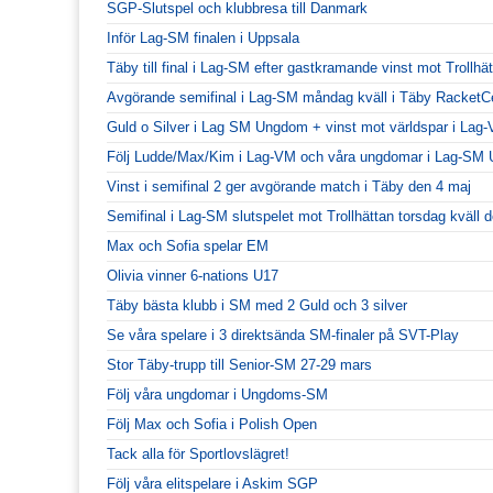
SGP-Slutspel och klubbresa till Danmark
Inför Lag-SM finalen i Uppsala
Täby till final i Lag-SM efter gastkramande vinst mot Trollhä
Avgörande semifinal i Lag-SM måndag kväll i Täby RacketC
Guld o Silver i Lag SM Ungdom + vinst mot världspar i Lag
Följ Ludde/Max/Kim i Lag-VM och våra ungdomar i Lag-SM
Vinst i semifinal 2 ger avgörande match i Täby den 4 maj
Semifinal i Lag-SM slutspelet mot Trollhättan torsdag kväll
Max och Sofia spelar EM
Olivia vinner 6-nations U17
Täby bästa klubb i SM med 2 Guld och 3 silver
Se våra spelare i 3 direktsända SM-finaler på SVT-Play
Stor Täby-trupp till Senior-SM 27-29 mars
Följ våra ungdomar i Ungdoms-SM
Följ Max och Sofia i Polish Open
Tack alla för Sportlovslägret!
Följ våra elitspelare i Askim SGP