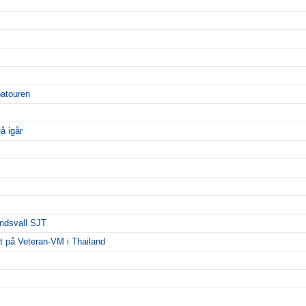
patouren
å igår
undsvall SJT
rdt på Veteran-VM i Thailand