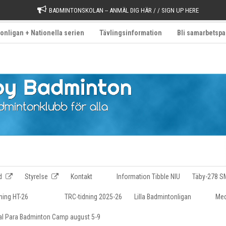
BADMINTONSKOLAN -- ANMÄL DIG HÄR / / SIGN UP HERE
onligan + Nationella serien
Tävlingsinformation
Bli samarbetspa
d
Styrelse
Kontakt
Information Tibble NIU
Täby-278 S
ning HT-26
TRC-tidning 2025-26
Lilla Badmintonligan
Med
nal Para Badminton Camp august 5-9