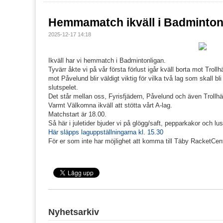
Hemmamatch ikväll i Badminton
2025-12-17 14:18
Ikväll har vi hemmatch i Badmintonligan.
Tyvärr åkte vi på vår första förlust igår kväll borta mot Trol
mot Påvelund blir väldigt viktig för vilka två lag som skall bli
slutspelet.
Det står mellan oss, Fyrisfjädern, Påvelund och även Trollhät
Varmt Välkomna ikväll att stötta vårt A-lag.
Matchstart är 18.00.
Så här i juletider bjuder vi på glögg/saft, pepparkakor och lus
Här släpps laguppställningarna kl. 15.30
För er som inte har möjlighet att komma till Täby RacketCe
Nyhetsarkiv