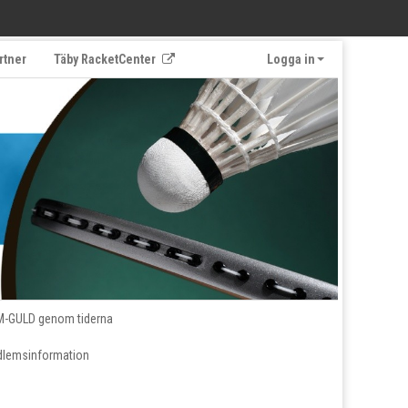
rtner
Täby RacketCenter
Logga in
M-GULD genom tiderna
lemsinformation