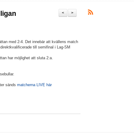
ligan
<
>
lhättan med 2-4. Det innebär att kvällens match
 direktkvalificerade till semifinal i Lag-SM
tan har möjlighet att sluta 2:a.
sebullar.
nter sänds
matcherna LIVE här