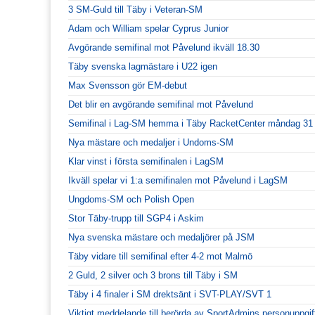
3 SM-Guld till Täby i Veteran-SM
Adam och William spelar Cyprus Junior
Avgörande semifinal mot Påvelund ikväll 18.30
Täby svenska lagmästare i U22 igen
Max Svensson gör EM-debut
Det blir en avgörande semifinal mot Påvelund
Semifinal i Lag-SM hemma i Täby RacketCenter måndag 31
Nya mästare och medaljer i Undoms-SM
Klar vinst i första semifinalen i LagSM
Ikväll spelar vi 1:a semifinalen mot Påvelund i LagSM
Ungdoms-SM och Polish Open
Stor Täby-trupp till SGP4 i Askim
Nya svenska mästare och medaljörer på JSM
Täby vidare till semifinal efter 4-2 mot Malmö
2 Guld, 2 silver och 3 brons till Täby i SM
Täby i 4 finaler i SM drektsänt i SVT-PLAY/SVT 1
Viktigt meddelande till berörda av SportAdmins personuppgif