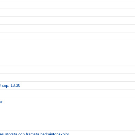
 sep. 18.30
an
ges största och främsta badmintonskolor