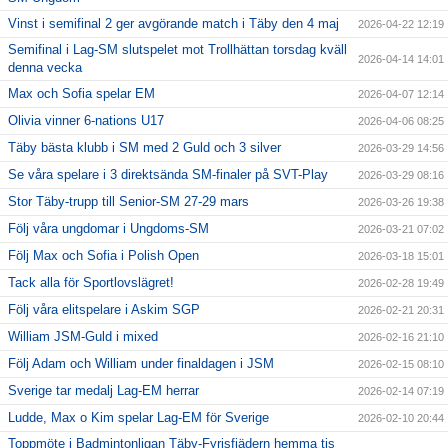
Täby International Para Badminton Camp august 5-9
Vinst i semifinal 2 ger avgörande match i Täby den 4 maj
2026-04-22 12:19
Semifinal i Lag-SM slutspelet mot Trollhättan torsdag kväll
2026-04-14 14:01
denna vecka
Max och Sofia spelar EM
2026-04-07 12:14
Olivia vinner 6-nations U17
2026-04-06 08:25
Täby bästa klubb i SM med 2 Guld och 3 silver
2026-03-29 14:56
Se våra spelare i 3 direktsända SM-finaler på SVT-Play
2026-03-29 08:16
Stor Täby-trupp till Senior-SM 27-29 mars
2026-03-26 19:38
Följ våra ungdomar i Ungdoms-SM
2026-03-21 07:02
Följ Max och Sofia i Polish Open
2026-03-18 15:01
Tack alla för Sportlovslägret!
2026-02-28 19:49
Följ våra elitspelare i Askim SGP
2026-02-21 20:31
William JSM-Guld i mixed
2026-02-16 21:10
Följ Adam och William under finaldagen i JSM
2026-02-15 08:10
Sverige tar medalj Lag-EM herrar
2026-02-14 07:19
Ludde, Max o Kim spelar Lag-EM för Sverige
2026-02-10 20:44
Toppmöte i Badmintonligan Täby-Fyrisfjädern hemma tis