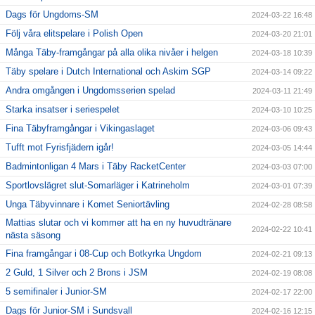
Dags för Ungdoms-SM
2024-03-22 16:48
Följ våra elitspelare i Polish Open
2024-03-20 21:01
Många Täby-framgångar på alla olika nivåer i helgen
2024-03-18 10:39
Täby spelare i Dutch International och Askim SGP
2024-03-14 09:22
Andra omgången i Ungdomsserien spelad
2024-03-11 21:49
Starka insatser i seriespelet
2024-03-10 10:25
Fina Täbyframgångar i Vikingaslaget
2024-03-06 09:43
Tufft mot Fyrisfjädern igår!
2024-03-05 14:44
Badmintonligan 4 Mars i Täby RacketCenter
2024-03-03 07:00
Sportlovslägret slut-Somarläger i Katrineholm
2024-03-01 07:39
Unga Täbyvinnare i Komet Seniortävling
2024-02-28 08:58
Mattias slutar och vi kommer att ha en ny huvudtränare
2024-02-22 10:41
nästa säsong
Fina framgångar i 08-Cup och Botkyrka Ungdom
2024-02-21 09:13
2 Guld, 1 Silver och 2 Brons i JSM
2024-02-19 08:08
5 semifinaler i Junior-SM
2024-02-17 22:00
Dags för Junior-SM i Sundsvall
2024-02-16 12:15