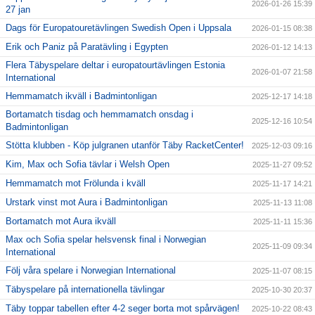
2026-01-26 15:39
27 jan
Dags för Europatouretävlingen Swedish Open i Uppsala
2026-01-15 08:38
Erik och Paniz på Paratävling i Egypten
2026-01-12 14:13
Flera Täbyspelare deltar i europatourtävlingen Estonia
2026-01-07 21:58
International
Hemmamatch ikväll i Badmintonligan
2025-12-17 14:18
Bortamatch tisdag och hemmamatch onsdag i
2025-12-16 10:54
Badmintonligan
Stötta klubben - Köp julgranen utanför Täby RacketCenter!
2025-12-03 09:16
Kim, Max och Sofia tävlar i Welsh Open
2025-11-27 09:52
Hemmamatch mot Frölunda i kväll
2025-11-17 14:21
Urstark vinst mot Aura i Badmintonligan
2025-11-13 11:08
Bortamatch mot Aura ikväll
2025-11-11 15:36
Max och Sofia spelar helsvensk final i Norwegian
2025-11-09 09:34
International
Följ våra spelare i Norwegian International
2025-11-07 08:15
Täbyspelare på internationella tävlingar
2025-10-30 20:37
Täby toppar tabellen efter 4-2 seger borta mot spårvägen!
2025-10-22 08:43