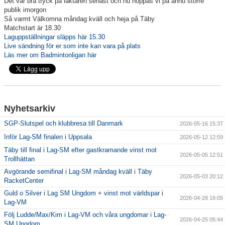
Det var bra tryck på läktaren senast och nu hoppas vi på ännu större
publik imorgon
Information Tibble NIU
Så varmt Välkomna måndag kväll och heja på Täby
Matchstart är 18.30
Täby-278 SM-GULD genom tiderna
Laguppställningar släpps här 15.30
Live sändning för er som inte kan vara på plats
Läs mer om Badmintonligan här
Anmälan till Badmintonskolan HT-26
Information Vuxenträning HT-26
Nyhetsarkiv
SGP-Slutspel och klubbresa till Danmark
2026-05-16 15:37
TRC-tidning 2025-26
Inför Lag-SM finalen i Uppsala
2026-05-12 12:59
Täby till final i Lag-SM efter gastkramande vinst mot
Lilla Badmintonligan
2026-05-05 12:51
Trollhättan
Avgörande semifinal i Lag-SM måndag kväll i Täby
2026-05-03 20:12
RacketCenter
Medlemsinformation
Guld o Silver i Lag SM Ungdom + vinst mot världspar i
2026-04-28 18:05
Lag-VM
Täby Badminton SummerCamp 15-17 juni
Följ Ludde/Max/Kim i Lag-VM och våra ungdomar i Lag-
2026-04-25 05:44
SM Ungdom