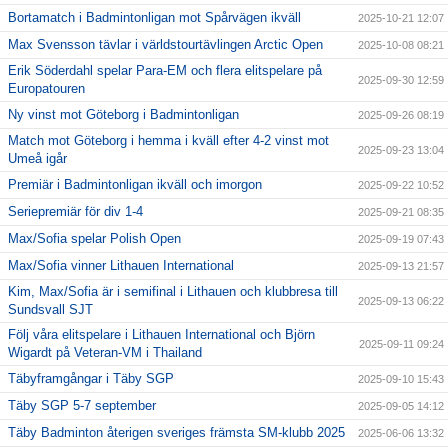
Bortamatch i Badmintonligan mot Spårvägen ikväll
2025-10-21 12:07
Max Svensson tävlar i världstourtävlingen Arctic Open
2025-10-08 08:21
Erik Söderdahl spelar Para-EM och flera elitspelare på
2025-09-30 12:59
Europatouren
Ny vinst mot Göteborg i Badmintonligan
2025-09-26 08:19
Match mot Göteborg i hemma i kväll efter 4-2 vinst mot
2025-09-23 13:04
Umeå igår
Premiär i Badmintonligan ikväll och imorgon
2025-09-22 10:52
Seriepremiär för div 1-4
2025-09-21 08:35
Max/Sofia spelar Polish Open
2025-09-19 07:43
Max/Sofia vinner Lithauen International
2025-09-13 21:57
Kim, Max/Sofia är i semifinal i Lithauen och klubbresa till
2025-09-13 06:22
Sundsvall SJT
Följ våra elitspelare i Lithauen International och Björn
2025-09-11 09:24
Wigardt på Veteran-VM i Thailand
Täbyframgångar i Täby SGP
2025-09-10 15:43
Täby SGP 5-7 september
2025-09-05 14:12
Täby Badminton återigen sveriges främsta SM-klubb 2025
2025-06-06 13:32