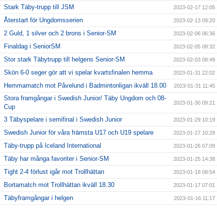
Stark Täby-trupp till JSM
2023-02-17 12:05
Återstart för Ungdomsserien
2023-02-13 09:20
2 Guld, 1 silver och 2 brons i Senior-SM
2023-02-06 06:36
Finaldag i SeniorSM
2023-02-05 08:32
Stor stark Täbytrupp till helgens Senior-SM
2023-02-03 08:49
Skön 6-0 seger gör att vi spelar kvartsfinalen hemma
2023-01-31 22:02
Hemmamatch mot Påvelund i Badmintonligan ikväll 18.00
2023-01-31 11:45
Stora framgångar i Swedish Junior/ Täby Ungdom och 08-
2023-01-30 09:21
Cup
3 Täbyspelare i semifinal i Swedish Junior
2023-01-29 10:19
Swedish Junior för våra främsta U17 och U19 spelare
2023-01-27 10:28
Täby-trupp på Iceland International
2023-01-26 07:09
Täby har många favoriter i Senior-SM
2023-01-25 14:38
Tight 2-4 förlust igår mot Trollhättan
2023-01-18 08:54
Bortamatch mot Trollhättan ikväll 18.30
2023-01-17 07:01
Täbyframgångar i helgen
2023-01-16 11:17
Täbyspelare tävlar i Estonian international
2023-01-12 06:02