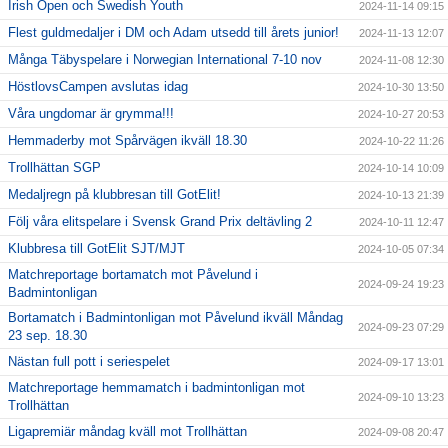
Irish Open och Swedish Youth
2024-11-14 09:15
Flest guldmedaljer i DM och Adam utsedd till årets junior!
2024-11-13 12:07
Många Täbyspelare i Norwegian International 7-10 nov
2024-11-08 12:30
HöstlovsCampen avslutas idag
2024-10-30 13:50
Våra ungdomar är grymma!!!
2024-10-27 20:53
Hemmaderby mot Spårvägen ikväll 18.30
2024-10-22 11:26
Trollhättan SGP
2024-10-14 10:09
Medaljregn på klubbresan till GotElit!
2024-10-13 21:39
Följ våra elitspelare i Svensk Grand Prix deltävling 2
2024-10-11 12:47
Klubbresa till GotElit SJT/MJT
2024-10-05 07:34
Matchreportage bortamatch mot Påvelund i
2024-09-24 19:23
Badmintonligan
Bortamatch i Badmintonligan mot Påvelund ikväll Måndag
2024-09-23 07:29
23 sep. 18.30
Nästan full pott i seriespelet
2024-09-17 13:01
Matchreportage hemmamatch i badmintonligan mot
2024-09-10 13:23
Trollhättan
Ligapremiär måndag kväll mot Trollhättan
2024-09-08 20:47