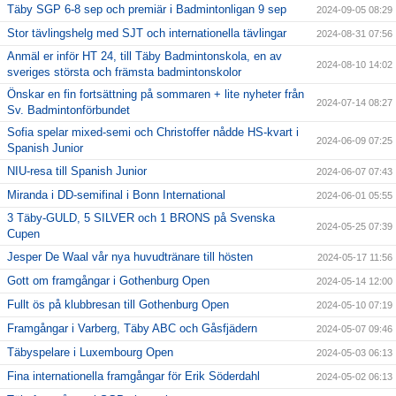
Täby SGP 6-8 sep och premiär i Badmintonligan 9 sep
2024-09-05 08:29
Stor tävlingshelg med SJT och internationella tävlingar
2024-08-31 07:56
Anmäl er inför HT 24, till Täby Badmintonskola, en av
2024-08-10 14:02
sveriges största och främsta badmintonskolor
Önskar en fin fortsättning på sommaren + lite nyheter från
2024-07-14 08:27
Sv. Badmintonförbundet
Sofia spelar mixed-semi och Christoffer nådde HS-kvart i
2024-06-09 07:25
Spanish Junior
NIU-resa till Spanish Junior
2024-06-07 07:43
Miranda i DD-semifinal i Bonn International
2024-06-01 05:55
3 Täby-GULD, 5 SILVER och 1 BRONS på Svenska
2024-05-25 07:39
Cupen
Jesper De Waal vår nya huvudtränare till hösten
2024-05-17 11:56
Gott om framgångar i Gothenburg Open
2024-05-14 12:00
Fullt ös på klubbresan till Gothenburg Open
2024-05-10 07:19
Framgångar i Varberg, Täby ABC och Gåsfjädern
2024-05-07 09:46
Täbyspelare i Luxembourg Open
2024-05-03 06:13
Fina internationella framgångar för Erik Söderdahl
2024-05-02 06:13