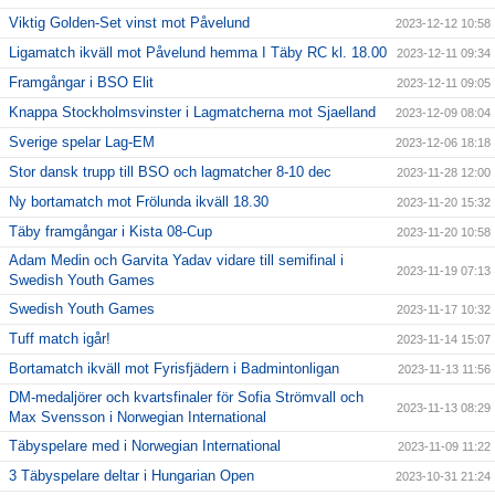
Viktig Golden-Set vinst mot Påvelund
2023-12-12 10:58
Ligamatch ikväll mot Påvelund hemma I Täby RC kl. 18.00
2023-12-11 09:34
Framgångar i BSO Elit
2023-12-11 09:05
Knappa Stockholmsvinster i Lagmatcherna mot Sjaelland
2023-12-09 08:04
Sverige spelar Lag-EM
2023-12-06 18:18
Stor dansk trupp till BSO och lagmatcher 8-10 dec
2023-11-28 12:00
Ny bortamatch mot Frölunda ikväll 18.30
2023-11-20 15:32
Täby framgångar i Kista 08-Cup
2023-11-20 10:58
Adam Medin och Garvita Yadav vidare till semifinal i
2023-11-19 07:13
Swedish Youth Games
Swedish Youth Games
2023-11-17 10:32
Tuff match igår!
2023-11-14 15:07
Bortamatch ikväll mot Fyrisfjädern i Badmintonligan
2023-11-13 11:56
DM-medaljörer och kvartsfinaler för Sofia Strömvall och
2023-11-13 08:29
Max Svensson i Norwegian International
Täbyspelare med i Norwegian International
2023-11-09 11:22
3 Täbyspelare deltar i Hungarian Open
2023-10-31 21:24