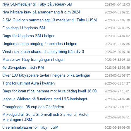
Nya SM-medaljer till Täby på veteran-SM
2023-04-04 11:03
Nya hårdare krav på arrangemang fr o m 2024
2023-04-01 07:21
2 SM Guld och sammanlagt 13 medaljer till Täby i USM
2023-03-27 07:10
Finaldags i Ungdoms SM
2023-03-26 08:25
Dags för Ungdoms SM i helgen
2023-03-24 07:02
Ungdomsserien omgång 2 spelades i helgen
2023-03-21 07:35
Vinst i div 2 och chans till uppflyttning från div 3
2023-03-20 07:16
Massor av Täby-framgångar i helgen
2023-03-13 08:10
40 BS-spelare med i KM
2023-03-12 08:39
Över 100 täbyspelare tävlar i helgens olika tävlingar
2023-03-11 07:57
Tight förlust mot Aura i kvarten
2023-03-01 14:27
Dags för kvartsfinal hemma mot Aura tisdag kväll 18.00
2023-02-27 13:01
Isabella Widberg på 8-nations med U15-landslaget
2023-02-24 07:46
Framgångar i 08-cup och Gåsfjädern
2023-02-21 09:21
Mixedguld till Sofia Strömvall och 2 silver till Victor
2023-02-20 07:51
Morskogen i JSM
8 semifinalplatser för Täby i JSM
2023-02-19 09:08