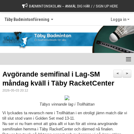
BADMINTONSKOLAN -- ANMÄL DIG HÄR / / SIGN UP HERE
Täby Badmintonförening
Logga in
Välkommen till Täby Badminton
Avgörande semifinal i Lag-SM
<
>
måndag kväll i Täby RacketCenter
Börja spela
2026-05-03 20:12
Värdegrund
Täbys vinnande lag i Trollhättan
Styrelse
Vi lyckades ta revansch nere i Trollhättan i en otroligt jämn match där vi
till slut stod vann i Golden Set med 13-11.
Kontakt
Nu ser vi nu fram emot att göra allt vi kan för att vinna anvgörande
semifinalen hemma i Täby RacketCenter och därmed nå finalen.