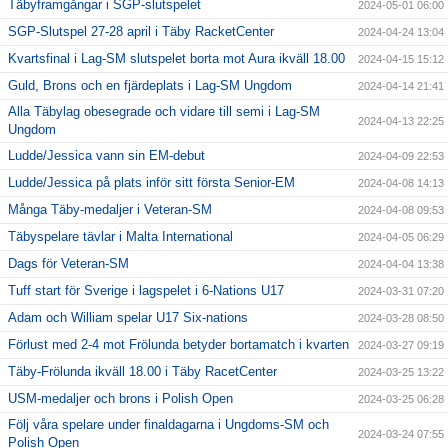
Täbyframgångar i SGP-slutspelet
2024-05-01 06:00
SGP-Slutspel 27-28 april i Täby RacketCenter
2024-04-24 13:04
Kvartsfinal i Lag-SM slutspelet borta mot Aura ikväll 18.00
2024-04-15 15:12
Guld, Brons och en fjärdeplats i Lag-SM Ungdom
2024-04-14 21:41
Alla Täbylag obesegrade och vidare till semi i Lag-SM
2024-04-13 22:25
Ungdom
Ludde/Jessica vann sin EM-debut
2024-04-09 22:53
Ludde/Jessica på plats inför sitt första Senior-EM
2024-04-08 14:13
Många Täby-medaljer i Veteran-SM
2024-04-08 09:53
Täbyspelare tävlar i Malta International
2024-04-05 06:29
Dags för Veteran-SM
2024-04-04 13:38
Tuff start för Sverige i lagspelet i 6-Nations U17
2024-03-31 07:20
Adam och William spelar U17 Six-nations
2024-03-28 08:50
Förlust med 2-4 mot Frölunda betyder bortamatch i kvarten
2024-03-27 09:19
Täby-Frölunda ikväll 18.00 i Täby RacetCenter
2024-03-25 13:22
USM-medaljer och brons i Polish Open
2024-03-25 06:28
Följ våra spelare under finaldagarna i Ungdoms-SM och
2024-03-24 07:55
Polish Open