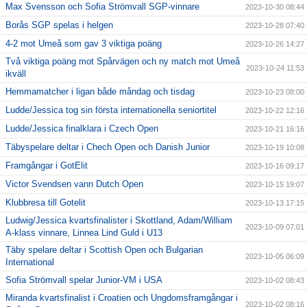
Max Svensson och Sofia Strömvall SGP-vinnare
2023-10-30 08:44
Borås SGP spelas i helgen
2023-10-28 07:40
4-2 mot Umeå som gav 3 viktiga poäng
2023-10-26 14:27
Två viktiga poäng mot Spårvägen och ny match mot Umeå
2023-10-24 11:53
ikväll
Hemmamatcher i ligan både måndag och tisdag
2023-10-23 08:00
Ludde/Jessica tog sin första internationella seniortitel
2023-10-22 12:16
Ludde/Jessica finalklara i Czech Open
2023-10-21 16:16
Täbyspelare deltar i Chech Open och Danish Junior
2023-10-19 10:08
Framgångar i GotElit
2023-10-16 09:17
Victor Svendsen vann Dutch Open
2023-10-15 19:07
Klubbresa till Gotelit
2023-10-13 17:15
Ludwig/Jessica kvartsfinalister i Skottland, Adam/William
2023-10-09 07:01
A-klass vinnare, Linnea Lind Guld i U13
Täby spelare deltar i Scottish Open och Bulgarian
2023-10-05 06:09
International
Sofia Strömvall spelar Junior-VM i USA
2023-10-02 08:43
Miranda kvartsfinalist i Croatien och Ungdomsframgångar i
2023-10-02 08:16