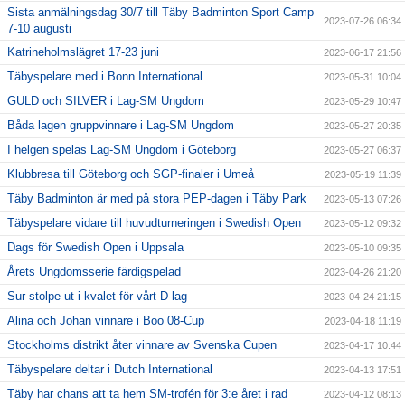
Sista anmälningsdag 30/7 till Täby Badminton Sport Camp
2023-07-26 06:34
7-10 augusti
Katrineholmslägret 17-23 juni
2023-06-17 21:56
Täbyspelare med i Bonn International
2023-05-31 10:04
GULD och SILVER i Lag-SM Ungdom
2023-05-29 10:47
Båda lagen gruppvinnare i Lag-SM Ungdom
2023-05-27 20:35
I helgen spelas Lag-SM Ungdom i Göteborg
2023-05-27 06:37
Klubbresa till Göteborg och SGP-finaler i Umeå
2023-05-19 11:39
Täby Badminton är med på stora PEP-dagen i Täby Park
2023-05-13 07:26
Täbyspelare vidare till huvudturneringen i Swedish Open
2023-05-12 09:32
Dags för Swedish Open i Uppsala
2023-05-10 09:35
Årets Ungdomsserie färdigspelad
2023-04-26 21:20
Sur stolpe ut i kvalet för vårt D-lag
2023-04-24 21:15
Alina och Johan vinnare i Boo 08-Cup
2023-04-18 11:19
Stockholms distrikt åter vinnare av Svenska Cupen
2023-04-17 10:44
Täbyspelare deltar i Dutch International
2023-04-13 17:51
Täby har chans att ta hem SM-trofén för 3:e året i rad
2023-04-12 08:13