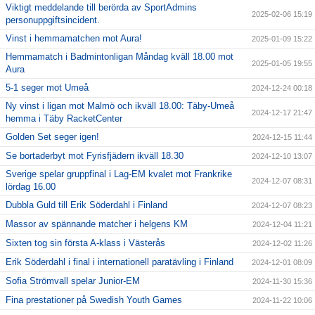
Viktigt meddelande till berörda av SportAdmins
2025-02-06 15:19
personuppgiftsincident.
Vinst i hemmamatchen mot Aura!
2025-01-09 15:22
Hemmamatch i Badmintonligan Måndag kväll 18.00 mot
2025-01-05 19:55
Aura
5-1 seger mot Umeå
2024-12-24 00:18
Ny vinst i ligan mot Malmö och ikväll 18.00: Täby-Umeå
2024-12-17 21:47
hemma i Täby RacketCenter
Golden Set seger igen!
2024-12-15 11:44
Se bortaderbyt mot Fyrisfjädern ikväll 18.30
2024-12-10 13:07
Sverige spelar gruppfinal i Lag-EM kvalet mot Frankrike
2024-12-07 08:31
lördag 16.00
Dubbla Guld till Erik Söderdahl i Finland
2024-12-07 08:23
Massor av spännande matcher i helgens KM
2024-12-04 11:21
Sixten tog sin första A-klass i Västerås
2024-12-02 11:26
Erik Söderdahl i final i internationell paratävling i Finland
2024-12-01 08:09
Sofia Strömvall spelar Junior-EM
2024-11-30 15:36
Fina prestationer på Swedish Youth Games
2024-11-22 10:06