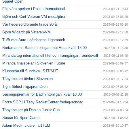
Spåret Open
Följ våra spelare i Polish International
2023-09-21 10:43
Björn och Curt Veteran-VM medaljörer
2023-09-18 06:28
Vår hedersordförande firade 90 år
2023-09-15 06:10
Björn Wigardt på Veteran-VM
2023-09-12 12:50
Tufft mot Aura i gårdagens Ligamatch
2023-09-12 12:39
Bortamatch i Badmintonligan mot Aura ikväll 18.00
2023-09-11 16:30
Miranda tog internationell titel och framgångar i Sundsvall
2023-09-11 08:40
Miranda finalspelar i Slovenien Future
2023-09-10 09:37
Klubbresa till Sundsvall SJT/MJT
2023-09-09 06:12
Täbyspelare tävlar i Slovenien
2023-09-07 17:24
Tight förlust i ligapremiären
2023-09-07 05:42
Säsongspremiär för Badmintonligan ikväll 18.00
2023-09-05 11:18
Forza SGP1 i Täby RacketCenter fredag-söndag
2023-09-01 13:34
Täbyspelare på Danish Junior Cup
2023-08-24 06:24
Succé för Sport Camp
2023-08-11 08:02
Adam Medin vidare i U17EM
2023-08-10 10:57