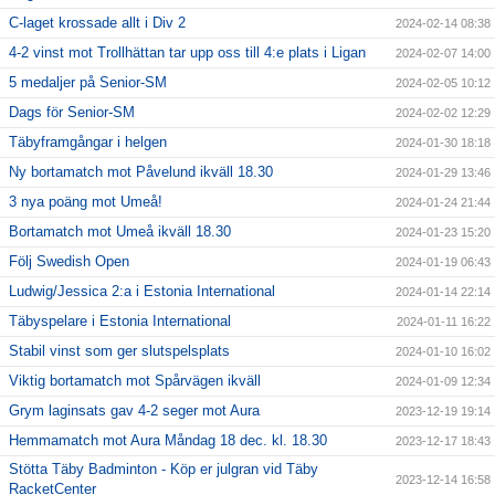
C-laget krossade allt i Div 2
2024-02-14 08:38
4-2 vinst mot Trollhättan tar upp oss till 4:e plats i Ligan
2024-02-07 14:00
5 medaljer på Senior-SM
2024-02-05 10:12
Dags för Senior-SM
2024-02-02 12:29
Täbyframgångar i helgen
2024-01-30 18:18
Ny bortamatch mot Påvelund ikväll 18.30
2024-01-29 13:46
3 nya poäng mot Umeå!
2024-01-24 21:44
Bortamatch mot Umeå ikväll 18.30
2024-01-23 15:20
Följ Swedish Open
2024-01-19 06:43
Ludwig/Jessica 2:a i Estonia International
2024-01-14 22:14
Täbyspelare i Estonia International
2024-01-11 16:22
Stabil vinst som ger slutspelsplats
2024-01-10 16:02
Viktig bortamatch mot Spårvägen ikväll
2024-01-09 12:34
Grym laginsats gav 4-2 seger mot Aura
2023-12-19 19:14
Hemmamatch mot Aura Måndag 18 dec. kl. 18.30
2023-12-17 18:43
Stötta Täby Badminton - Köp er julgran vid Täby
2023-12-14 16:58
RacketCenter