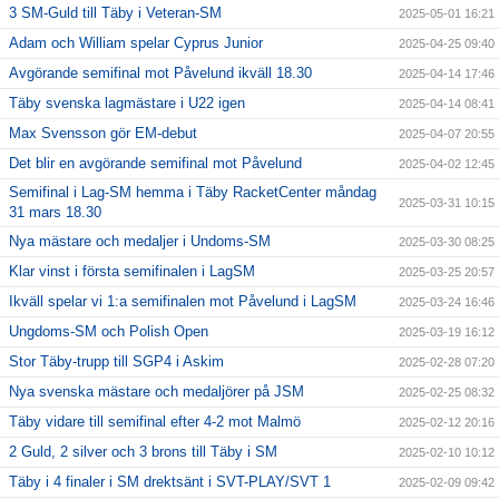
3 SM-Guld till Täby i Veteran-SM
2025-05-01 16:21
Adam och William spelar Cyprus Junior
2025-04-25 09:40
Avgörande semifinal mot Påvelund ikväll 18.30
2025-04-14 17:46
Täby svenska lagmästare i U22 igen
2025-04-14 08:41
Max Svensson gör EM-debut
2025-04-07 20:55
Det blir en avgörande semifinal mot Påvelund
2025-04-02 12:45
Semifinal i Lag-SM hemma i Täby RacketCenter måndag
2025-03-31 10:15
31 mars 18.30
Nya mästare och medaljer i Undoms-SM
2025-03-30 08:25
Klar vinst i första semifinalen i LagSM
2025-03-25 20:57
Ikväll spelar vi 1:a semifinalen mot Påvelund i LagSM
2025-03-24 16:46
Ungdoms-SM och Polish Open
2025-03-19 16:12
Stor Täby-trupp till SGP4 i Askim
2025-02-28 07:20
Nya svenska mästare och medaljörer på JSM
2025-02-25 08:32
Täby vidare till semifinal efter 4-2 mot Malmö
2025-02-12 20:16
2 Guld, 2 silver och 3 brons till Täby i SM
2025-02-10 10:12
Täby i 4 finaler i SM drektsänt i SVT-PLAY/SVT 1
2025-02-09 09:42